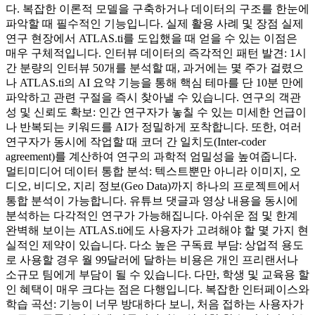
다. 복잡한 이론적 모델을 구축하거나 데이터의 구조를 한눈에
파악할 때 필수적인 기능입니다. 실제 활용 사례 및 장점 실제
연구 현장에서 ATLAS.ti를 도입했을 때 얻을 수 있는 이점은
매우 구체적입니다. 인터뷰 데이터의 즉각적인 패턴 발견: 1시
간 분량의 인터뷰 50개를 분석할 때, 과거에는 몇 주가 걸렸으
나 ATLAS.ti의 AI 요약 기능을 통해 핵심 테마를 단 10분 만에
파악하고 관련 구절을 즉시 찾아낼 수 있습니다. 연구의 객관
성 및 신뢰도 확보: 인간 연구자가 놓칠 수 있는 미세한 언급이
나 반복되는 키워드를 AI가 정밀하게 포착합니다. 또한, 여러
연구자가 동시에 작업할 때 코더 간 일치도(Inter-coder
agreement)를 계산하여 연구의 과학적 엄밀성을 높여줍니다.
멀티미디어 데이터 통합 분석: 텍스트뿐만 아니라 이미지, 오
디오, 비디오, 지리 정보(Geo Data)까지 하나의 프로젝트에서
통합 분석이 가능합니다. 유튜브 댓글과 영상 내용을 동시에
분석하는 다각적인 연구가 가능해집니다. 아쉬운 점 및 한계
완벽해 보이는 ATLAS.ti에도 사용자가 고려해야 할 몇 가지 현
실적인 제약이 있습니다. 다소 높은 구독료 부담: 상업적 용도
로 사용할 경우 월 99달러에 달하는 비용은 개인 프리랜서나
소규모 팀에게 부담이 될 수 있습니다. 다만, 학생 및 교육용 할
인 혜택이 매우 크다는 점은 다행입니다. 복잡한 인터페이스와
학습 곡선: 기능이 너무 방대하다 보니, 처음 접하는 사용자가