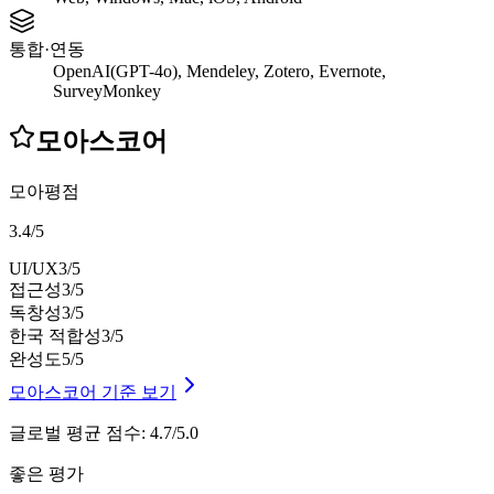
통합·연동
OpenAI(GPT-4o), Mendeley, Zotero, Evernote,
SurveyMonkey
모아스코어
모아평점
3.4
/
5
UI/UX
3
/5
접근성
3
/5
독창성
3
/5
한국 적합성
3
/5
완성도
5
/5
모아스코어 기준 보기
글로벌 평균 점수
:
4.7/5.0
좋은 평가