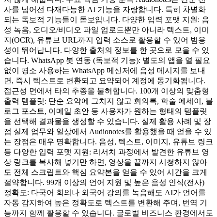
사를 넘어선 다재다능한 AI 기능을 자랑합니다. 특히 차별화
되는 독보적 기능들이 돋보입니다. 다양한 입력 포맷 지원: 음
성 녹음, 오디오/비디오 파일 업로드뿐만 아니라 텍스트, 이미
지(OCR), 유튜브 URL까지 입력 소스로 활용할 수 있어 범용
성이 뛰어납니다. 다양한 출처의 정보를 한 곳으로 모을 수 있
습니다. WhatsApp 봇 연동 (독보적 기능): 별도의 앱을 열 필요
없이 평소 사용하는 WhatsApp 메신저에 음성 메시지를 보내
면, 즉시 텍스트로 변환되고 요약되어 계정에 동기화됩니다.
접근성 면에서 타의 추종을 불허합니다. 100개 이상의 맞춤형
출력 템플릿: 단순 요약에 그치지 않고 회의록, 학술 에세이, 블
로그 포스트, 이메일 초안 등 사용자가 원하는 형태의 템플릿
을 선택해 결과물을 생성할 수 있습니다. 실제 활용 사례 및 장
점 실제 업무와 일상에서 Audionotes를 활용했을 때 얻을 수 있
는 장점은 매우 명확합니다. 음성, 텍스트, 이미지, 유튜브 링크
등 다양한 입력 포맷 지원: 리서치 과정에서 발견한 유튜브 영
상 링크를 복사해 넣기만 하면, 영상을 끝까지 시청하지 않아
도 전체 스크립트와 핵심 요약본을 얻을 수 있어 시간을 크게
절약합니다. 99개 이상의 언어 지원 및 높은 음성 인식(전사)
정확도: 다국어 회의나 외국어 강의를 녹음해도 AI가 언어를
자동 감지하여 높은 정확도로 텍스트를 변환해 주며, 번역 기
능까지 함께 활용할 수 있습니다. 글로벌 비즈니스 환경에서도