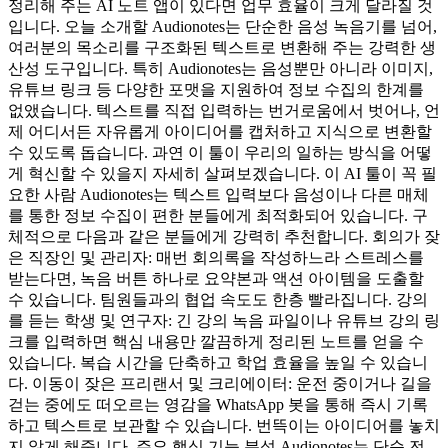
정리해 주는 AI 노트 앱이 있다면 업무 효율이 크게 달라질 것
입니다. 오늘 소개할 Audionotes는 단순한 음성 녹음기를 넘어,
여러분의 목소리를 구조화된 텍스트로 변환해 주는 강력한 생
산성 도구입니다. 특히 Audionotes는 음성뿐만 아니라 이미지,
유튜브 링크 등 다양한 포맷을 지원하여 정보 수집의 한계를
없앴습니다. 텍스트를 직접 입력하는 번거로움에서 벗어나, 언
제 어디서든 자유롭게 아이디어를 캡처하고 지식으로 변환할
수 있도록 돕습니다. 과연 이 툴이 우리의 일하는 방식을 어떻
게 혁신할 수 있을지 자세히 살펴보겠습니다. 이 AI 툴이 꼭 필
요한 사람 Audionotes는 텍스트 입력보다 음성이나 다른 매체
를 통한 정보 수집이 편한 분들에게 최적화되어 있습니다. 구
체적으로 다음과 같은 분들에게 강력히 추천합니다. 회의가 잦
은 직장인 및 관리자: 매번 회의록을 작성하느라 스트레스를
받는다면, 녹음 버튼 하나로 요약본과 액션 아이템을 도출할
수 있습니다. 팀원들과의 협업 속도도 한층 빨라집니다. 강의
를 듣는 학생 및 연구자: 긴 강의 녹음 파일이나 유튜브 강의 링
크를 입력하면 핵심 내용만 깔끔하게 정리된 노트를 얻을 수
있습니다. 복습 시간을 단축하고 학업 효율을 높일 수 있습니
다. 이동이 잦은 프리랜서 및 크리에이터: 운전 중이거나 길을
걷는 중에도 떠오르는 영감을 WhatsApp 봇을 통해 즉시 기록
하고 텍스트로 보관할 수 있습니다. 번뜩이는 아이디어를 놓치
지 않게 해줍니다. 주요 핵심 기능 분석 Audionotes는 단순 전