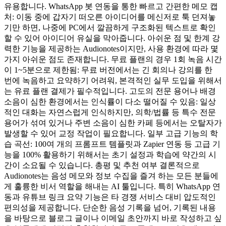
유용합니다. WhatsApp 봇 연동을 통한 빠르고 간편한 메모 캡
처: 이동 중에 갑자기 떠오른 아이디어를 메신저로 툭 던져놓
기만 하면, 나중에 PC에서 깔끔하게 구조화된 텍스트로 확인
할 수 있어 아이디어 유실을 막아줍니다. 아쉬운 점 및 한계 강
력한 기능을 제공하는 Audionotes이지만, 사용 환경에 따라 몇
가지 아쉬운 점도 존재합니다. 무료 플랜의 경우 1회 녹음 시간
이 1~5분으로 제한됨: 무료 버전에서는 긴 회의나 강의를 한
번에 녹음하고 요약하기 어려워, 본격적인 실무 도입을 위해서
는 유료 플랜 결제가 필수적입니다. 고도의 전문 용어나 배경
소음이 심한 환경에서는 인식률이 다소 떨어질 수 있음: 일상
적인 대화는 자연스럽게 인식하지만, 의학/법률 등 특수 전문
용어가 섞여 있거나 주변 소음이 심한 카페 등에서는 오탈자가
발생할 수 있어 교정 작업이 필요합니다. 일부 고급 기능의 학
습 곡선: 100여 개의 프롬프트 템플릿과 Zapier 연동 등 고급 기
능을 100% 활용하기 위해서는 초기 설정과 학습에 약간의 시
간이 소요될 수 있습니다. 총평 및 추천 여부 결론적으로
Audionotes는 음성 메모와 정보 수집을 즐겨 하는 모든 분들에
게 훌륭한 비서 역할을 해내는 AI 툴입니다. 특히 WhatsApp 연
동과 유튜브 링크 요약 기능은 타 경쟁 서비스 대비 압도적인
편의성을 제공합니다. 단순한 음성 기록을 넘어, 기록된 내용
을 바탕으로 블로그 글이나 이메일 초안까지 바로 작성하고 싶