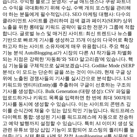
습니다. 수익형 블로그 운영자: 구글 애드센스나 쿠팡 파트너
스 수익을 극대화하기 위해 수십, 수백 개의 포스팅을 관리해
야 하는 분들에게 필수적입니다. SEO 마케팅 대행사: 다수의
클라이언트 사이트를 관리하며 검색 결과 페이지(SERP) 상위
노출을 위한 롱테일 키워드 공략이 필요한 전문가 그룹에 적합
합니다. 글로벌 뉴스 및 매거진 사이트: 최신 트렌드나 뉴스를
기반으로 빠르게 기사를 생성하고 35개 이상의 다국어로 확장
하고자 하는 사이트 소유자에게 매우 유용합니다. 주요 핵심
기능 분석 AutoBlogging.ai가 시장의 다른 AI 작가들과 차별화
되는 지점은 강력한 '자동화'와 'SEO 알고리즘'에 있습니다. 핵
심 기능들을 구체적으로 살펴보겠습니다. Godlike Mode (SERP
분석): 이 모드는 단순히 글을 쓰는 것이 아니라, 현재 구글 상
위에 노출된 경쟁사들의 기사를 실시간으로 분석합니다. LSI
키워드와 엔티티(Entity)를 추출하여 구글이 선호하는 구조의
기사를 생성합니다. Bulk Generation (대량 생성): CSV 파일을
업로드하거나 키워드 목록을 입력하면 한 번에 최대 500개의
기사를 동시에 생성할 수 있습니다. 이는 사이트의 콘텐츠 깊
이를 순식간에 채울 수 있는 압도적인 기능입니다. 워드프레스
다이렉트 통합: 생성된 기사를 워드프레스에 자동으로 전송하
고 예약 발행까지 설정할 수 있습니다. 특히 AI 이미지 생성 및
관련 유튜브 영상 삽입 기능이 포함되어 포스팅의 퀄리티를 높
여줍니다. 실제 활용 사례 및 장점 AutoBlogging.ai를 실무에 도