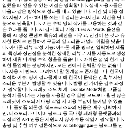
입했을 때 얻을 수 있는 이점은 명확합니다. 실제 사용자들은
다음과 같은 방식으로 성과를 내고 있습니다. 시간 및 비용 절
약: 사람이 기사 하나를 쓰는 데 걸리는 2~3시간의 시간을 단 1
분으로 단축합니다. 이는 수백 명의 작가를 고용하는 것과 같
은 효과를 줍니다. AI 감지 회피 기술: 'Less AI Words' 옵션을
통해 AI 생성 콘텐츠 특유의 패턴을 지우고, 인간이 쓴 것과 유
사한 문체로 변환하여 구글의 알고리즘 패널티 위험을 낮춥니
다. 아마존 리뷰 작성 기능: 아마존 제품 링크만 입력하면 제품
의 특징과 장단점을 분석한 상세한 리뷰 기사를 자동으로 생성
하여 제휴 마케팅 수익 창출을 돕습니다. 아쉬운 점 및 한계 강
력한 툴임에는 분명하지만, 모든 면에서 완벽할 수는 없습니
다. 사용 시 반드시 고려해야 할 한계점도 존재합니다. 한국어
최적화 이슈: 영어 결과물에 비해 한국어 문맥은 간혹 부자연
스러운 부분이 발생할 수 있습니다. 발행 전 가벼운 검수 과정
이 필요합니다. 크레딧 소모 체계: 'Godlike Mode'처럼 고품질
분석이 들어가는 기능을 사용할 경우 일반 모드보다 훨씬 많은
크레딧이 소모되어 대량 작업 시 비용 부담이 늘어날 수 있습
니다. 플랫폼 의존성: 워드프레스와의 연동은 매우 강력하지
만, 티스토리나 네이버 블로그 등 국내형 폐쇄형 플랫폼과의
직접적인 API 연동은 지원되지 않아 수동 작업이 필요합니다.
총평 및 추천 여부 결론적으로 AutoBlogging.ai는 블로그를 단