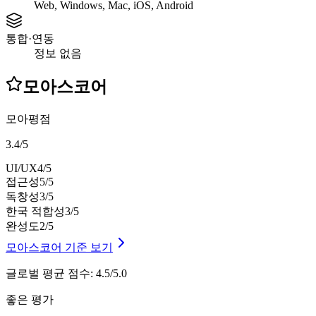
Web, Windows, Mac, iOS, Android
통합·연동
정보 없음
모아스코어
모아평점
3.4
/
5
UI/UX
4
/5
접근성
5
/5
독창성
3
/5
한국 적합성
3
/5
완성도
2
/5
모아스코어 기준 보기
글로벌 평균 점수
:
4.5/5.0
좋은 평가