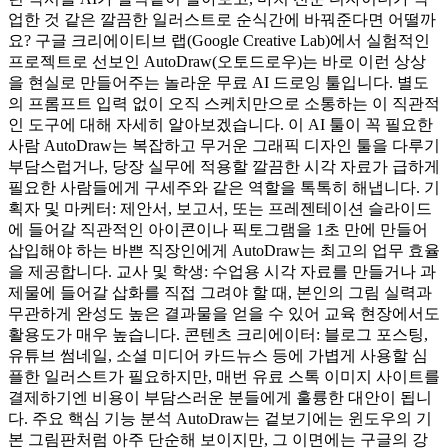
업한 것 같은 깔끔한 일러스트로 순식간에 바꿔준다면 어떨까
요? 구글 크리에이티브 랩(Google Creative Lab)에서 실험적인
프로젝트로 선보인 AutoDraw(오토드로우)는 바로 이런 상상
을 현실로 만들어주는 놀라운 무료 AI 드로잉 툴입니다. 별도
의 프롬프트 입력 없이 오직 스케치만으로 소통하는 이 직관적
인 도구에 대해 자세히 알아보겠습니다. 이 AI 툴이 꼭 필요한
사람 AutoDraw는 복잡하고 무거운 그래픽 디자인 툴을 다루기
부담스럽거나, 당장 실무에 적용할 깔끔한 시각 자료가 급하게
필요한 사람들에게 구세주와 같은 역할을 톡톡히 해냅니다. 기
획자 및 마케터: 제안서, 보고서, 또는 프레젠테이션 슬라이드
에 들어갈 직관적인 아이콘이나 픽토그램을 1초 만에 만들어
삽입해야 하는 바쁜 직장인에게 AutoDraw는 최고의 업무 효율
을 제공합니다. 교사 및 학생: 수업용 시각 자료를 만들거나 과
제물에 들어갈 삽화를 직접 그려야 할 때, 본인의 그림 실력과
무관하게 완성도 높은 결과물을 얻을 수 있어 교육 현장에서도
활용도가 매우 높습니다. 콘텐츠 크리에이터: 블로그 포스팅,
유튜브 썸네일, 소셜 미디어 카드뉴스 등에 가볍게 사용할 심
플한 일러스트가 필요하지만, 매번 유료 스톡 이미지 사이트를
결제하기엔 비용이 부담스러운 분들에게 훌륭한 대안이 됩니
다. 주요 핵심 기능 분석 AutoDraw는 겉보기에는 윈도우의 기
본 그림판처럼 아주 단순해 보이지만, 그 이면에는 구글의 강