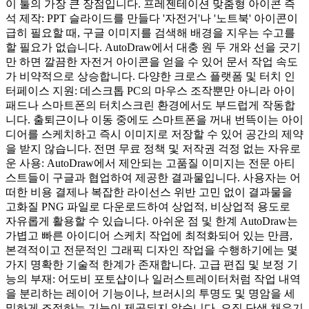
이 툴의 가장 큰 장점입니다. 프레젠테이션 맞춤형 아이콘 즉
석 제작: PPT 슬라이드를 만들다 '자전거'나 '노트북' 아이콘이
급히 필요할 때, 구글 이미지를 검색해 배경을 지우는 수고를
할 필요가 없습니다. AutoDraw에서 대충 원 두 개와 선을 긋기
만 하면 깔끔한 자전거 아이콘을 얻을 수 있어 문서 작업 속도
가 비약적으로 상승합니다. 다양한 크로스 플랫폼 및 터치 인
터페이스 지원: 데스크톱 PC의 마우스 조작뿐만 아니라 아이
패드나 스마트폰의 터치스크린 환경에서도 부드럽게 작동합
니다. 출퇴근이나 이동 중에도 스마트폰을 꺼내 번뜩이는 아이
디어를 스케치하고 즉시 이미지로 저장할 수 있어 공간의 제약
을 받지 않습니다. 전면 무료 정책 및 저작권 걱정 없는 자유로
운 사용: AutoDraw에서 제안되는 고품질 이미지는 전문 아티
스트들이 구글과 협업하여 제공한 결과물입니다. 사용자는 어
떠한 비용 결제나 복잡한 라이선스 위반 고민 없이 결과물을
고화질 PNG 파일로 다운로드하여 상업적, 비상업적 용도로
자유롭게 활용할 수 있습니다. 아쉬운 점 및 한계 AutoDraw는
가볍고 빠른 아이디어 스케치 작업에 최적화되어 있는 만큼,
본격적이고 전문적인 그래픽 디자인 작업을 수행하기에는 몇
가지 명확한 기술적 한계가 존재합니다. 고급 편집 및 보정 기
능의 부재: 어도비 포토샵이나 일러스트레이터처럼 작업 내역
을 분리하는 레이어 기능이나, 브러시의 투명도 및 명암을 세
밀하게 조절하는 기능이 제공되지 않습니다. 오직 단색 채우기