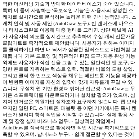
력한 머신러닝 기술과 방대한 데이터베이스가 숨어 있습니다.
특히 이 툴이 자랑하는 '독보적인 기능'은 사용자의 엉성한 스
케치를 실시간으로 분석하는 놀라운 패턴 인식 능력입니다. 스
케치 인식 및 자동 제안 (AutoDraw 도구): 빈 캔버스에 마우스
나 터치스크린을 이용해 대충 형태를 그리면, 상단 패널에 AI
가 사용자의 의도를 실시간으로 추측하여 수십 개의 전문가용
클립아트를 즉각적으로 제안합니다. 사용자가 원하는 이미지
를 클릭하기만 하면 내 낙서가 깔끔한 일러스트로 마법처럼 교
체됩니다. 기본 드로잉 및 직관적인 편집 도구: 자동 완성 기능
외에도 사용자가 직접 선을 그릴 수 있는 일반적인 펜 도구, 다
양한 폰트를 지원하는 텍스트 입력, 적절한 비율의 도형 삽입,
그리고 클릭 한 번으로 색상을 채우는 페인트통 기능을 제공하
여 변환된 이미지를 자신의 입맛에 맞게 자유롭게 꾸밀 수 있
습니다. 무설치 웹 기반 환경과 뛰어난 접근성: AutoDraw는 무
거운 소프트웨어를 다운로드하거나 설치할 필요가 없으며, 심
지어 번거로운 회원가입 절차조차 요구하지 않습니다. 웹 브라
우저만 열면 PC, 스마트폰, 태블릿 등 어떤 기기에서든 즉시 캔
버스가 열리며 창작 작업을 시작할 수 있습니다. 실제 활용 사
례 및 장점 실제 비즈니스 업무나 일상적인 작업에서
AutoDraw를 적극적으로 활용하면 작업 시간을 획기적으로 단
축할 수 있으며, 남녀노소 누구나 쉽게 접근할 수 있다는 것이