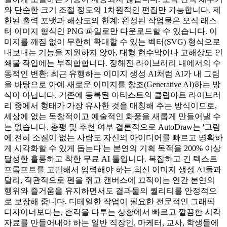
와 단순한 크기 조절 정도의 1차원적인 편집만 가능합니다. 제
한된 출력 포맷과 해상도의 한계: 완성된 작업물은 오직 래스
터 이미지 형식인 PNG 파일로만 다운로드할 수 있습니다. 이
미지를 깨짐 없이 무한히 확대할 수 있는 벡터(SVG) 형식으로
내보내는 기능을 지원하지 않아, 대형 현수막이나 고해상도 인
쇄물 작업에는 부적합합니다. 정해진 라이브러리 내에서의 수
동적인 변환: 최근 유행하는 이미지 생성 AI처럼 AI가 내 그림
을 바탕으로 아예 새로운 이미지를 창조(Generative AI)하는 방
식이 아닙니다. 기존에 등록된 아티스트의 클립아트 라이브러
리 중에서 형태가 가장 유사한 것을 매칭해 주는 방식이므로,
세상에 없는 독창적이고 예술적인 화풍을 새롭게 만들어낼 수
는 없습니다. 총평 및 추천 여부 결론적으로 AutoDraw는 '그림
에 전혀 소질이 없는 사람도 자신의 아이디어를 빠르고 명확하
게 시각화할 수 있게 돕는다'는 본연의 기획 목적을 200% 이상
달성한 훌륭하고 착한 무료 AI 툴입니다. 복잡하고 긴 텍스트
프롬프트를 고민해서 입력해야 하는 최신 이미지 생성 AI들과
달리, 직관적으로 펜을 쥐고 캔버스에 끄적이는 인간 본연의
행위와 즐거움을 유지하면서도 결과물의 퀄리티를 안정적으
로 보장해 줍니다. 디테일한 작업이 필요한 전문적인 그래픽
디자이너보다는, 촌각을 다투는 상황에서 빠르고 깔끔한 시각
자료를 만들어내야 하는 일반 직장인, 마케터, 교사, 학생들에