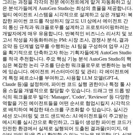
그리는 과정을 각각의 전문 에이전트에게 맡겨 자동화하고 싶
은 분석가들에게 AutoGen Studio는 최상의 효율을 제공합니다.
멀티 에이전트 시스템을 시각적으로 설계하고 싶은 개발자: 복
잡한 파이썬 코드를 작성하지 않고도 UI 상에서 에이전트 간
의 통신 규칙과 워크플로우를 설계하고 프로토타이핑하려는
개발자에게 매우 유용합니다. 반복적인 비즈니스 리서치 및 보
고서 작성을 자동화하려는 PM: 시장 조사, 경쟁사 분석, 결과
요약 등 단계별 업무를 수행하는 AI 팀을 구성하여 업무 시간
을 획기적으로 단축하고자 하는 기획자들에게 AutoGen Studio
를 적극 추천합니다. 주요 핵심 기능 분석 AutoGen Studio의 핵
심은 복잡한 논리 구조를 단순한 워크플로우로 변환하는 능력
에 있습니다. 에이전트 커스터마이징 및 관리: 각 에이전트에
게 특정 페르소나를 부여하고, 사용할 LLM 모델(GPT-4,
Claude 등)을 설정하며, 파이썬 코드 실행 권한이나 특정 툴 사
용 스킬을 개별적으로 할당할 수 있습니다. 드래그 앤 드롭 방
식의 워크플로우 빌더: 'Manager', 'Coder', 'Reviewer' 등 다양한
역할을 가진 에이전트들을 어떤 순서로 협업시킬지 시각적으
로 배치하여 복잡한 태스크를 구조화할 수 있습니다. 실시간
세션 모니터링 및 코드 샌드박스: AI 에이전트들이 주고받는
메시지를 실시간으로 확인하고, 그들이 생성한 파이썬 코드가
안전한 환경에서 실제로 실행되어 도출된 결과물(이미지, 데
이터 파일 등)을 즉시 확인할 수 있는 기능을 제공합니다. 실제