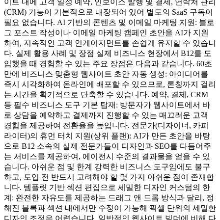
이트 내에 고객 일정 예약, 인보이스 발행 및 결제, 연락처 관리
(CRM) 기능이 기본적으로 내장되어 있어 별도의 SaaS 구독이
필요 없습니다. AI 기반의 콘텐츠 및 이메일 마케팅 지원: 블로
그 포스트 작성이나 이메일 마케팅 캠페인 초안을 AI가 지원
하여, 지속적인 고객 인게이지먼트를 손쉽게 유지할 수 있습니
다. 실제 활용 사례 및 장점 실제 비즈니스 현장에서 B12를 도
입했을 때 경험할 수 있는 주요 장점은 다음과 같습니다. 60초
만에 비즈니스 맞춤형 웹사이트 초안 자동 생성: 아이디어를
즉시 시각화하여 온라인에 배포할 수 있으므로, 론칭까지 걸리
는 시간을 획기적으로 단축할 수 있습니다. 예약, 결제, CRM
등 필수 비즈니스 도구 기본 탑재: 방문자가 웹사이트에서 바
로 상담을 예약하고 결제까지 진행할 수 있는 매끄러운 고객
경험을 제공하여 전환율을 높입니다. 전문가(디자이너, 카피
라이터)의 휴먼 터치 지원(상위 플랜): AI가 만든 초안을 바탕
으로 B12 소속의 실제 전문가들이 디자인과 SEO를 다듬어주
는 서비스를 제공하여, 에이전시 수준의 결과물을 얻을 수 있
습니다. 아쉬운 점 및 한계 강력한 비즈니스 도구임에도 불구
하고, 도입 전 반드시 고려해야 할 몇 가지 아쉬운 점이 존재합
니다. 템플릿 기반 섹션 편집으로 세밀한 디자인 커스텀의 한
계: 완전한 자유도를 제공하는 드래그 앤 드롭 방식과 달리, 정
해진 블록과 섹션 내에서만 수정이 가능해 픽셀 단위의 세밀한
디자인 조정은 어렵습니다. 일반적인 웹사이트 빌더에 비해 다