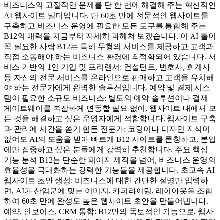
비즈니스의 고질적인 문제를 단 한 번에 해결해 주는 혁신적인
AI 웹사이트 빌더입니다. 단 60초 만에 전문적인 웹사이트를
구축하고 비즈니스 운영에 필요한 모든 도구를 통합해 주는
B12의 매력을 지금부터 자세히 파헤쳐 보겠습니다. 이 AI 툴이
꼭 필요한 사람 B12는 특히 무형의 서비스를 제공하고 고객과
직접 소통해야 하는 비즈니스 환경에 최적화되어 있습니다. 서
비스 기반의 1인 기업 및 프리랜서: 컨설턴트, 변호사, 회계사
등 자신의 전문 서비스를 온라인으로 판매하고 고객을 유치해
야 하는 전문가에게 완벽한 솔루션입니다. 예약 및 결제 시스
템이 필요한 소규모 비즈니스: 별도의 예약 솔루션이나 결제
게이트웨이를 복잡하게 연동할 필요 없이, 웹사이트 내에서 모
든 것을 해결하고 싶은 운영자에게 적합합니다. 웹사이트 구축
과 관리에 시간을 쏟기 힘든 전문가: 코딩이나 디자인 지식이
없어도 AI의 도움을 받아 빠르게 B12 사이트를 론칭하고, 본업
에만 집중하고 싶은 분들에게 강력히 추천합니다. 주요 핵심
기능 분석 B12는 단순한 페이지 제작을 넘어, 비즈니스 운영의
효율성을 극대화하는 강력한 기능들을 제공합니다. 초고속 AI
웹사이트 초안 생성: 비즈니스에 대한 간단한 설명만 입력하
면, AI가 산업군에 맞는 이미지, 카피라이팅, 레이아웃을 조합
하여 60초 만에 완성도 높은 웹사이트 초안을 만들어냅니다.
예약, 인보이스, CRM 통합: B12만의 독보적인 기능으로, 웹사