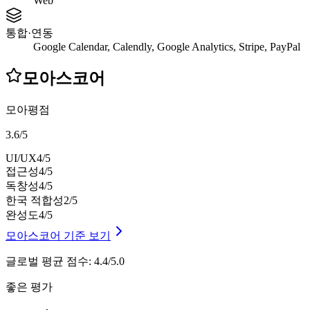
Web
통합·연동
Google Calendar, Calendly, Google Analytics, Stripe, PayPal
모아스코어
모아평점
3.6
/
5
UI/UX
4
/5
접근성
4
/5
독창성
4
/5
한국 적합성
2
/5
완성도
4
/5
모아스코어 기준 보기
글로벌 평균 점수
:
4.4/5.0
좋은 평가