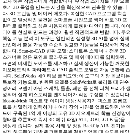
고자 하는 작업자에게 적합합니다. 수작업 스케치를 기반으로
초기 3D 목업을 만드는 시간을 혁신적으로 단축할 수 있습니
다. 3D 프린팅 및 메이커 애호가: 복잡한 CAD 프로그램 학습
없이도 일상적인 물건을 스마트폰 사진으로 찍어 바로 3D 프
린터로 출력하고 싶은 사용자에게 훌륭한 대안이 됩니다. 아이
디어를 현실로 만드는 과정이 훨씬 직관적으로 변합니다. 주요
핵심 기능 분석 이 도구는 일반적인 생성형 3D AI를 넘어 실제
산업에서 활용 가능한 수준의 정교한 기능들을 다양하게 자랑
합니다. Scan-to-CAD 변환 모델: 스마트폰 스캐너나 전문 3D
스캐너로 얻은 포인트 클라우드 및 메쉬 데이터를 입력하면,
표면의 미세한 노이즈를 제거하고 실제 생산이 가능한 깨끗한
지오메트리의 파라메트릭 CAD 솔리드 모델로 자동 변환해 줍
니다. SolidWorks 네이티브 플러그인: 이 도구의 가장 돋보이는
독보적 기능으로, 변환된 모델을 SolidWorks로 불러올 때 단순
덩어리 모델이 아닌 스케치, 돌출, 패턴 등 전체 피처 트리가 생
성되어 설계 히스토리를 엔지니어가 직접 수정할 수 있습니다.
Idea-to-Mesh 텍스트 및 이미지 생성: 사용자가 텍스트 프롬프
트를 세밀하게 입력하거나 여러 장의 사진을 업로드하면, 백엔
드에 구축된 1억 개 이상의 고유 3D 지오메트리 학습 신경망이
형태를 추론하여 즉시 3D 메쉬 파일(.STL, .OBJ, .GLB 등)을
생성해 줍니다. 실제 활용 사례 및 장점 Backflip AI의 진가는
실제 하드웨어 개발 워크플로우에 결합되었을 때 속도를 비약