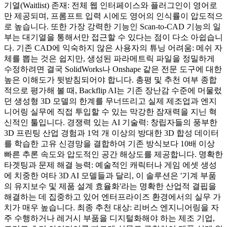
기열(Waitlist) 존재: 전체 웹 인터페이스와 플러그인이 영어로
만 제공되며, 프롬프트 입력 시에도 영어의 인식률이 압도적으
로 높습니다. 또한 가장 강력한 기능인 Scan-to-CAD 기능의 일
부는 대기열을 통해서만 접근할 수 있다는 점이 다소 아쉽습니
다. 기존 CAD에 익숙하지 않은 사용자의 튜닝 어려움: 메쉬 자
체를 뽑는 것은 쉽지만, 생성된 파라메트릭 파일을 정밀하게
수정하려면 결국 SolidWorks나 Onshape 같은 전문 도구에 대한
높은 이해도가 뒷받침되어야 합니다. 총평 및 추천 여부 종합
적으로 평가해 볼 때, Backflip AI는 기존 장난감 수준에 머물렀
던 생성형 3D 모델의 한계를 무너뜨리고 실제 제조업과 엔지
니어링 실무에 직접 투입할 수 있는 막강한 잠재력을 지닌 혁
신적인 툴입니다. 경쟁력 있는 AI 기술력: 창립자들의 풍부한
3D 프린팅 산업 경험과 1억 개 이상의 방대한 3D 합성 데이터
를 학습한 고유 신경망을 결합하여 기존 방식보다 10배 이상
빠른 추론 속도와 압도적인 공간 해상도를 제공합니다. 명확한
타겟팅과 문제 해결 능력: 예술적인 캐릭터나 게임 에셋 생성
에 치중한 여타 3D AI 모델들과 달리, 이 솔루션은 '기계 부품
의 유지보수 및 제품 설계 효율화'라는 명확한 산업적 결핍을
해결하는 데 집중하고 있어 엔터프라이즈 환경에서의 실무 가
치가 매우 높습니다. 최종 추천 대상: 리버스 엔지니어링을 자
주 수행하거나 레거시 부품을 디지털화해야 하는 제조 기업,