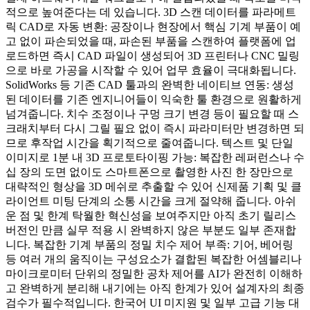
적으로 높여준다는 데 있습니다. 3D 스캔 데이터를 파라메트
릭 CAD로 자동 변환: 공장이나 현장에서 핵심 기계 부품이 예
고 없이 파손되었을 때, 파손된 부품을 스캔하여 플랫폼에 업
로드하면 즉시 CAD 파일이 생성되어 3D 프린터나 CNC 밀링
으로 바로 가공을 시작할 수 있어 업무 효율이 극대화됩니다.
SolidWorks 등 기존 CAD 툴과의 완벽한 네이티브 연동: 생성
된 데이터를 기존 엔지니어들이 익숙한 툴 환경으로 원활하게
넘겨줍니다. 치수 조정이나 구멍 크기 변경 등이 필요할 때 스
크래치부터 다시 그릴 필요 없이 즉시 파라미터만 변경하면 되
므로 후작업 시간을 획기적으로 줄여줍니다. 텍스트 및 단일
이미지로 1분 내 3D 프로토타이핑 가능: 복잡한 레퍼런스나 수
십 장의 도면 없이도 스마트폰으로 촬영한 사진 한 장만으로
대략적인 형상을 3D 메쉬로 추출할 수 있어 신제품 기획 및 클
라이언트 미팅 단계의 소통 시간을 크게 절약해 줍니다. 아쉬
운 점 및 한계 탁월한 혁신성을 보여주지만 아직 초기 릴리스
버전인 만큼 실무 적용 시 완벽하지 않은 부분도 일부 존재합
니다. 복잡한 기계 부품의 정밀 치수 제어 부족: 기어, 베어링
등 여러 개의 움직이는 구성요소가 결합된 복잡한 어셈블리나
마이크로미터 단위의 정밀한 공차 제어를 AI가 완전히 이해하
고 완벽하게 분리해 내기에는 아직 한계가 있어 설계자의 최종
검수가 필수적입니다. 한국어 UI 미지원 및 일부 고급 기능 대