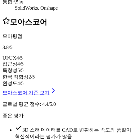
통합·연동
SolidWorks, Onshape
모아스코어
모아평점
3.8
/
5
UI/UX
4
/5
접근성
4
/5
독창성
5
/5
한국 적합성
2
/5
완성도
4
/5
모아스코어 기준 보기
글로벌 평균 점수
:
4.4/5.0
좋은 평가
3D 스캔 데이터를 CAD로 변환하는 속도와 품질이
혁신적이라는 평가가 많음