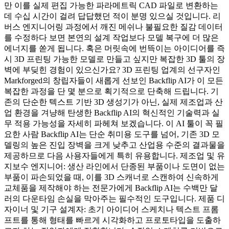
만 이를 실제 편집 가능한 파라메트릭 CAD 파일로 변환하는
데 수십 시간이 걸려 답답했던 적이 분명 있으실 것입니다. 리
버스 엔지니어링 과정에서 깨진 메쉬나 불필요한 질감 데이터
를 수정하다 보면 본연의 설계 작업보다 모델 복구에 더 많은
에너지를 쏟게 됩니다. 혹은 머릿속에 번뜩이는 아이디어를 즉
시 3D 프린팅 가능한 모델로 만들고 싶지만 복잡한 3D 툴의 장
벽에 부딪힌 경험이 있으신가요? 3D 프린팅 업계의 선구자인
Markforged의 창립자들이 새롭게 선보인 Backflip AI가 이 모든
복잡한 과정을 단 몇 분으로 획기적으로 단축해 드립니다. 기
존의 단순한 텍스트 기반 3D 생성기가 아닌, 실제 제조업과 산
업 환경을 겨냥해 탄생한 Backflip AI의 혁신적인 기술력과 실
무 적용 가능성을 자세히 파헤쳐 보겠습니다. 이 AI 툴이 꼭 필
요한 사람 Backflip AI는 단순 취미용 도구를 넘어, 기존 3D 모
델링의 높은 진입 장벽을 크게 낮추고 산업용 수준의 결과물을
제공하므로 다음 사용자들에게 특히 유용합니다. 제조업 및 유
지보수 엔지니어: 생산 라인에서 단종된 부품이나 도면이 없는
부품이 파손되었을 때, 이를 3D 스캐너로 스캔하여 신속하게
교체품을 제작해야 하는 전문가에게 Backflip AI는 수백만 달
러의 다운타임 손실을 막아주는 필수적인 도구입니다. 제품 디
자이너 및 기구 설계자: 초기 아이디어 스케치나 텍스트 프롬
프트를 통해 형태를 빠르게 시각화하고 프로토타입을 도출하