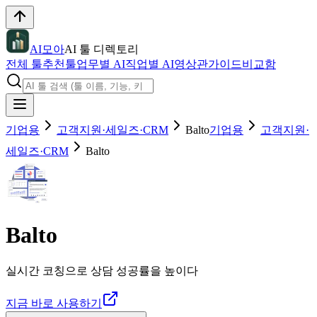
AI모아
AI 툴 디렉토리
전체 툴
추천툴
업무별 AI
직업별 AI
영상관
가이드
비교함
기업용
고객지원·세일즈·CRM
Balto
기업용
고객지원·
세일즈·CRM
Balto
Balto
실시간 코칭으로 상담 성공률을 높이다
지금 바로 사용하기