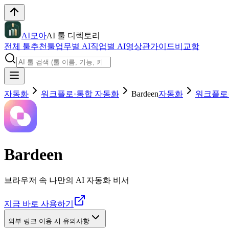
AI모아
AI 툴 디렉토리
전체 툴
추천툴
업무별 AI
직업별 AI
영상관
가이드
비교함
자동화
워크플로·통합 자동화
Bardeen
자동화
워크플로
Bardeen
브라우저 속 나만의 AI 자동화 비서
지금 바로 사용하기
외부 링크 이용 시 유의사항