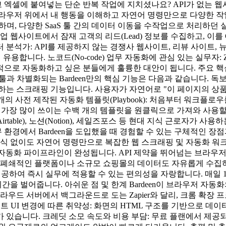
 엑셀에 붙여넣는 단순 반복 작업에 지치셨나요? API가 없는
저 위에서 내 행동을 이해하고 자연어 명령만으로 다양한 작업을 자동
수행하며, 다양한 SaaS 툴 간의 데이터 이동을 수작업으로 처리
사이트에서 잠재 고객의 리드(Lead) 정보를 수집하고, 이를 CRM(S
 분석가: API를 제공하지 않는 경쟁사 웹사이트, 리뷰 사이트,
용합니다. 노코드(No-code) 업무 자동화에 관심 있는 실무자: Z
로 자동화하고 싶은 분들에게 훌륭한 대안이 됩니다. 주요 핵심 기
 차별화되는 Bardeen만의 핵심 기능은 다음과 같습니다. 독보적
하는 스크래핑 기능입니다. 사용자가 자연어로 "이 페이지의 상품명
개의 사전 제작된 자동화 템플릿(Playbook): 처음부터 워크플로
가장 많이 쓰이는 수백 개의 템플릿을 원클릭으로 가져와 사용할 수 
에어테이블(Airtable), 노션(Notion), 세일즈포스 등 현대 지식 
무 환경에서 Bardeen을 도입했을 때 경험할 수 있는 구체적인 
지식 없이도 자연어 명령만으로 복잡한 웹 스크래핑 및 자동화 워
동화 파이프라인이 완성됩니다. API 제약을 뛰어넘는 브라우저 
 폐쇄적인 플랫폼이나 소규모 쇼핑몰의 데이터도 자유롭게 수집하
)을 제공하여 즉시 실무에 적용할 수 있는 편의성을 자랑합니다. 매
시간을 벌어줍니다. 아쉬운 점 및 한계 Bardeen이 브라우저 자
우드 서버에서 백그라운드로 도는 Zapier와 달리, 크롬 확장 프
트 UI 변경에 따른 취약성: 화면의 HTML 구조를 기반으로 데
 있습니다. 크레딧 소모 속도와 비용 부담: 무료 플랜에서 제공되