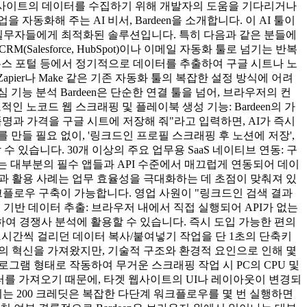
 웹사이트의 데이터를 수집하기 위해 개발자의 도움을 기다리거나
화해 주는 AI 비서, Bardeen을 소개합니다. 이 AI 툴이
하던 실무자들에게 최적화된 솔루션입니다. 특히 다음과 같은 분들에
alesforce, HubSpot)이나 이메일 자동화 툴로 넘기는 반복
 뉴스 포털 등에서 정기적으로 데이터를 추출하여 구글 시트나 노
apier나 Make 같은 기존 자동화 툴의 복잡한 설정 방식에 어려
능 분석 Bardeen은 단순한 연결 툴을 넘어, 브라우저의 컨
인 노코드 웹 스크래핑 및 플레이북 생성 기능: Bardeen의 가
과 가격을 구글 시트에 저장해 줘"라고 입력하면, AI가 즉시
우를 만들 필요 없이, '링크드인 프로필 스크래핑 후 노션에 저장',
있습니다. 30개 이상의 주요 업무용 SaaS 네이티브 연동: 구
근로자가 사용하는 대부분의 필수 앱들과 API 수준에서 매끄럽게 연동되어 데이
장점과 활용 사례는 업무 효율성을 극대화하는 데 초점이 맞춰져 있
크플로우 구축이 가능합니다. 영업 사원이 "링크드인 검색 결과
기반 데이터 추출: 브라우저 내에서 직접 실행되어 API가 없는
여 경쟁사 분석에 활용할 수 있습니다. 즉시 도입 가능한 편의
일 1시간씩 걸리던 데이터 복사/붙여넣기 작업을 단 1초의 단축키
동화의 혁신을 가져왔지만, 기술적 구조와 환경적 요인으로 인해 몇
로그램 형태로 작동하여 무거운 스크래핑 작업 시 PC의 CPU 및
이터를 가져오기 때문에, 타겟 웹사이트의 UI나 레이아웃이 변경되
는 200 크레딧은 복잡한 다단계 워크플로우를 몇 번 실행하면