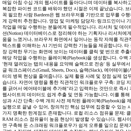
매일 아침 수십 개의 웹사이트를 돌아다니며 데이터를 복사하고
복잡한 파이썬 코드를 배워야 했던 시절은 이제 끝났습니다. 브라우
꼭 필요한 사람 Bardeen은 웹 브라우저를 기반으로 업무를 
게 강력히 추천합니다. 영업 및 마케팅 담당자: 링크드인이나 기업 웹
작업을 매일 수행하는 분들에게 필수적입니다. 리서처 및 데이터
션(Notion) 데이터베이스로 정리해야 하는 기획자나 리서처에게 유
움을 느꼈거나, 브라우저 화면에서 일어나는 동작 자체를 직관적으
텍스트를 이해하는 AI 기반의 강력한 기능들을 제공합니다. 타 툴과
장 강력한 무기는 화면에 보이는 데이터를 클릭 몇 번으로 추출
해당 작업을 수행하는 플레이북(Playbook)을 생성합니다. 수백 
'현재 열려있는 탭의 내용을 요약해 슬랙으로 전송' 등 실무에서 
글 워크스페이스(Gmail, Sheets, Docs), 슬랙(Slack), 
터의 병목 현상을 줄여줍니다. 실제 활용 사례 및 장점 실제 업
습니다. 자연어 명령을 통한 직관적인 워크플로우 구축: 코딩 
를 긁어서 에어테이블에 추가해"라고 입력하는 것만으로 즉시 자
웹사이트의 데이터도 쉽게 추출 및 연동 가능합니다. 이를 통해
성과 시간 단축: 수백 개의 사전 제작된 플레이북(Playbook
실행으로 끝낼 수 있어, 창의적인 핵심 업무에 집중할 수 있는 
가지 명확한 한계점도 존재합니다. 로컬 리소스 점유율 문제: 클라
RAM 리소스 점유율이 높음 현상이 발생할 수 있습니다. 웹사이
면 구축해 둔 스크래핑 워크플로우가 쉽게 오류를 일으킴 문제가