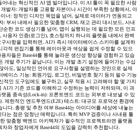
내는 혁신적인 AI 앱 빌더입니다. 이 AI 툴이 꼭 필요한 사람
인 개발자: 개발자를 고용할 자본이나 시간이 부족한 상황에서, 아
자이너: 정적인 디자인 목업을 넘어, 실제로 데이터가 연동되고
부서 내에서 필요한 맞춤형 CRM, 재고 관리 대시보드, 사내
는 단순한 코드 생성기를 넘어, 앱이 실행되는 데 필요한 모든 인프
스, 사용자 인증(로그인), 호스팅까지 하나의 플랫폼 내에서 완벽
요구사항을 입력하면, AI가 즉시 데이터베이스 스키마를 설계하
 시각적 편집기를 통해 레이아웃과 색상을 쉽게 수정할 수 있으
사용자들은 Base44를 통해 놀라운 생산성 향상을 경험하고 있습
 모든 개발 주기가 끝납니다. 이는 개발 초기 설정에 들어가는 수십
 않아도, 일상적인 언어로 요구사항을 설명하는 것만으로 실제
터베이스 기능: 회원가입, 로그인, 비밀번호 찾기 등의 필수 기능
신적인 도구임에도 불구하고, 실무 적용 시 고려해야 할 몇 가지
 AI가 기존 코드를 이해하고 수정하는 능력이 저하되며, 이 과
 종속성(Lock-in): 프론트엔드 코드는 외부로 내보낼 수 있
. 제한적인 엔드투엔드(E2E) 테스트: 대규모 프로덕션 환경에
. 총평 및 추천 여부 Base44는 아이디어를 세상에 내놓는
있다는 점은 엄청난 매력입니다. 특히 MVP 검증이나 사내용 툴
복잡한 맞춤형 백엔드 아키텍처가 필수적인 프로젝트라면 플랫폼
와 창업자에게 Base44의 도입을 강력히 추천합니다.