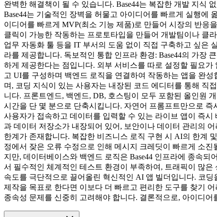
완벽한 해결책이 될 수 있습니다. Base44는 복잡한 개발 지
Base44는 기술적인 장벽을 허물고 아이디어를 빠르게 실행에 
이디어를 빠르게 MVP(최소 기능 제품)로 만들어 시장의 반응을
클릭이 가능한 작동하는 프로토타입을 만들어 개발팀이나 클라이언
업무 자동화 툴 등을 IT 부서의 도움 없이 직접 구축하고 싶은 
라를 제공합니다. 독보적인 통합 인프라 환경: Base44의 가장
하게 제공한다는 점입니다. 외부 서비스를 따로 설정할 필요가 
고 UI를 구성하며 백엔드 로직을 연결하여 작동하는 앱을 완성
며, 코딩 지식이 있는 사용자는 내장된 코드 에디터를 통해 직접 
니다. 프론트엔드, 백엔드, DB, 호스팅이 모두 포함된 올인원 
시간을 단 몇 분으로 단축시킵니다. 자연어 프롬프트만으로 즉
사용자가 접속하고 데이터를 입력할 수 있는 라이브 앱이 즉시 배
과 데이터 저장소가 내장되어 있어, 보안이나 데이터 관리의 어려
한계가 존재합니다. 복잡한 비즈니스 로직 구현 시 AI의 한계 
정에서 잦은 오류 수정으로 인해 메시지 크레딧이 빠르게 소진될 수
지만, 데이터베이스와 백엔드 로직은 Base44 인프라에 종속되
서 필수적인 체계적인 테스트 환경이 부족하여, 트래픽이 많은 
속도를 극단적으로 끌어올린 혁신적인 AI 앱 빌더입니다. 코딩을
제작을 목표로 한다면 이보다 더 빠르고 편리한 도구를 찾기 
종속성 문제를 신중히 고려해야 합니다. 결론적으로, 아이디어를