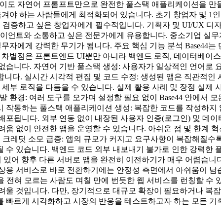
식 없이도 자연어 프롬프트만으로 완전한 풀스택 애플리케이션을 만들어
옮겨야 하는 사람들에게 최적화되어 있습니다. 초기 창업자 및 1
 검증하고 싶은 창업자에게 필수적입니다. 기획자 및 UI/UX 디
트와 소통하고 싶은 전문가에게 유용합니다. 중소기업 실무자: 
실무자에게 강력한 무기가 됩니다. 주요 핵심 기능 분석 Base44
 큰 차별점은 프론트엔드 UI뿐만 아니라 백엔드 로직, 데이터베이
없습니다. 자연어 기반 풀스택 생성: 사용자가 일상적인 언어로 
합니다. 실시간 시각적 편집 및 코드 수정: 생성된 앱은 직관적인
세부 로직을 다듬을 수 있습니다. 실제 활용 사례 및 장점 실제 
개발 환경: 여러 도구를 오가며 설정할 필요 없이 Base44 안에서
시 작동하는 풀스택 애플리케이션 생성: 복잡한 코드를 작성하지
포됩니다. 외부 연동 없이 내장된 사용자 인증(로그인) 및 데이
움 없이 안전한 앱을 운영할 수 있습니다. 아쉬운 점 및 한계 혁
및 크레딧 소모 급증: 앱의 규모가 커지고 요구사항이 복잡해질수록
 있습니다. 백엔드 코드 외부 내보내기 불가로 인한 강력한 플랫폼
어 있어 향후 다른 서버로 앱을 완전히 이전하기가 매우 어렵습니다
상용 서비스로 바로 전환하기에는 안정성 측면에서 아쉬움이 남습니다
 전혀 모르는 사람도 며칠 만에 번듯한 웹 서비스를 런칭할 수 
어려울 것입니다. 다만, 장기적으로 대규모 확장이 필요하거나 
 빠르게 시각화하고 시장의 반응을 테스트하고자 하는 모든 기획자