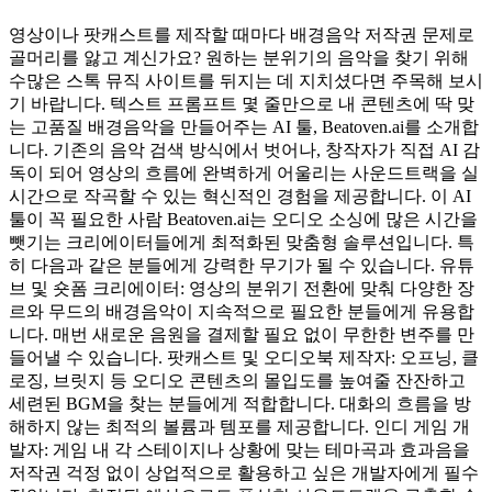
영상이나 팟캐스트를 제작할 때마다 배경음악 저작권 문제로
골머리를 앓고 계신가요? 원하는 분위기의 음악을 찾기 위해
수많은 스톡 뮤직 사이트를 뒤지는 데 지치셨다면 주목해 보시
기 바랍니다. 텍스트 프롬프트 몇 줄만으로 내 콘텐츠에 딱 맞
는 고품질 배경음악을 만들어주는 AI 툴, Beatoven.ai를 소개합
니다. 기존의 음악 검색 방식에서 벗어나, 창작자가 직접 AI 감
독이 되어 영상의 흐름에 완벽하게 어울리는 사운드트랙을 실
시간으로 작곡할 수 있는 혁신적인 경험을 제공합니다. 이 AI
툴이 꼭 필요한 사람 Beatoven.ai는 오디오 소싱에 많은 시간을
뺏기는 크리에이터들에게 최적화된 맞춤형 솔루션입니다. 특
히 다음과 같은 분들에게 강력한 무기가 될 수 있습니다. 유튜
브 및 숏폼 크리에이터: 영상의 분위기 전환에 맞춰 다양한 장
르와 무드의 배경음악이 지속적으로 필요한 분들에게 유용합
니다. 매번 새로운 음원을 결제할 필요 없이 무한한 변주를 만
들어낼 수 있습니다. 팟캐스트 및 오디오북 제작자: 오프닝, 클
로징, 브릿지 등 오디오 콘텐츠의 몰입도를 높여줄 잔잔하고
세련된 BGM을 찾는 분들에게 적합합니다. 대화의 흐름을 방
해하지 않는 최적의 볼륨과 템포를 제공합니다. 인디 게임 개
발자: 게임 내 각 스테이지나 상황에 맞는 테마곡과 효과음을
저작권 걱정 없이 상업적으로 활용하고 싶은 개발자에게 필수