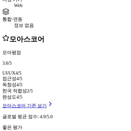
Web
통합·연동
정보 없음
모아스코어
모아평점
3.6
/
5
UI/UX
4
/5
접근성
4
/5
독창성
4
/5
한국 적합성
2
/5
완성도
4
/5
모아스코어 기준 보기
글로벌 평균 점수
:
4.9/5.0
좋은 평가