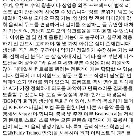
우며, 유튜브 수익 창출이나 상업용 외주 프로젝트에 법적 리
스크 없이 안전하게 사용할 수 있습니다. 장르, 분위기, 템포 등
세밀한 맞춤형 오디오 편집 기능: 영상의 컷 전환 타이밍에 맞
춰 음악의 무드를 변경하거나 길이를 조절하는 등 유연한 대처
가 가능하여, 영상과 오디오의 싱크로율을 극대화할 수 있습니
다. 아쉬운 점 및 한계 훌륭한 기능에도 불구하고, 실무에 적용
하기 전 반드시 고려해야 할 몇 가지 아쉬운 점이 존재합니다.
생성된 곡의 특정 구간이나 악기만 정밀하게 수정하는 기능 부
족: 전체적인 분위기는 잘 잡아내지만, "기타 솔로 부분에 디스
토션을 더 넣어줘"와 같은 미세한 부분 수정은 아직 지원하지
않아 디테일한 컨트롤을 원하는 전문가에게는 답답할 수 있습
니다. 한국어 UI 미지원으로 영문 프롬프트 작성이 필요함: 인
터페이스가 영어로 되어 있으며, 프롬프트 역시 영어로 작성해
야 AI가 가장 정확하게 의도를 파악하고 만족스러운 결과물을
도출할 수 있습니다. 보컬 곡 생성의 부재: 현재는 배경음악
(BGM)과 효과음 생성에 특화되어 있어, 사람의 목소리가 들어
간 K-POP 스타일의 보컬 곡을 원한다면 다른 AI 음악 툴을 병
행해서 사용해야 합니다. 총평 및 추천 여부 Beatoven.ai는 저작
권 문제로 스트레스를 받는 모든 콘텐츠 제작자에게 훌륭한 대
안이 되는 AI 음악 생성기입니다. 특히 윤리적으로 학습된 AI
모델(Fairly Trained 인증)을 사용하여 원작 아티스트의 권리를