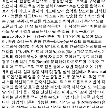
적입니다. 한정된 예산으로도 풍성한 사운드트랙을 구축할 수
있습니다. 주요 핵심 기능 분석 Beatoven.ai는 단순한 음악 라이
브러리가 아닌, 사용자의 의도에 맞게 음악을 창조하는 강력한
AI 기능들을 제공합니다. 텍스트 기반 맞춤형 음악 생성: 원하
는 장르, 분위기, 템포를 텍스트로 입력하면 AI가 즉각적으로
고품질의 오리지널 트랙을 작곡합니다. 복잡한 음악 이론을 몰
라도 누구나 쉽게 프로듀서가 될 수 있습니다. 독보적인
maestro SFX 기능: 배경음악뿐만 아니라 영상에 필요한 발소
리, 바람 소리 등 맞춤형 효과음(Foley)을 텍스트 프롬프트로
정교하게 생성할 수 있어 오디오 작업의 효율성과 완성도를 극
대화합니다. 세밀한 트랙 편집 및 스템(Stem) 다운로드: 생성된
음악의 길이를 영상에 맞게 자유롭게 조절하고, 유료 플랜의
경우 개별 악기 트랙(Stem)을 분리하여 다운로드할 수 있어 프
리미어 프로나 로직 프로 같은 툴에서 후반 작업하기에 매우
유리합니다. 실제 활용 사례 및 장점 실제 현업에서 Beatoven.ai
를 도입했을 때 얻을 수 있는 장점은 매우 명확하며, 작업 프로
세스를 혁신적으로 단축시킵니다. 텍스트 프롬프트 기반의 직
관적인 음악 및 효과음 생성: 복잡한 작곡 지식 없이도 "비오는
날 카페에서 듣기 좋은 잔잔한 재즈 피아노"와 같이 입력하여
원하는 결과물을 즉시 얻을 수 있어 작업 시간이 대폭 단축됩
니다. 상업적 이용이 가능한 100% 저작권 프리(Royalty-free) 음
원 제공: 생성된 모든 트랙은 저작권 문제에서 완전히 자유로