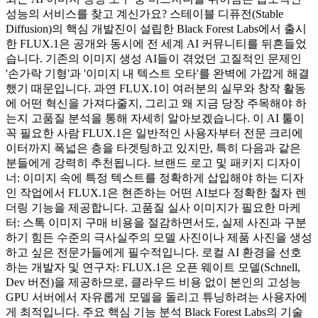
성능의 서비스를 찾고 계신가요? 스테이블 디퓨전(Stable
Diffusion)의 핵심 개발진이 설립한 Black Forest Labs에서 출시
한 FLUX.1은 공개와 동시에 전 세계 AI 커뮤니티를 뒤흔들었
습니다. 기존의 이미지 생성 AI들이 겪었던 고질적인 문제인
'손가락 기형'과 '이미지 내 텍스트 오타'를 완벽에 가깝게 해결
했기 때문입니다. 과연 FLUX.1이 여러분의 실무와 창작 활동
에 어떤 혁신을 가져다줄지, 그리고 왜 지금 당장 주목해야 하
는지 고품질 분석을 통해 자세히 알아보겠습니다. 이 AI 툴이
꼭 필요한 사람 FLUX.1은 일반적인 사용자부터 전문 크리에
이터까지 폭넓은 층을 타겟팅하고 있지만, 특히 다음과 같은
분들에게 강력히 추천됩니다. 브랜드 로고 및 패키지 디자이
너: 이미지 속에 특정 텍스트를 정확하게 삽입해야 하는 디자
인 작업에서 FLUX.1은 현존하는 어떤 AI보다 정확한 철자 렌
더링 기능을 제공합니다. 고품질 실사 이미지가 필요한 마케
터: 스톡 이미지 구매 비용을 절감하면서도, 실제 사진과 구분
하기 힘든 수준의 극사실주의 모델 사진이나 제품 사진을 생성
하고 싶은 전문가들에게 필수적입니다. 로컬 AI 환경을 선호
하는 개발자 및 연구자: FLUX.1은 오픈 웨이트 모델(Schnell,
Dev 버전)을 제공하므로, 클라우드 비용 없이 본인의 고성능
GPU 서버에서 자유롭게 모델을 돌리고 튜닝하려는 사용자에
게 최적입니다. 주요 핵심 기능 분석 Black Forest Labs의 기술