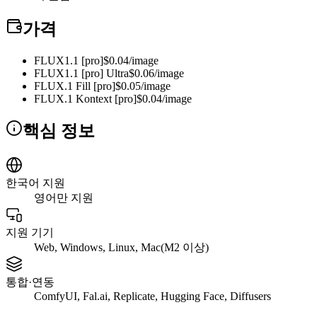
가격
FLUX1.1 [pro]
$0.04/image
FLUX1.1 [pro] Ultra
$0.06/image
FLUX.1 Fill [pro]
$0.05/image
FLUX.1 Kontext [pro]
$0.04/image
핵심 정보
한국어 지원
영어만 지원
지원 기기
Web, Windows, Linux, Mac(M2 이상)
통합·연동
ComfyUI, Fal.ai, Replicate, Hugging Face, Diffusers