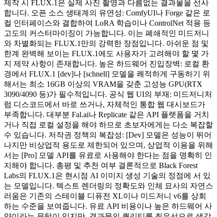
제작 시 FLUX.1은 실제 사진 촬영과 다름없는 결과물을 선사
합니다. 오픈 소스 생태계의 유연성: ComfyUI나 Forge 같은 로
컬 인터페이스와 결합하여 LoRA 학습이나 ControlNet 적용 등
고도의 커스터마이징이 가능합니다. 이는 폐쇄적인 미드저니
와 차별화되는 FLUX.1만의 강력한 장점입니다. 아쉬운 점 및
한계 완벽해 보이는 FLUX.1에도 사용자가 고려해야 할 몇 가
지 제약 사항이 존재합니다. 높은 하드웨어 진입장벽: 로컬 환
경에서 FLUX.1 [dev]나 [schnell] 모델을 쾌적하게 구동하기 위
해서는 최소 16GB 이상의 VRAM을 갖춘 고성능 GPU(RTX
3090/4090 등)가 필수적입니다. 공식 웹 UI의 부재: 미드저니처
럼 디스코드에서 바로 쓰거나, 자체적인 통합 웹 대시보드가
부족합니다. 대부분 Fal.ai나 Replicate 같은 API 플랫폼을 거치
거나 직접 로컬 설정을 해야 하므로 초보자에게는 다소 복잡할
수 있습니다. 저작권 정책의 복잡성: [Dev] 모델은 성능이 뛰어
나지만 비상업적 용도로 제한되어 있으며, 상업적 이용을 위해
서는 [Pro] 모델 API를 유료로 사용해야 한다는 점을 명확히 인
지해야 합니다. 총평 및 추천 여부 결론적으로 Black Forest
Labs의 FLUX.1은 현시점 AI 이미지 생성 기술의 정점에 서 있
는 모델입니다. 텍스트 렌더링의 정확도와 인체 묘사의 자연스
러움은 기존의 스테이블 디퓨전 XL이나 미드저니 v6를 상회
하는 수준을 보여줍니다. 유료 API 비용이나 높은 하드웨어 사
양이라는 문턱이 있지만, 결과물의 퀄리티를 최우선으로 생각