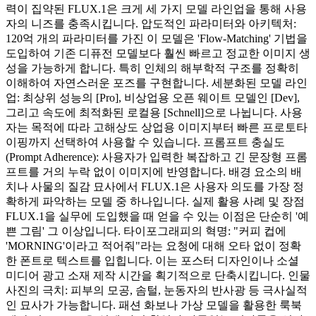
력이 집약된 FLUX.1은 크게 세 가지 모델 라인업을 통해 사용
자의 니즈를 충족시킵니다. 압도적인 파라미터와 아키텍처:
120억 개의 파라미터를 가진 이 모델은 'Flow-Matching' 기법을
도입하여 기존 디퓨전 모델보다 훨씬 빠르고 정교한 이미지 생
성을 가능하게 합니다. 특히 인체의 해부학적 구조를 정확히
이해하여 자연스러운 포즈를 구현합니다. 세분화된 모델 라인
업: 최상위 성능의 [Pro], 비상업용 오픈 웨이트 모델인 [Dev],
그리고 속도에 최적화된 로컬용 [Schnell]으로 나뉩니다. 사용
자는 목적에 따라 고해상도 상업용 이미지부터 빠른 프로토타
이핑까지 선택하여 사용할 수 있습니다. 프롬프트 충실도
(Prompt Adherence): 사용자가 입력한 복잡하고 긴 문장형 프롬
프트를 거의 누락 없이 이미지에 반영합니다. 배경 요소의 배
치나 사물의 질감 묘사에서 FLUX.1은 사용자 의도를 가장 정
확하게 파악하는 모델 중 하나입니다. 실제 활용 사례 및 장점
FLUX.1을 실무에 도입했을 때 얻을 수 있는 이점은 단순히 '예
쁜 그림' 그 이상입니다. 타이포그래피의 혁명: "커피 컵에
'MORNING'이라고 적어줘"라는 요청에 대해 오타 없이 정확
한 폰트로 텍스트를 입힙니다. 이는 포스터 디자인이나 소셜
미디어 광고 소재 제작 시간을 획기적으로 단축시킵니다. 인물
사진의 극치: 피부의 모공, 솜털, 눈동자의 반사광 등 극사실적
인 묘사가 가능합니다. 패션 화보나 가상 모델을 활용한 룩북