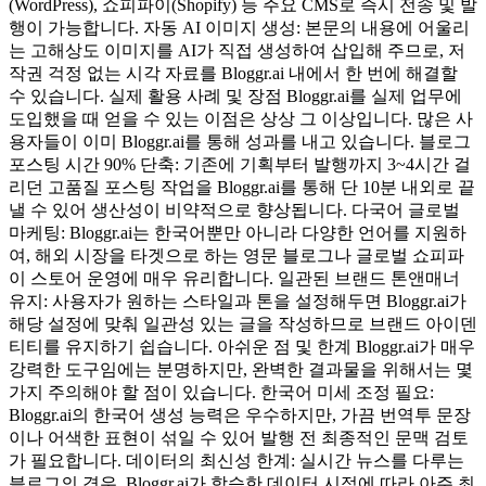
(WordPress), 쇼피파이(Shopify) 등 주요 CMS로 즉시 전송 및 발
행이 가능합니다. 자동 AI 이미지 생성: 본문의 내용에 어울리
는 고해상도 이미지를 AI가 직접 생성하여 삽입해 주므로, 저
작권 걱정 없는 시각 자료를 Bloggr.ai 내에서 한 번에 해결할
수 있습니다. 실제 활용 사례 및 장점 Bloggr.ai를 실제 업무에
도입했을 때 얻을 수 있는 이점은 상상 그 이상입니다. 많은 사
용자들이 이미 Bloggr.ai를 통해 성과를 내고 있습니다. 블로그
포스팅 시간 90% 단축: 기존에 기획부터 발행까지 3~4시간 걸
리던 고품질 포스팅 작업을 Bloggr.ai를 통해 단 10분 내외로 끝
낼 수 있어 생산성이 비약적으로 향상됩니다. 다국어 글로벌
마케팅: Bloggr.ai는 한국어뿐만 아니라 다양한 언어를 지원하
여, 해외 시장을 타겟으로 하는 영문 블로그나 글로벌 쇼피파
이 스토어 운영에 매우 유리합니다. 일관된 브랜드 톤앤매너
유지: 사용자가 원하는 스타일과 톤을 설정해두면 Bloggr.ai가
해당 설정에 맞춰 일관성 있는 글을 작성하므로 브랜드 아이덴
티티를 유지하기 쉽습니다. 아쉬운 점 및 한계 Bloggr.ai가 매우
강력한 도구임에는 분명하지만, 완벽한 결과물을 위해서는 몇
가지 주의해야 할 점이 있습니다. 한국어 미세 조정 필요:
Bloggr.ai의 한국어 생성 능력은 우수하지만, 가끔 번역투 문장
이나 어색한 표현이 섞일 수 있어 발행 전 최종적인 문맥 검토
가 필요합니다. 데이터의 최신성 한계: 실시간 뉴스를 다루는
블로그의 경우, Bloggr.ai가 학습한 데이터 시점에 따라 아주 최