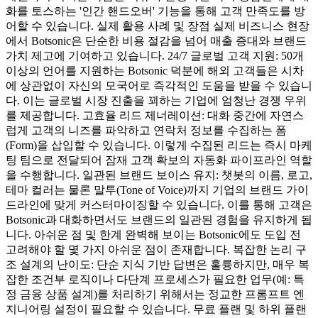
화를 토스하는 '인간 핸드오버' 기능을 통해 고객 만족도를 방
어할 수 있습니다. 실제 활용 사례 및 장점 실제 비즈니스 현장
에서 Botsonic은 단순한 비용 절감을 넘어 매출 증대와 브랜드
가치 제고에 기여하고 있습니다. 24/7 글로벌 고객 지원: 50개
이상의 언어를 지원하는 Botsonic 덕분에 해외 고객들은 시차
에 상관없이 자신의 모국어로 즉각적인 도움을 받을 수 있습니
다. 이는 글로벌 시장 진출을 꾀하는 기업에 엄청난 경쟁 우위
를 제공합니다. 고효율 리드 제너레이션: 대화 중간에 자연스
럽게 고객의 니즈를 파악하고 연락처 정보를 수집하는 폼
(Form)을 삽입할 수 있습니다. 이렇게 수집된 리드는 즉시 마케
팅 팀으로 전달되어 잠재 고객 확보의 자동화 파이프라인 역할
을 수행합니다. 일관된 브랜드 보이스 유지: 챗봇의 이름, 로고,
테마 컬러는 물론 말투(Tone of Voice)까지 기업의 브랜드 가이
드라인에 맞게 커스터마이징할 수 있습니다. 이를 통해 고객은
Botsonic과 대화하면서도 브랜드의 일관된 경험을 유지하게 됩
니다. 아쉬운 점 및 한계 완벽해 보이는 Botsonic에도 도입 전
고려해야 할 몇 가지 아쉬운 점이 존재합니다. 복잡한 논리 구
조 설계의 난이도: 단순 지식 기반 답변은 훌륭하지만, 매우 복
잡한 조건부 로직이나 다단계 프로세스가 필요한 업무(예: 특
정 금융 상품 설계)를 처리하기 위해서는 정교한 프롬프트 엔
지니어링 설정이 필요할 수 있습니다. 무료 플랜 및 하위 플랜