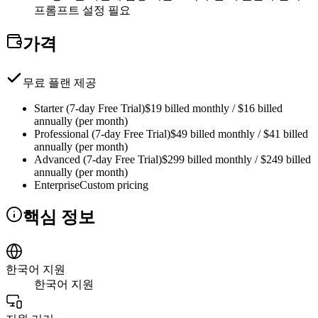
프롬프트 설정 필요
가격
무료 플랜 제공
Starter (7-day Free Trial)
$19 billed monthly / $16 billed
annually (per month)
Professional (7-day Free Trial)
$49 billed monthly / $41 billed
annually (per month)
Advanced (7-day Free Trial)
$299 billed monthly / $249 billed
annually (per month)
Enterprise
Custom pricing
핵심 정보
한국어 지원
한국어 지원