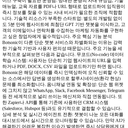
이스 구축이 필요한 운영팀: 방대한 분량의 사내 규정집, 기술
매뉴얼, 교육 자료를 PDF나 URL 형태로 업로드하여 임직원이
즉시 정보를 찾을 수 있는 사내 비서가 필요한 조직에 적합합
니다. 기술적 리소스가 부족한 스타트업: 별도의 개발팀 없이
도 5분 만에 웹사이트에 최첨단 GPT 기반 챗봇을 이식하고, 고
객의 이메일이나 연락처를 수집하는 마케팅 자동화를 구현하
고 싶은 창업자에게 필수적입니다. 주요 핵심 기능 분석
Botsonic이 다른 단순 챗봇 서비스와 차별화되는 이유는 강력
한 기술적 기반과 사용자 편의성 때문입니다. 주요 기능을 세
부적으로 살펴보면 다음과 같습니다. 무코드(No-code) 데이터
학습 시스템: 사용자는 단순히 기업 웹사이트의 URL을 입력
하거나 PDF, DOCX, CSV 파일을 업로드하기만 하면 됩니다.
Botsonic은 해당 데이터를 즉시 인덱싱하여 오직 신뢰할 수 있
는 소스에서만 답변을 생성하므로 할루시네이션(환각 현상)
문제를 최소화합니다. 옴니채널 연동 및 확장성: 단순 웹 위젯
에 그치지 않고 WhatsApp, Slack, Facebook Messenger, Telegram
등 전 세계적으로 널리 쓰이는 메신저와 직접 연동됩니다. 또
한 Zapier나 API를 통해 기존에 사용하던 CRM 시스템
(Salesforce, Hubspot 등)과도 유기적으로 결합할 수 있습니다.
상세 분석 및 실시간 에이전트 전환: 챗봇이 나눈 모든 대화를
대시보드에서 실시간으로 모니터링할 수 있습니다. 만약 AI가
해결하기 어려운 복잡한 이슈가 발생하면 즉시 상담원에게 대