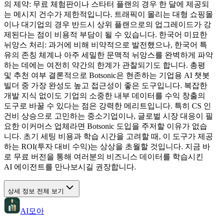
의 제약: 무료 체험판이나 스타터 플랜의 경우 한 달에 제공되
는 메시지 건수가 제한적입니다. 트래픽이 몰리는 대형 쇼핑몰
이나 대기업의 경우 반드시 상위 플랜으로의 업그레이드가 강
제된다는 점이 비용적 부담이 될 수 있습니다. 한국어 미묘한
뉘앙스 처리: 과거에 비해 비약적으로 발전했으나, 한국어 특
유의 존칭 체계나 아주 세밀한 문맥적 뉘앙스를 완벽하게 파악
하는 데에는 여전히 약간의 한계가 관찰되기도 합니다. 총평
및 추천 여부 결론적으로 Botsonic은 현존하는 기업용 AI 챗봇
빌더 중 가장 완성도 높고 접근성이 좋은 도구입니다. 복잡한
개발 지식 없이도 기업의 소중한 내부 데이터를 수익 창출의
도구로 바꿀 수 있다는 점은 강력한 메리트입니다. 특히 CS 인
건비 상승으로 고민하는 중소기업이나, 글로벌 시장 대응이 필
요한 이커머스 업체라면 Botsonic 도입을 주저할 이유가 없습
니다. 초기 세팅 비용과 학습 시간을 고려할 때, 이 도구가 제공
하는 ROI(투자 대비 수익)는 상상을 초월할 것입니다. 지금 바
로 무료 버전을 통해 여러분의 비즈니스 데이터를 학습시킨
AI 에이전트를 만나보시길 권장합니다.
상세 정보 전체 보기
AI모아