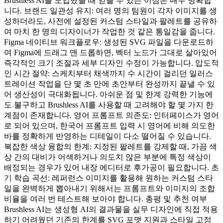
Brushless AI를 도입했을 때 얻을 수 있는 이점은 매우 명확합
니다. 브랜드 일관성 유지: 여러 명의 팀원이 각자 이미지를 생
성하더라도, 사전에 설정된 커스텀 스타일과 팔레트를 공유하
여 마치 한 명의 디자이너가 작업한 것 같은 통일감을 줍니다.
Figma 네이티브 워크플로우: 생성된 SVG 파일을 다운로드하
여 Figma에 드래그 앤 드롭하면, 벡터 노드가 그대로 살아있어
즉각적인 크기 조절과 세부 디자인 수정이 가능합니다. 압도적
인 시간 절약: 스케치부터 채색까지 수 시간이 걸리던 일러스
트레이션 작업을 단 몇 초 만에 초안부터 완성까지 끝낼 수 있
어 생산성이 극대화됩니다. 아쉬운 점 및 한계 강력한 기능에
도 불구하고 Brushless AI를 사용할 때 고려해야 할 몇 가지 한
계점이 존재합니다. 영어 프롬프트 의존도: 인터페이스가 영어
로 되어 있으며, 한국어 프롬프트 입력 시 영어에 비해 의도한
바를 정확하게 반영하는 디테일이 다소 떨어질 수 있습니다.
복잡한 색상 융합의 한계: 지정된 팔레트를 강제할 때, 가끔 색
상 간의 대비가 어색하거나 의도치 않은 부분에 특정 색상이
배정되는 경우가 있어 내장 에디터로 후가공이 필요합니다. 초
기 학습 곡선: 레퍼런스 이미지를 활용해 원하는 커스텀 스타
일을 완벽하게 뽑아내기 위해서는 프롬프트와 이미지의 조합
비율을 여러 번 테스트해 보아야 합니다. 총평 및 추천 여부
Brushless AI는 생성형 AI의 결과물을 실무 디자인에 직접 적용
하기 어려웠던 기존의 한계를 SVG 포맷 지원과 스타일 고정