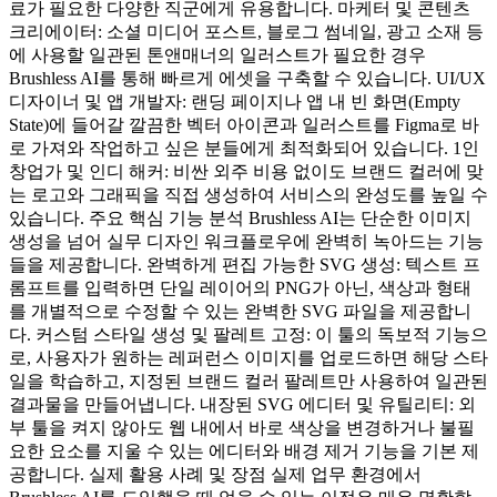
료가 필요한 다양한 직군에게 유용합니다. 마케터 및 콘텐츠
크리에이터: 소셜 미디어 포스트, 블로그 썸네일, 광고 소재 등
에 사용할 일관된 톤앤매너의 일러스트가 필요한 경우
Brushless AI를 통해 빠르게 에셋을 구축할 수 있습니다. UI/UX
디자이너 및 앱 개발자: 랜딩 페이지나 앱 내 빈 화면(Empty
State)에 들어갈 깔끔한 벡터 아이콘과 일러스트를 Figma로 바
로 가져와 작업하고 싶은 분들에게 최적화되어 있습니다. 1인
창업가 및 인디 해커: 비싼 외주 비용 없이도 브랜드 컬러에 맞
는 로고와 그래픽을 직접 생성하여 서비스의 완성도를 높일 수
있습니다. 주요 핵심 기능 분석 Brushless AI는 단순한 이미지
생성을 넘어 실무 디자인 워크플로우에 완벽히 녹아드는 기능
들을 제공합니다. 완벽하게 편집 가능한 SVG 생성: 텍스트 프
롬프트를 입력하면 단일 레이어의 PNG가 아닌, 색상과 형태
를 개별적으로 수정할 수 있는 완벽한 SVG 파일을 제공합니
다. 커스텀 스타일 생성 및 팔레트 고정: 이 툴의 독보적 기능으
로, 사용자가 원하는 레퍼런스 이미지를 업로드하면 해당 스타
일을 학습하고, 지정된 브랜드 컬러 팔레트만 사용하여 일관된
결과물을 만들어냅니다. 내장된 SVG 에디터 및 유틸리티: 외
부 툴을 켜지 않아도 웹 내에서 바로 색상을 변경하거나 불필
요한 요소를 지울 수 있는 에디터와 배경 제거 기능을 기본 제
공합니다. 실제 활용 사례 및 장점 실제 업무 환경에서