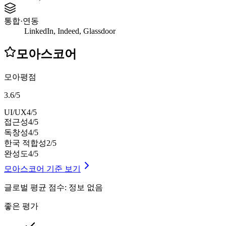
통합·연동
LinkedIn, Indeed, Glassdoor
모아스코어
모아평점
3.6
/
5
UI/UX
4
/5
접근성
4
/5
독창성
4
/5
한국 적합성
2
/5
완성도
4
/5
모아스코어 기준 보기
글로벌 평균 점수
:
정보 없음
좋은 평가