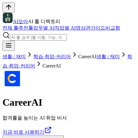
AI모아
AI 툴 디렉토리
전체 툴
추천툴
업무별 AI
직업별 AI
영상관
가이드
비교함
생활 / 재미
학습·취업·커리어
CareerAI
생활 / 재미
학
습·취업·커리어
CareerAI
CareerAI
합격률을 높이는 AI 취업 비서
지금 바로 사용하기