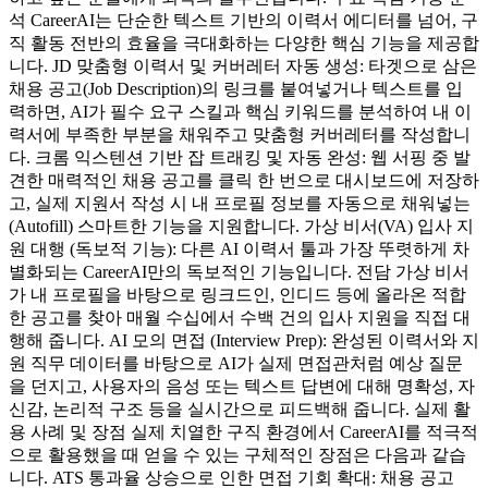
석 CareerAI는 단순한 텍스트 기반의 이력서 에디터를 넘어, 구
직 활동 전반의 효율을 극대화하는 다양한 핵심 기능을 제공합
니다. JD 맞춤형 이력서 및 커버레터 자동 생성: 타겟으로 삼은
채용 공고(Job Description)의 링크를 붙여넣거나 텍스트를 입
력하면, AI가 필수 요구 스킬과 핵심 키워드를 분석하여 내 이
력서에 부족한 부분을 채워주고 맞춤형 커버레터를 작성합니
다. 크롬 익스텐션 기반 잡 트래킹 및 자동 완성: 웹 서핑 중 발
견한 매력적인 채용 공고를 클릭 한 번으로 대시보드에 저장하
고, 실제 지원서 작성 시 내 프로필 정보를 자동으로 채워넣는
(Autofill) 스마트한 기능을 지원합니다. 가상 비서(VA) 입사 지
원 대행 (독보적 기능): 다른 AI 이력서 툴과 가장 뚜렷하게 차
별화되는 CareerAI만의 독보적인 기능입니다. 전담 가상 비서
가 내 프로필을 바탕으로 링크드인, 인디드 등에 올라온 적합
한 공고를 찾아 매월 수십에서 수백 건의 입사 지원을 직접 대
행해 줍니다. AI 모의 면접 (Interview Prep): 완성된 이력서와 지
원 직무 데이터를 바탕으로 AI가 실제 면접관처럼 예상 질문
을 던지고, 사용자의 음성 또는 텍스트 답변에 대해 명확성, 자
신감, 논리적 구조 등을 실시간으로 피드백해 줍니다. 실제 활
용 사례 및 장점 실제 치열한 구직 환경에서 CareerAI를 적극적
으로 활용했을 때 얻을 수 있는 구체적인 장점은 다음과 같습
니다. ATS 통과율 상승으로 인한 면접 기회 확대: 채용 공고