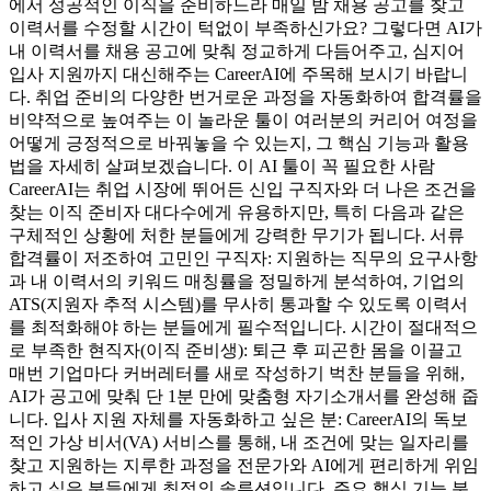
에서 성공적인 이직을 준비하느라 매일 밤 채용 공고를 찾고
이력서를 수정할 시간이 턱없이 부족하신가요? 그렇다면 AI가
내 이력서를 채용 공고에 맞춰 정교하게 다듬어주고, 심지어
입사 지원까지 대신해주는 CareerAI에 주목해 보시기 바랍니
다. 취업 준비의 다양한 번거로운 과정을 자동화하여 합격률을
비약적으로 높여주는 이 놀라운 툴이 여러분의 커리어 여정을
어떻게 긍정적으로 바꿔놓을 수 있는지, 그 핵심 기능과 활용
법을 자세히 살펴보겠습니다. 이 AI 툴이 꼭 필요한 사람
CareerAI는 취업 시장에 뛰어든 신입 구직자와 더 나은 조건을
찾는 이직 준비자 대다수에게 유용하지만, 특히 다음과 같은
구체적인 상황에 처한 분들에게 강력한 무기가 됩니다. 서류
합격률이 저조하여 고민인 구직자: 지원하는 직무의 요구사항
과 내 이력서의 키워드 매칭률을 정밀하게 분석하여, 기업의
ATS(지원자 추적 시스템)를 무사히 통과할 수 있도록 이력서
를 최적화해야 하는 분들에게 필수적입니다. 시간이 절대적으
로 부족한 현직자(이직 준비생): 퇴근 후 피곤한 몸을 이끌고
매번 기업마다 커버레터를 새로 작성하기 벅찬 분들을 위해,
AI가 공고에 맞춰 단 1분 만에 맞춤형 자기소개서를 완성해 줍
니다. 입사 지원 자체를 자동화하고 싶은 분: CareerAI의 독보
적인 가상 비서(VA) 서비스를 통해, 내 조건에 맞는 일자리를
찾고 지원하는 지루한 과정을 전문가와 AI에게 편리하게 위임
하고 싶은 분들에게 최적의 솔루션입니다. 주요 핵심 기능 분