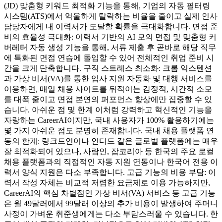
(JD) 맞춤형 키워드 최적화 기능을 통해, 기업의 자동 필터링
시스템(ATS)에서 억울하게 탈락하는 비율을 줄이고 실제 인사
담당자에게 내 이력서가 도달할 확률을 극대화합니다. 면접 준
비의 효율성 극대화: 이력서 기반의 AI 모의 면접 및 맞춤형 커
버레터 자동 생성 기능을 통해, 서류 제출 후 곧바로 해당 직무
에 특화된 면접 연습에 돌입할 수 있어 전체적인 취업 준비 시
간을 크게 단축합니다. 구직 스트레스 최소화: 크롬 익스텐션
과 가상 비서(VA)를 통한 입사 지원 자동화 및 대행 서비스를
이용하면, 매일 채용 사이트를 뒤적이는 감정적, 시간적 소모
를 대폭 줄이고 면접 본연의 퍼포먼스 향상에만 집중할 수 있
습니다. 아쉬운 점 및 한계 이처럼 강력하고 혁신적인 기능을
자랑하는 CareerAI이지만, 국내 사용자가 100% 활용하기에는
몇 가지 아쉬운 점도 분명히 존재합니다. 국내 채용 플랫폼 연
동의 한계: 링크드인이나 인디드 같은 글로벌 플랫폼에는 매우
잘 최적화되어 있으나, 사람인, 잡코리아 등 한국의 주요 로컬
채용 플랫폼과의 직접적인 자동 지원 연동이나 한국어 전용 이
력서 양식 지원은 다소 부족합니다. 고급 기능의 비용 부담: 이
력서 작성 자체는 비교적 저렴한 요금제로 이용 가능하지만,
CareerAI의 핵심 차별점인 가상 비서(VA) 서비스 등 고급 기능
은 월 49달러에서 99달러 이상의 추가 비용이 발생하여 주머니
사정이 가벼운 취준생에게는 다소 부담스러울 수 있습니다. 한