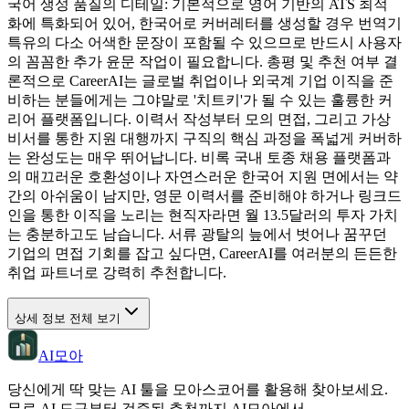
국어 생성 품질의 디테일: 기본적으로 영어 기반의 ATS 최적
화에 특화되어 있어, 한국어로 커버레터를 생성할 경우 번역기
특유의 다소 어색한 문장이 포함될 수 있으므로 반드시 사용자
의 꼼꼼한 추가 윤문 작업이 필요합니다. 총평 및 추천 여부 결
론적으로 CareerAI는 글로벌 취업이나 외국계 기업 이직을 준
비하는 분들에게는 그야말로 '치트키'가 될 수 있는 훌륭한 커
리어 플랫폼입니다. 이력서 작성부터 모의 면접, 그리고 가상
비서를 통한 지원 대행까지 구직의 핵심 과정을 폭넓게 커버하
는 완성도는 매우 뛰어납니다. 비록 국내 토종 채용 플랫폼과
의 매끄러운 호환성이나 자연스러운 한국어 지원 면에서는 약
간의 아쉬움이 남지만, 영문 이력서를 준비해야 하거나 링크드
인을 통한 이직을 노리는 현직자라면 월 13.5달러의 투자 가치
는 충분하고도 남습니다. 서류 광탈의 늪에서 벗어나 꿈꾸던
기업의 면접 기회를 잡고 싶다면, CareerAI를 여러분의 든든한
취업 파트너로 강력히 추천합니다.
상세 정보 전체 보기
AI모아
당신에게 딱 맞는 AI 툴을 모아스코어를 활용해 찾아보세요.
무료 AI 도구부터 검증된 추천까지 AI모아에서.