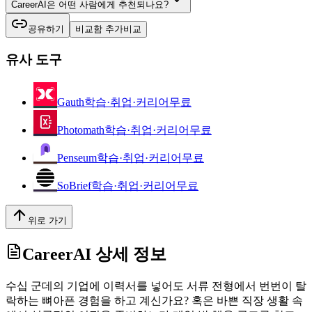
CareerAI은 어떤 사람에게 추천되나요?
공유하기
비교함 추가
비교
유사 도구
Gauth
학습·취업·커리어
무료
Photomath
학습·취업·커리어
무료
Penseum
학습·취업·커리어
무료
SoBrief
학습·취업·커리어
무료
위로 가기
CareerAI
상세 정보
수십 군데의 기업에 이력서를 넣어도 서류 전형에서 번번이 탈
락하는 뼈아픈 경험을 하고 계신가요? 혹은 바쁜 직장 생활 속