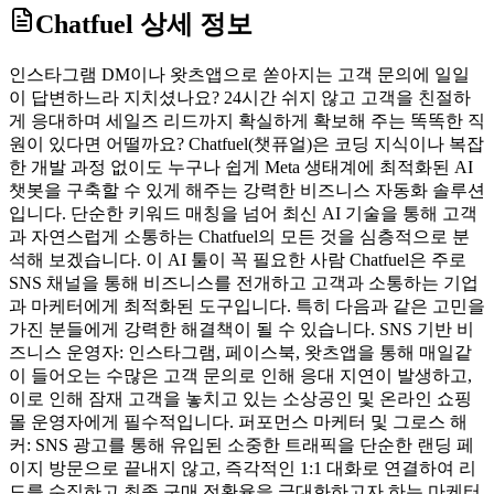
Chatfuel
상세 정보
인스타그램 DM이나 왓츠앱으로 쏟아지는 고객 문의에 일일
이 답변하느라 지치셨나요? 24시간 쉬지 않고 고객을 친절하
게 응대하며 세일즈 리드까지 확실하게 확보해 주는 똑똑한 직
원이 있다면 어떨까요? Chatfuel(챗퓨얼)은 코딩 지식이나 복잡
한 개발 과정 없이도 누구나 쉽게 Meta 생태계에 최적화된 AI
챗봇을 구축할 수 있게 해주는 강력한 비즈니스 자동화 솔루션
입니다. 단순한 키워드 매칭을 넘어 최신 AI 기술을 통해 고객
과 자연스럽게 소통하는 Chatfuel의 모든 것을 심층적으로 분
석해 보겠습니다. 이 AI 툴이 꼭 필요한 사람 Chatfuel은 주로
SNS 채널을 통해 비즈니스를 전개하고 고객과 소통하는 기업
과 마케터에게 최적화된 도구입니다. 특히 다음과 같은 고민을
가진 분들에게 강력한 해결책이 될 수 있습니다. SNS 기반 비
즈니스 운영자: 인스타그램, 페이스북, 왓츠앱을 통해 매일같
이 들어오는 수많은 고객 문의로 인해 응대 지연이 발생하고,
이로 인해 잠재 고객을 놓치고 있는 소상공인 및 온라인 쇼핑
몰 운영자에게 필수적입니다. 퍼포먼스 마케터 및 그로스 해
커: SNS 광고를 통해 유입된 소중한 트래픽을 단순한 랜딩 페
이지 방문으로 끝내지 않고, 즉각적인 1:1 대화로 연결하여 리
드를 수집하고 최종 구매 전환율을 극대화하고자 하는 마케터