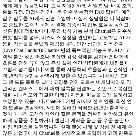
에게 매우 유용합니다. 고객 지원(CS) 및 세일즈 팀: 배송 조회,
환불 규정, 영업시간 안내 등 단순 반복적인 FAQ 답변과 예약
접수 업무를 AI에게 전면 위임하고, 실제 상담원은 더 복잡하
고 중요한 고객의 문제 해결에 집중하여 업무 효율을 높이고
싶은 팀에 적합합니다. 주요 핵심 기능 분석 Chatfuel은 단순한
챗봇 빌더를 넘어, 비즈니스 성장을 견인하는 고도화된 AI 자
동화 기능들을 폭넓게 제공합니다. 인간 상담원 자동 전환
(Live Chat Handoff): Chatfuel만의 독보적인 기능으로, AI가 고
객의 불만 섞인 어조나 복잡한 감정 상태를 감지하면 대화의
흐름을 전혀 끊지 않고 즉시 실제 인간 상담원에게 채팅을 매
끄럽게 넘겨줍니다. 이를 통해 자동화의 효율성과 인간적인 고
객 관리의 균형을 완벽하게 맞출 수 있습니다. 시각적인 드래
그 앤 드롭 플로우 빌더: 코딩을 전혀 모르는 비개발자라도 직
관적인 캔버스 위에서 대화 블록을 연결하는 것만으로 복잡한
대화 시나리오와 정교한 마케팅 자동화 퍼널을 쉽게 설계하고
수정할 수 있습니다. ChatGPT 기반 AI 에이전트 연동: 최신 언
어 모델을 연동하여, 사전에 정해진 딱딱한 답변만 출력하는
것이 아니라 고객의 자연어 질문 문맥을 정확히 파악하고 유연
하게 상품을 추천하거나 캘린더 예약을 돕는 등 수준 높은 대
화형 커머스를 실현합니다. 실제 활용 사례 및 장점 전 세계 수
많은 산업군에서 Chatfuel을 선제적으로 도입하여 고객 만족도