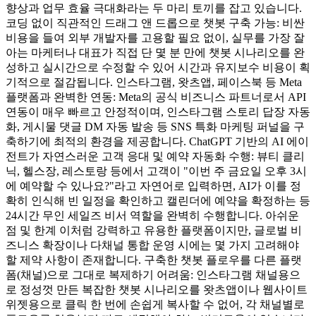
향상과 업무 효율 극대화라는 두 마리 토끼를 잡고 있습니다.
코딩 없이 직관적인 드래그 앤 드롭으로 챗봇 구축 가능: 비싼
비용을 들여 외부 개발자를 고용할 필요 없이, 실무를 가장 잘
아는 마케터나 대표가 직접 단 몇 분 만에 챗봇 시나리오를 완
성하고 실시간으로 수정할 수 있어 시간과 유지보수 비용이 획
기적으로 절감됩니다. 인스타그램, 왓츠앱, 페이스북 등 Meta
플랫폼과 완벽한 연동: Meta의 공식 비즈니스 파트너로서 API
연동이 매우 빠르고 안정적이며, 인스타그램 스토리 답장 자동
화, 게시물 댓글 DM 자동 발송 등 SNS 특화 마케팅 퍼널을 구
축하기에 최적의 환경을 제공합니다. ChatGPT 기반의 AI 에이
전트가 자연스러운 고객 응대 및 예약 자동화 수행: 뷰티 클리
닉, 헬스장, 레스토랑 등에서 고객이 "이번 주 금요일 오후 3시
에 예약할 수 있나요?"라고 자연어로 입력하면, AI가 이를 정
확히 인식해 빈 일정을 확인하고 캘린더에 예약을 확정하는 등
24시간 무인 세일즈 비서 역할을 완벽히 수행합니다. 아쉬운
점 및 한계 이처럼 강력하고 유용한 플랫폼이지만, 글로벌 비
즈니스 확장이나 다채널 통합 운영 시에는 몇 가지 고려해야
할 제약 사항이 존재합니다. 구축한 챗봇 플로우를 다른 플랫
폼(채널)으로 그대로 복제하기 어려움: 인스타그램 채널용으
로 정성껏 만든 복잡한 챗봇 시나리오를 왓츠앱이나 웹사이트
위젯용으로 클릭 한 번에 손쉽게 복사할 수 없어, 각 채널별로