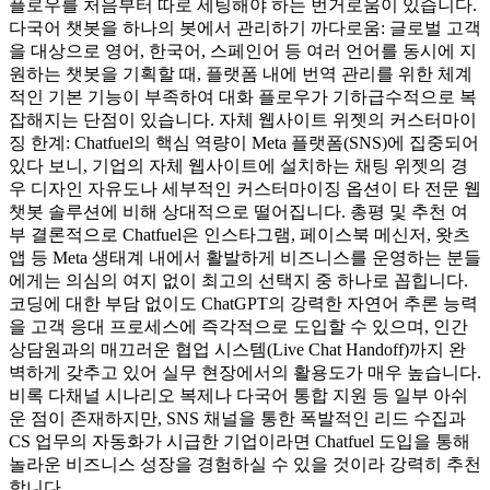
플로우를 처음부터 따로 세팅해야 하는 번거로움이 있습니다.
다국어 챗봇을 하나의 봇에서 관리하기 까다로움: 글로벌 고객
을 대상으로 영어, 한국어, 스페인어 등 여러 언어를 동시에 지
원하는 챗봇을 기획할 때, 플랫폼 내에 번역 관리를 위한 체계
적인 기본 기능이 부족하여 대화 플로우가 기하급수적으로 복
잡해지는 단점이 있습니다. 자체 웹사이트 위젯의 커스터마이
징 한계: Chatfuel의 핵심 역량이 Meta 플랫폼(SNS)에 집중되어
있다 보니, 기업의 자체 웹사이트에 설치하는 채팅 위젯의 경
우 디자인 자유도나 세부적인 커스터마이징 옵션이 타 전문 웹
챗봇 솔루션에 비해 상대적으로 떨어집니다. 총평 및 추천 여
부 결론적으로 Chatfuel은 인스타그램, 페이스북 메신저, 왓츠
앱 등 Meta 생태계 내에서 활발하게 비즈니스를 운영하는 분들
에게는 의심의 여지 없이 최고의 선택지 중 하나로 꼽힙니다.
코딩에 대한 부담 없이도 ChatGPT의 강력한 자연어 추론 능력
을 고객 응대 프로세스에 즉각적으로 도입할 수 있으며, 인간
상담원과의 매끄러운 협업 시스템(Live Chat Handoff)까지 완
벽하게 갖추고 있어 실무 현장에서의 활용도가 매우 높습니다.
비록 다채널 시나리오 복제나 다국어 통합 지원 등 일부 아쉬
운 점이 존재하지만, SNS 채널을 통한 폭발적인 리드 수집과
CS 업무의 자동화가 시급한 기업이라면 Chatfuel 도입을 통해
놀라운 비즈니스 성장을 경험하실 수 있을 것이라 강력히 추천
합니다.