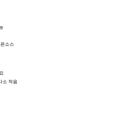
능
오픈소스
필요
 다소 적음