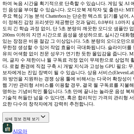
하여 녹음 시간을 획기적으로 단축할 수 있습니다. 게임 및 AI 에이전
인 음성을 부여할 수 있습니다. 오디오북 제작자 및 출판사: M
주요 핵심 기능 분석 Chatterbox는 단순한 텍스트 읽기를 넘
이 정해진 감정 프리셋만 제공했던 것과 달리, 0.0부터 1.0까지 
도의 긴 학습 과정 없이, 단 5초 분량의 깨끗한 오디오 샘플
200ms 이하의 지연 시간으로 음성을 생성하므로, 실시간 대화형 
있는 장점은 비용 절감 그 이상입니다. 5초 분량의 오디오만으
무한정 생성할 수 있어 작업 효율이 극대화됩니다. 슬라이더를 통한
유의 어색함 없이 전문 성우가 연기한 듯한 몰입감을 줍니다. MIT
며, 글자 수 제한이나 월 구독료 걱정 없이 무제한으로 상업적 활
다. 로컬 환경에 직접 구축 시 개발 지식과 고성능 GPU 필요: 
보자에게는 진입 장벽이 될 수 있습니다. 상용 서비스(ElevenL
와 방언을 지원하는 경쟁 상용 툴에 비해서는 다국어 확장성이 약간
웹 기반 관리형 서비스를 이용할 경우, 결국 월 구독료를 지불해야 
명하는 기념비적인 툴입니다. 5초 만에 끝나는 놀라운 음성 복
기술적 허들만 넘을 수 있다면, 혹은 합리적인 가격의 관리형 
요한 다수의 창작자에게 강력히 추천합니다.
상세 정보 전체 보기
AI모아