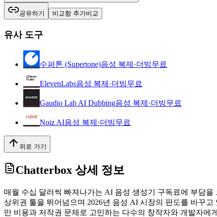
공유하기
비교함 추가
비교
유사 도구
수퍼톤 (Supertone)
음성 복제·더빙
무료
ElevenLabs
음성 복제·더빙
무료
Gaudio Lab AI Dubbing
음성 복제·더빙
무료
Noiz AI
음성 복제·더빙
무료
위로 가기
Chatterbox
상세 정보
매월 수십 달러씩 빠져나가는 AI 음성 생성기 구독료에 부담을
상위권 툴을 뛰어넘으며 2026년 음성 AI 시장의 판도를 바꾸고 있는
만 비용과 저작권 문제로 고민하는 다수의 창작자와 개발자에게 