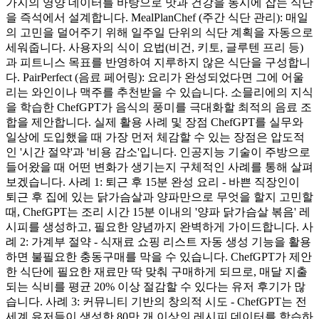
가지의 영양 데이터를 바탕으로 맛과 건강을 동시에 잡는 식단
을 즉석에서 설계합니다. MealPlanChef (주간 식단 관리): 매일
의 고민을 덜어주기 위해 일주일 단위의 식단 계획을 자동으로
세워줍니다. 사용자의 식이 요법(비건, 키토, 글루텐 프리 등)
과 피트니스 목표를 반영하여 지루하지 않은 식단을 구성합니
다. PairPerfect (음료 페어링): 요리가 완성되었다면 그에 어울
리는 와인이나 맥주를 추천받을 수 있습니다. 소믈리에의 지식
을 학습한 ChefGPT가 음식의 풍미를 극대화할 최적의 음료 조
합을 제안합니다. 실제 활용 사례 및 장점 ChefGPT를 실무와
일상에 도입했을 때 가장 먼저 체감할 수 있는 장점은 압도적
인 '시간 절약'과 '비용 감소'입니다. 인공지능 기술이 주방으로
들어왔을 때 어떤 변화가 생기는지 구체적인 사례를 통해 살펴
보겠습니다. 사례 1: 퇴근 후 15분 완성 요리 - 바쁜 직장인이
퇴근 후 집에 있는 닭가슴살과 양파만으로 무엇을 할지 고민할
때, ChefGPT는 조리 시간 15분 이내의 '양파 닭가슴살 볶음' 레
시피를 생성하고, 필요한 양념까지 완벽하게 가이드합니다. 사
례 2: 가계부 절약 - 식재료 쇼핑 리스트 자동 생성 기능을 활용
하면 불필요한 충동구매를 막을 수 있습니다. ChefGPT가 제안
한 식단에 필요한 재료만 딱 맞춰 구매하게 되므로, 매달 지출
되는 식비를 평균 20% 이상 절감할 수 있다는 유저 후기가 많
습니다. 사례 3: 커뮤니티 기반의 창의적 시도 - ChefGPT는 전
세계 유저들이 생성한 80만 개 이상의 레시피 데이터를 학습하