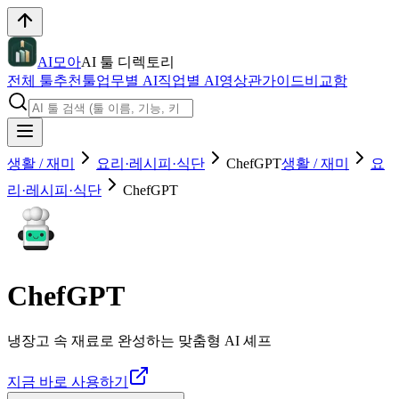
AI모아
AI 툴 디렉토리
전체 툴
추천툴
업무별 AI
직업별 AI
영상관
가이드
비교함
생활 / 재미
요리·레시피·식단
ChefGPT
생활 / 재미
요
리·레시피·식단
ChefGPT
ChefGPT
냉장고 속 재료로 완성하는 맞춤형 AI 셰프
지금 바로 사용하기