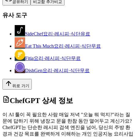
공유하기
비교함 추가
비교
유사 도구
SideChef
요리·레시피·식단
유료
Eat This Much
요리·레시피·식단
무료
Fitia
요리·레시피·식단
무료
DishGen
요리·레시피·식단
무료
위로 가기
ChefGPT
상세 정보
이 AI 툴이 꼭 필요한 사람 매일 저녁 "오늘 뭐 먹지?"라는 질
문에 답하기 위해 냉장고 문을 한참 동안 열어두고 계신가요?
ChefGPT는 단순한 레시피 검색 엔진을 넘어, 당신의 주방 환
경과 건강 목표를 완벽하게 이해하는 개인 인공지능 요리사입