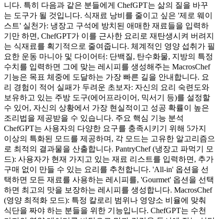
니다. 특히 다음과 같은 분들에게 ChefGPT는 삶의 질을 바꾸
는 도구가 될 것입니다. 식재료 낭비를 줄이고 싶은 '제로 웨이
스트' 실천가: 냉장고 구석에 방치된 애매한 재료들을 입력하
기만 하면, ChefGPT가 이를 근사한 요리로 재탄생시켜 버려지
는 식재료를 획기적으로 줄여줍니다. 체계적인 영양 섭취가 필
요한 운동 마니아 및 다이어터: 단백질, 탄수화물, 지방의 특정
수치를 입력하면 그에 맞는 레시피를 생성해주는 MacrosChef
기능은 목표 체중에 도달하는 가장 빠른 길을 안내합니다. 요
리 경험이 적어 실패가 두려운 초보자: 자신의 요리 숙련도와
보유하고 있는 주방 도구(에어프라이어, 믹서기 등)를 설정할
수 있어, 자신의 상황에서 가장 현실적이고 성공 확률이 높은
조리법을 제공받을 수 있습니다. 주요 핵심 기능 분석
ChefGPT는 사용자의 다양한 요구를 충족시키기 위해 5가지
이상의 특화된 모드를 제공하며, 각 모드는 고유한 알고리즘으
로 최적의 결과물을 산출합니다. PantryChef (냉장고 파먹기 모
드): 사용자가 현재 가지고 있는 재료 리스트를 입력하면, 추가
구매 없이 만들 수 있는 요리를 추천합니다. 'All-in' 옵션을 선
택하면 모든 재료를 사용하는 레시피를, 'Gourmet' 옵션을 선택
하면 최고의 맛을 보장하는 레시피를 생성합니다. MacrosChef
(영양 최적화 모드): 특정 칼로리 범위나 영양소 비율에 맞춰
식단을 짜야 하는 분들을 위한 기능입니다. ChefGPT는 수천