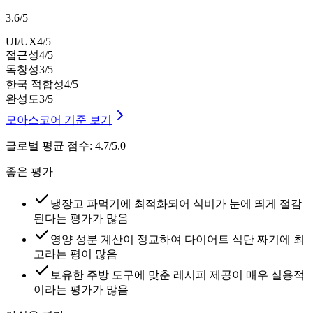
3.6
/
5
UI/UX
4
/5
접근성
4
/5
독창성
3
/5
한국 적합성
4
/5
완성도
3
/5
모아스코어 기준 보기
글로벌 평균 점수
:
4.7/5.0
좋은 평가
냉장고 파먹기에 최적화되어 식비가 눈에 띄게 절감
된다는 평가가 많음
영양 성분 계산이 정교하여 다이어트 식단 짜기에 최
고라는 평이 많음
보유한 주방 도구에 맞춘 레시피 제공이 매우 실용적
이라는 평가가 많음