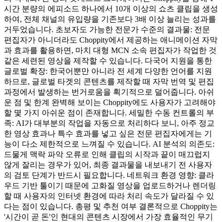
시간 분량의 에피소드 하나에서 10개 이상의 쇼츠 클립을 생성
하여, 전체 채널의 유입량을 기존보다 3배 이상 늘리는 성과를
거두었습니다. 초보자도 가능한 전문가 수준의 결과물: 전문
편집자가 아니더라도 Choppity에서 제공하는 애니메이션 자막
과 효과를 활용하면, 마치 대형 MCN 소속 편집자가 작업한 것
같은 세련된 영상을 제작할 수 있습니다. 다국어 지원을 통한
글로벌 확장: 한국어뿐만 아니라 전 세계 다양한 언어를 지원
하므로, 글로벌 타겟의 콘텐츠를 제작할 때 자막 번역 및 편집
과정에서 발생하는 번거로움을 획기적으로 덜어줍니다. 아쉬
운 점 및 한계 완벽해 보이는 Choppity에도 사용자가 고려해야
할 몇 가지 아쉬운 점이 존재합니다. 세밀한 수동 컨트롤의 부
족: AI가 대부분의 작업을 자동으로 처리하다 보니, 아주 정교
한 영상 효과나 특수 효과를 넣고 싶은 전문 편집자에게는 기
능이 다소 제한적으로 느껴질 수 있습니다. AI 분석의 의존도:
드물게 맥락 파악 오류로 인해 클립의 시작과 끝이 매끄럽지
않게 잘리는 경우가 있어, 최종 결과물을 내보내기 전 사용자
의 검토 단계가 반드시 필요합니다. 네트워크 환경 영향: 클라
우드 기반 툴이기 때문에 고화질 영상을 업로드하거나 렌더링
할 때 사용자의 인터넷 환경에 따라 처리 속도가 달라질 수 있
다는 점이 있습니다. 총평 및 추천 여부 결론적으로 Choppity는
'시간이 곧 돈'인 현대의 콘텐츠 시장에서 가장 효율적인 무기