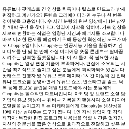
유튜브나 팟캐스트 긴 영상을 틱톡이나 릴스로 만드느라 밤새
편집하고 계신가요? 콘텐츠 크리에이터라면 누구나 한 번쯤
겪어봤을 고충입니다. 수 시간 분량의 원본 영상에서 1분 남짓
한 '대박 구간'을 찾아내고, 일일이 자막을 입히며, 가로 영상을
세로로 변환하는 작업은 엄청난 시간과 에너지를 소모합니다.
바로 이러한 문제를 해결하기 위해 등장한 혁신적인 도구가 바
로 Choppity입니다. Choppity는 인공지능 기술을 활용하여 긴
비디오를 단 몇 분 만에 소셜 미디어용 숏폼 콘텐츠로 탈바꿈
시켜주는 강력한 플랫폼입니다. 이 AI 툴이 꼭 필요한 사람
Choppity는 영상 편집 기술이 부족하거나, 편집에 소요되는 시
간을 획기적으로 줄이고 싶은 분들에게 최적화되어 있습니다.
팟캐스트 진행자 및 유튜브 크리에이터: 1시간 이상의 긴 인터
뷰나 토크쇼를 운영하면서 유튜브 쇼츠, 인스타그램 릴스, 틱
톡 등에 홍보용 클립을 매일 업로드해야 하는 분들에게
Choppity는 필수적인 파트너입니다. 마케팅 및 브랜드 소셜 팀:
기업의 홍보 영상이나 웨비나 기록을 재활용하여 소셜 미디어
도달률을 높이고자 하는 마케터들에게 Choppity는 생산성을
10배 이상 높여주는 도구가 됩니다. 1인 지식 창업자 및 강의
제작자: 복잡한 편집 프로그램 사용법을 익힐 시간은 없지만,
자신의 전문성을 짧은 영상으로 효과적으로 전달하고 싶은 분