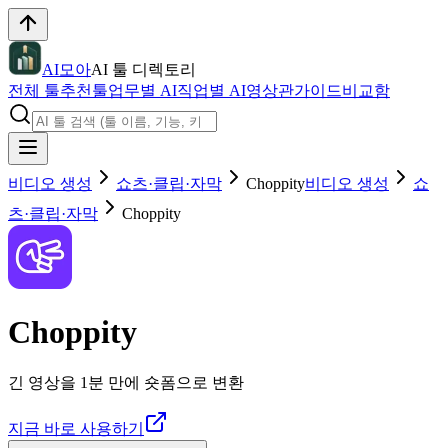
AI모아
AI 툴 디렉토리
전체 툴
추천툴
업무별 AI
직업별 AI
영상관
가이드
비교함
비디오 생성
쇼츠·클립·자막
Choppity
비디오 생성
쇼
츠·클립·자막
Choppity
Choppity
긴 영상을 1분 만에 숏폼으로 변환
지금 바로 사용하기