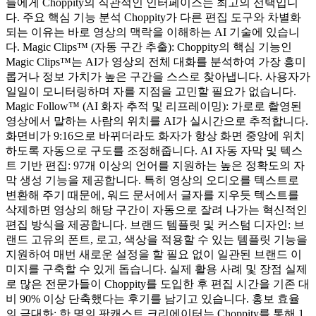
들에게 Choppity의 직관적인 인터페이스는 최고의 선택입니
다. 주요 핵심 기능 분석 Choppity가 다른 편집 도구와 차별화
되는 이유는 바로 영상의 맥락을 이해하는 AI 기술에 있습니
다. Magic Clips™ (자동 구간 추출): Choppity의 핵심 기능인
Magic Clips™는 AI가 영상의 전체 대화를 분석하여 가장 흥미
롭거나 정보 가치가 높은 구간을 스스로 찾아냅니다. 사용자가
일일이 모니터링하며 자를 지점을 고민할 필요가 없습니다.
Magic Follow™ (AI 화자 추적 및 리프레이밍): 가로로 촬영된
영상에서 말하는 사람의 위치를 AI가 실시간으로 추적합니다.
화면비가 9:16으로 바뀌더라도 화자가 항상 화면 중앙에 위치
하도록 자동으로 구도를 조정해줍니다. AI 자동 자막 및 텍스
트 기반 편집: 97개 이상의 언어를 지원하는 높은 정확도의 자
막 생성 기능을 제공합니다. 특히 영상의 오디오를 텍스트로
변환해 주기 때문에, 워드 문서에서 글자를 지우듯 텍스트를
삭제하면 영상의 해당 구간이 자동으로 잘려 나가는 혁신적인
편집 방식을 제공합니다. 브랜드 템플릿 및 커스텀 디자인: 브
랜드 고유의 폰트, 로고, 색상을 적용할 수 있는 템플릿 기능을
지원하여 매번 새로운 설정을 할 필요 없이 일관된 브랜드 이
미지를 구축할 수 있게 돕습니다. 실제 활용 사례 및 장점 실제
로 많은 전문가들이 Choppity를 도입한 후 편집 시간을 기존 대
비 90% 이상 단축했다는 후기를 남기고 있습니다. 홍보 효율
의 극대화: 한 명의 팟캐스트 크리에이터는 Choppity를 통해 1