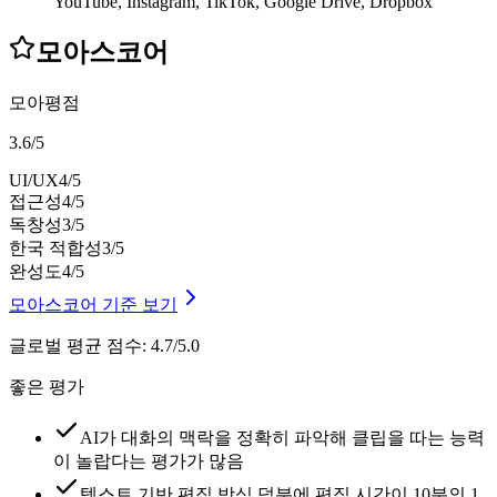
YouTube, Instagram, TikTok, Google Drive, Dropbox
모아스코어
모아평점
3.6
/
5
UI/UX
4
/5
접근성
4
/5
독창성
3
/5
한국 적합성
3
/5
완성도
4
/5
모아스코어 기준 보기
글로벌 평균 점수
:
4.7/5.0
좋은 평가
AI가 대화의 맥락을 정확히 파악해 클립을 따는 능력
이 놀랍다는 평가가 많음
텍스트 기반 편집 방식 덕분에 편집 시간이 10분의 1