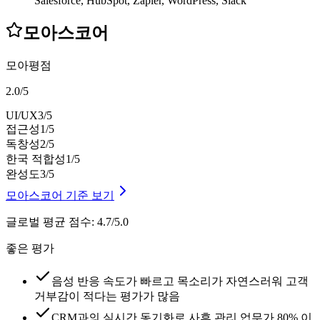
Salesforce, HubSpot, Zapier, WordPress, Slack
모아스코어
모아평점
2.0
/
5
UI/UX
3
/5
접근성
1
/5
독창성
2
/5
한국 적합성
1
/5
완성도
3
/5
모아스코어 기준 보기
글로벌 평균 점수
:
4.7/5.0
좋은 평가
음성 반응 속도가 빠르고 목소리가 자연스러워 고객
거부감이 적다는 평가가 많음
CRM과의 실시간 동기화로 사후 관리 업무가 80% 이