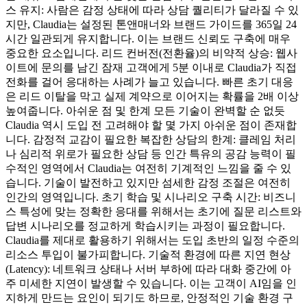
스 유지: 사람은 감정 상태에 따라 상담 퀄리티가 달라질 수 있
지만, Claudia는 설정된 톤앤매너와 브랜드 가이드를 365일 24
시간 일관되게 유지합니다. 이는 브랜드 신뢰도 구축에 매우
중요한 요소입니다. 리드 컨버전(전환율)의 비약적 상승: 웹사
이트에 문의를 남긴 잠재 고객에게 5분 이내로 Claudia가 직접
전화를 걸어 응대하는 사례가 늘고 있습니다. 빠른 초기 대응
은 리드 이탈을 막고 실제 계약으로 이어지는 확률을 2배 이상
높여줍니다. 아쉬운 점 및 한계 모든 기술이 완벽할 순 없듯
Claudia 역시 도입 전 고려해야 할 몇 가지 아쉬운 점이 존재합
니다. 감정적 교감이 필요한 복잡한 상담의 한계: 클레임 처리
나 심리적 위로가 필요한 상담 등 인간 특유의 공감 능력이 필
수적인 영역에서 Claudia는 여전히 기계적인 느낌을 줄 수 있
습니다. 기술이 발전하고 있지만 섬세한 감정 조절은 여전히
인간의 영역입니다. 초기 학습 및 시나리오 구축 시간: 비즈니
스 특성에 맞는 정확한 응대를 위해서는 초기에 질문 리스트와
답변 시나리오를 정교하게 학습시키는 과정이 필요합니다.
Claudia를 제대로 활용하기 위해서는 도입 초반의 일정 수준의
리소스 투입이 불가피합니다. 기술적 환경에 따른 지연 현상
(Latency): 네트워크 상태나 서버 부하에 따라 대화 중간에 아
주 미세한 지연이 발생할 수 있습니다. 이는 고객이 AI임을 인
지하게 만드는 요인이 되기도 하므로, 안정적인 기술 환경 구