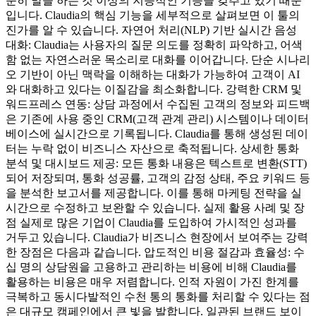
순히 말을 하는 것 이상의 지능적인 기능을 갖추고 있기 때문
입니다. Claudia의 핵심 기능을 세부적으로 살펴보면 이 툴의
진가를 알 수 있습니다. 자연어 처리(NLP) 기반 실시간 음성
대화: Claudia는 사용자의 질문 의도를 정확히 파악하고, 어색
함 없는 자연스러운 목소리로 대화를 이어갑니다. 단순 시나리
오 기반이 아닌 맥락을 이해하는 대화가 가능하여 고객이 AI
와 대화하고 있다는 이질감을 최소화합니다. 강력한 CRM 및
워드프레스 연동: 상담 과정에서 수집된 고객의 정보와 피드백
은 기존에 사용 중인 CRM(고객 관계 관리) 시스템이나 데이터
베이스에 실시간으로 기록됩니다. Claudia를 통해 생성된 데이
터는 누락 없이 비즈니스 자산으로 축적됩니다. 상세한 통화
분석 및 대시보드 제공: 모든 통화 내용은 텍스트로 변환(STT)
되어 저장되며, 통화 성공률, 고객의 감정 상태, 주요 키워드 등
을 분석한 보고서를 제공합니다. 이를 통해 마케팅 전략을 실
시간으로 수정하고 보완할 수 있습니다. 실제 활용 사례 및 장
점 실제로 많은 기업이 Claudia를 도입하여 가시적인 성과를
거두고 있습니다. Claudia가 비즈니스 현장에서 보여주는 강력
한 장점은 다음과 같습니다. 압도적인 비용 절감과 효율성: 수
십 명의 상담원을 고용하고 관리하는 비용에 비해 Claudia를
활용하는 비용은 매우 저렴합니다. 인적 자원이 가진 한계를
극복하고 동시다발적인 수천 통의 통화를 처리할 수 있다는 점
은 대규모 캠페인에서 큰 빛을 발합니다. 일관된 브랜드 보이