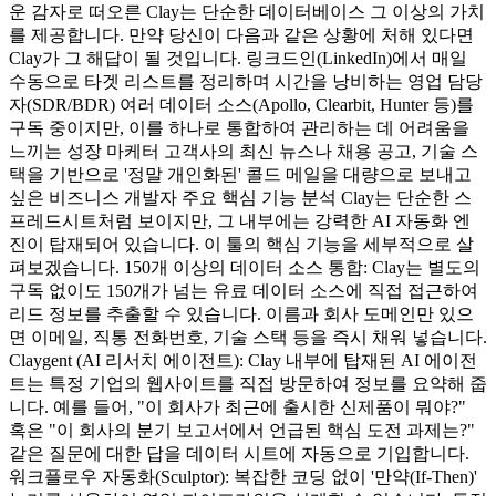
운 감자로 떠오른 Clay는 단순한 데이터베이스 그 이상의 가치
를 제공합니다. 만약 당신이 다음과 같은 상황에 처해 있다면
Clay가 그 해답이 될 것입니다. 링크드인(LinkedIn)에서 매일
수동으로 타겟 리스트를 정리하며 시간을 낭비하는 영업 담당
자(SDR/BDR) 여러 데이터 소스(Apollo, Clearbit, Hunter 등)를
구독 중이지만, 이를 하나로 통합하여 관리하는 데 어려움을
느끼는 성장 마케터 고객사의 최신 뉴스나 채용 공고, 기술 스
택을 기반으로 '정말 개인화된' 콜드 메일을 대량으로 보내고
싶은 비즈니스 개발자 주요 핵심 기능 분석 Clay는 단순한 스
프레드시트처럼 보이지만, 그 내부에는 강력한 AI 자동화 엔
진이 탑재되어 있습니다. 이 툴의 핵심 기능을 세부적으로 살
펴보겠습니다. 150개 이상의 데이터 소스 통합: Clay는 별도의
구독 없이도 150개가 넘는 유료 데이터 소스에 직접 접근하여
리드 정보를 추출할 수 있습니다. 이름과 회사 도메인만 있으
면 이메일, 직통 전화번호, 기술 스택 등을 즉시 채워 넣습니다.
Claygent (AI 리서치 에이전트): Clay 내부에 탑재된 AI 에이전
트는 특정 기업의 웹사이트를 직접 방문하여 정보를 요약해 줍
니다. 예를 들어, "이 회사가 최근에 출시한 신제품이 뭐야?"
혹은 "이 회사의 분기 보고서에서 언급된 핵심 도전 과제는?"
같은 질문에 대한 답을 데이터 시트에 자동으로 기입합니다.
워크플로우 자동화(Sculptor): 복잡한 코딩 없이 '만약(If-Then)'