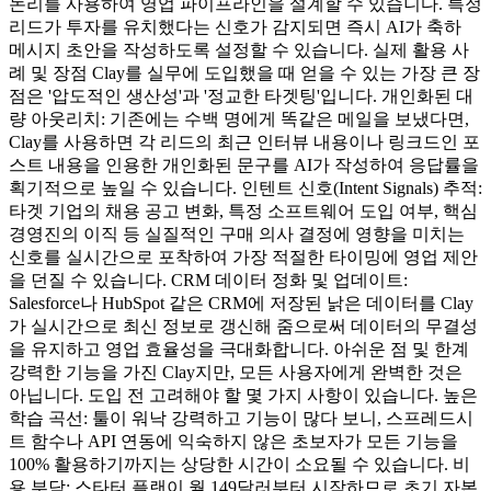
논리를 사용하여 영업 파이프라인을 설계할 수 있습니다. 특정
리드가 투자를 유치했다는 신호가 감지되면 즉시 AI가 축하
메시지 초안을 작성하도록 설정할 수 있습니다. 실제 활용 사
례 및 장점 Clay를 실무에 도입했을 때 얻을 수 있는 가장 큰 장
점은 '압도적인 생산성'과 '정교한 타겟팅'입니다. 개인화된 대
량 아웃리치: 기존에는 수백 명에게 똑같은 메일을 보냈다면,
Clay를 사용하면 각 리드의 최근 인터뷰 내용이나 링크드인 포
스트 내용을 인용한 개인화된 문구를 AI가 작성하여 응답률을
획기적으로 높일 수 있습니다. 인텐트 신호(Intent Signals) 추적:
타겟 기업의 채용 공고 변화, 특정 소프트웨어 도입 여부, 핵심
경영진의 이직 등 실질적인 구매 의사 결정에 영향을 미치는
신호를 실시간으로 포착하여 가장 적절한 타이밍에 영업 제안
을 던질 수 있습니다. CRM 데이터 정화 및 업데이트:
Salesforce나 HubSpot 같은 CRM에 저장된 낡은 데이터를 Clay
가 실시간으로 최신 정보로 갱신해 줌으로써 데이터의 무결성
을 유지하고 영업 효율성을 극대화합니다. 아쉬운 점 및 한계
강력한 기능을 가진 Clay지만, 모든 사용자에게 완벽한 것은
아닙니다. 도입 전 고려해야 할 몇 가지 사항이 있습니다. 높은
학습 곡선: 툴이 워낙 강력하고 기능이 많다 보니, 스프레드시
트 함수나 API 연동에 익숙하지 않은 초보자가 모든 기능을
100% 활용하기까지는 상당한 시간이 소요될 수 있습니다. 비
용 부담: 스타터 플랜이 월 149달러부터 시작하므로 초기 자본