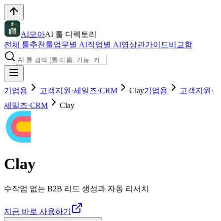
AI모아
AI 툴 디렉토리
전체 툴
추천툴
업무별 AI
직업별 AI
영상관
가이드
비교함
기업용
고객지원·세일즈·CRM
Clay
기업용
고객지원·
세일즈·CRM
Clay
Clay
수작업 없는 B2B 리드 생성과 자동 리서치
지금 바로 사용하기