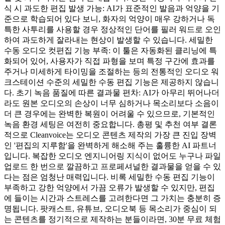
식 시 과도한 편집 발생 가능: AI가 표준적인 발음과 억양을 기
준으로 학습되어 있다 보니, 화자의 억양이 매우 강하거나 독
특한 사투리를 사용할 경우 정상적인 단어를 필러 워드로 오인
하여 과도하게 잘라내는 현상이 발생할 수 있습니다. 세밀한
수동 오디오 컷편집 기능 부족: 이 툴은 자동화된 클리닝에 특
화되어 있어, 사용자가 직접 파형을 보며 특정 구간에 효과를
주거나 미세하게 타이밍을 조절하는 등의 전통적인 오디오 워
크스테이션 수준의 세밀한 수동 편집 기능은 제공하지 않습니
다. 초기 녹음 품질에 따른 결과물 편차: AI가 아무리 뛰어나더
라도 원본 오디오의 손상이 너무 심하거나 목소리보다 소음이
더 큰 경우에는 완벽한 복원이 어려울 수 있으므로, 기본적인
녹음 환경 세팅은 여전히 중요합니다. 총평 및 추천 여부 결론
적으로 Cleanvoice는 오디오 콘텐츠 제작의 가장 큰 진입 장벽
인 '편집의 지루함'을 완벽하게 해소해 주는 훌륭한 AI 파트너
입니다. 복잡한 오디오 엔지니어링 지식이 없어도 누구나 파일
업로드 한 번으로 깔끔하고 프로페셔널한 결과물을 얻을 수 있
다는 점은 엄청난 매력입니다. 비록 세밀한 수동 편집 기능이
부족하고 강한 억양에서 가끔 오류가 발생할 수 있지만, 편집
에 들이는 시간과 스트레스를 고려한다면 그 가치는 충분히 증
명됩니다. 팟캐스트, 유튜브, 오디오북 등 목소리가 중심이 되
는 콘텐츠를 정기적으로 제작하는 분들이라면, 30분 무료 체험