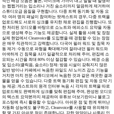
적인 배경 소음은 물론, 마이크에 가까이 대고 말할 때 발생하
는 쩝쩝거리는 입소리나 거친 숨소리까지 말끔하게 제거하여
스튜디오급 음질을 구현합니다. 다중 트랙 동기화 및 자동 요
약: 여러 명의 패널이 참여하는 팟캐스트의 경우, 다중 트랙을
업로드해도 서로의 싱크를 유지한 채로 편집을 진행합니다. 또
한 처리된 오디오를 바탕으로 쇼노트와 에피소드 요약을 자동
으로 생성해 주는 기능도 제공합니다. 실제 활용 사례 및 장점
실제 현업에서 Cleanvoice를 도입했을 때 경험할 수 있는 장점
은 매우 직관적이고 강력합니다. 다국어 필러 워드 및 침묵 자
동 제거: 수동으로 파형을 확대해가며 잘라내던 필러 워드와
어색하게 긴 침묵을 AI가 일괄적으로 처리해 주어, 편집에 소
요되는 시간을 최대 80% 이상 절감할 수 있습니다. 배경 소음
및 입소리(클릭음, 숨소리) 정제: 방음 시설이 갖춰지지 않은
일반 방이나 카페에서 녹음한 파일도 AI 노이즈 감소 기능을
거치면 마치 전문 스튜디오에서 녹음한 것과 같은 깨끗한 결과
물을 얻을 수 있습니다. 다중 트랙 동기화 편집 및 자동 요약 기
능 제공: 게스트와의 원격 인터뷰 녹음 시 각자의 트랙을 따로
업로드해도 완벽하게 싱크를 맞춰 편집해 주며, 완성된 오디오
의 텍스트 요약본까지 제공하여 유튜브 더보기란이나 블로그
포스팅에 즉시 활용할 수 있습니다. 아쉬운 점 및 한계 뛰어난
자동화 성능에도 불구하고, Cleanvoice를 사용할 때 유의해야
할 몇 가지 아쉬운 점이 존재합니다. 강한 억양이나 사투리 인