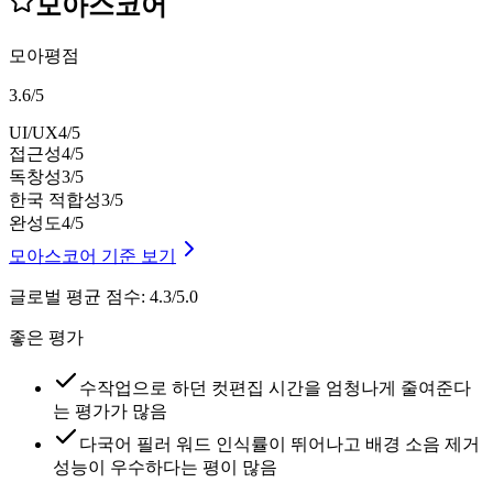
모아스코어
모아평점
3.6
/
5
UI/UX
4
/5
접근성
4
/5
독창성
3
/5
한국 적합성
3
/5
완성도
4
/5
모아스코어 기준 보기
글로벌 평균 점수
:
4.3/5.0
좋은 평가
수작업으로 하던 컷편집 시간을 엄청나게 줄여준다
는 평가가 많음
다국어 필러 워드 인식률이 뛰어나고 배경 소음 제거
성능이 우수하다는 평이 많음