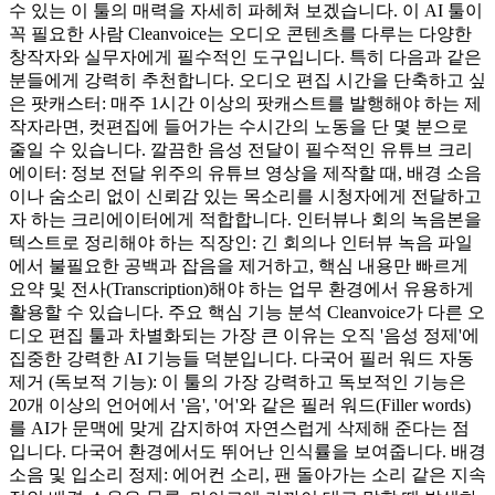
수 있는 이 툴의 매력을 자세히 파헤쳐 보겠습니다. 이 AI 툴이
꼭 필요한 사람 Cleanvoice는 오디오 콘텐츠를 다루는 다양한
창작자와 실무자에게 필수적인 도구입니다. 특히 다음과 같은
분들에게 강력히 추천합니다. 오디오 편집 시간을 단축하고 싶
은 팟캐스터: 매주 1시간 이상의 팟캐스트를 발행해야 하는 제
작자라면, 컷편집에 들어가는 수시간의 노동을 단 몇 분으로
줄일 수 있습니다. 깔끔한 음성 전달이 필수적인 유튜브 크리
에이터: 정보 전달 위주의 유튜브 영상을 제작할 때, 배경 소음
이나 숨소리 없이 신뢰감 있는 목소리를 시청자에게 전달하고
자 하는 크리에이터에게 적합합니다. 인터뷰나 회의 녹음본을
텍스트로 정리해야 하는 직장인: 긴 회의나 인터뷰 녹음 파일
에서 불필요한 공백과 잡음을 제거하고, 핵심 내용만 빠르게
요약 및 전사(Transcription)해야 하는 업무 환경에서 유용하게
활용할 수 있습니다. 주요 핵심 기능 분석 Cleanvoice가 다른 오
디오 편집 툴과 차별화되는 가장 큰 이유는 오직 '음성 정제'에
집중한 강력한 AI 기능들 덕분입니다. 다국어 필러 워드 자동
제거 (독보적 기능): 이 툴의 가장 강력하고 독보적인 기능은
20개 이상의 언어에서 '음', '어'와 같은 필러 워드(Filler words)
를 AI가 문맥에 맞게 감지하여 자연스럽게 삭제해 준다는 점
입니다. 다국어 환경에서도 뛰어난 인식률을 보여줍니다. 배경
소음 및 입소리 정제: 에어컨 소리, 팬 돌아가는 소리 같은 지속