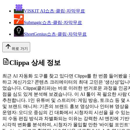
VISKIT AI
쇼츠·클립·자막
무료
Submagic
쇼츠·클립·자막
무료
ShortGenius
쇼츠·클립·자막
무료
위로 가기
Clippa
상세 정보
최근 AI 자동화 도구를 찾고 있다면 Clippa를 한 번쯤 들어봤
하고 계신가요? 콘텐츠 크리에이터의 최대 고민은 '생산성'입니다
었습니다. Clippa(클리파)는 바로 이러한 번거로운 과정을 인
점을 심도 있게 분석해 보겠습니다. 이 AI 툴이 꼭 필요한 사람
추천합니다. 1인 유튜버 및 스트리머: 게임 방송, 토크쇼 등 
및 브랜드 매니저: 기존의 브랜드 홍보 영상이나 인터뷰 영상을
운영자: 오디오 중심의 긴 대화에서 시청자의 시선을 끌 수 있는
의 수동 편집 방식과 차별화되는 이유는 강력한 AI 엔진에 기반한
시각적 변화를 분석하여, 시청자가 몰입할 만한 '바이럴 포인트'