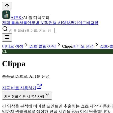
AI모아
AI 툴 디렉토리
전체 툴
추천툴
업무별 AI
직업별 AI
영상관
가이드
비교함
비디오 생성
쇼츠·클립·자막
Clippa
비디오 생성
쇼츠·
CL
Clippa
롱폼을 쇼츠로, AI 1분 완성
지금 바로 사용하기
외부 링크 이용 시 유의사항
긴 영상을 분석해 바이럴 포인트만 추출하는 쇼츠 제작 자동화 
막까지 원클릭으로 생성해 편집 시간을 90% 이상 단축합니다.