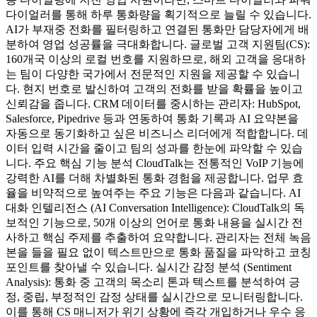
다이얼러를 통해 하루 통화량을 획기적으로 늘릴 수 있습니다.
AI가 부재중 전화를 필터링하고 연결된 통화만 담당자에게 배
분하여 영업 성공률을 극대화합니다. 글로벌 고객 지원팀(CS):
160개국 이상의 로컬 번호를 지원하므로, 해외 고객을 응대하
는 팀이 다양한 국가에서 전문적인 지원을 제공할 수 있습니
다. 현지 번호로 발신하여 고객의 전화를 받을 확률을 높이고
신뢰감을 줍니다. CRM 데이터를 중시하는 관리자: HubSpot,
Salesforce, Pipedrive 등과 연동하여 통화 기록과 AI 요약본을
자동으로 동기화하고 싶은 비즈니스 리더에게 적합합니다. 데
이터 입력 시간을 줄이고 팀의 성과를 한눈에 파악할 수 있습
니다. 주요 핵심 기능 분석 CloudTalk는 전통적인 VoIP 기능에
강력한 AI를 더해 차별화된 통화 경험을 제공합니다. 업무 효
율을 비약적으로 높여주는 주요 기능은 다음과 같습니다. AI
대화 인텔리전스 (AI Conversation Intelligence): CloudTalk의 독
보적인 기능으로, 50개 이상의 언어로 통화 내용을 실시간 전
사하고 핵심 주제를 추출하여 요약합니다. 관리자는 전체 녹음
본을 들을 필요 없이 텍스트만으로 통화 품질을 파악하고 코칭
포인트를 찾아낼 수 있습니다. 실시간 감정 분석 (Sentiment
Analysis): 통화 중 고객의 목소리 톤과 텍스트를 분석하여 긍
정, 중립, 부정적인 감정 상태를 실시간으로 모니터링합니다.
이를 통해 CS 매니저가 위기 상황에 즉각 개입하거나 우수 응