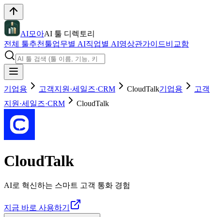
AI모아
AI 툴 디렉토리
전체 툴
추천툴
업무별 AI
직업별 AI
영상관
가이드
비교함
기업용
고객지원·세일즈·CRM
CloudTalk
기업용
고객
지원·세일즈·CRM
CloudTalk
CloudTalk
AI로 혁신하는 스마트 고객 통화 경험
지금 바로 사용하기