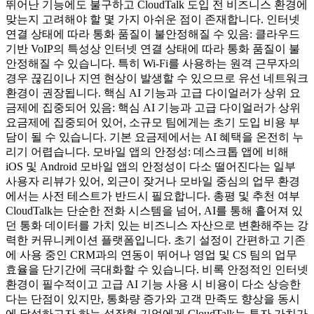
뛰어난 기능에도 불구하고 CloudTalk 도입 전 비즈니스 환경에
맞는지 고려해야 할 몇 가지 아쉬운 점이 존재합니다. 인터넷
연결 상태에 따라 통화 품질이 불안정해질 수 있음: 클라우드
기반 VoIP의 특성상 인터넷 연결 상태에 따라 통화 품질이 불
안정해질 수 있습니다. 특히 Wi-Fi를 사용하는 원격 근무자의
경우 끊김이나 지연 현상이 발생할 수 있으므로 유선 네트워크
환경이 권장됩니다. 핵심 AI 기능과 고급 다이얼러가 상위 요
금제에 집중되어 있음: 핵심 AI 기능과 고급 다이얼러가 상위
요금제에 집중되어 있어, 소규모 팀에게는 초기 도입 비용 부
담이 될 수 있습니다. 기본 요금제에서는 AI 혜택을 온전히 누
리기 어렵습니다. 모바일 앱의 안정성: 데스크톱 앱에 비해
iOS 및 Android 모바일 앱의 안정성이 다소 떨어진다는 일부
사용자 리뷰가 있어, 외근이 잦거나 모바일 중심의 업무 환경
에서는 사전 테스트가 반드시 필요합니다. 총평 및 추천 여부
CloudTalk는 단순한 전화 시스템을 넘어, AI를 통해 흩어져 있
던 통화 데이터를 가치 있는 비즈니스 자산으로 변환해주는 강
력한 커뮤니케이션 플랫폼입니다. 초기 설정이 간편하고 기존
에 사용 중인 CRM과의 연동이 뛰어나 영업 및 CS 팀의 업무
효율을 단기간에 극대화할 수 있습니다. 비록 안정적인 인터넷
환경이 필수적이고 고급 AI 기능 사용 시 비용이 다소 상승한
다는 단점이 있지만, 통화량 증가와 고객 만족도 향상을 동시
에 달성하고자 하는 성장형 기업에게 CloudTalk는 투자 가치가