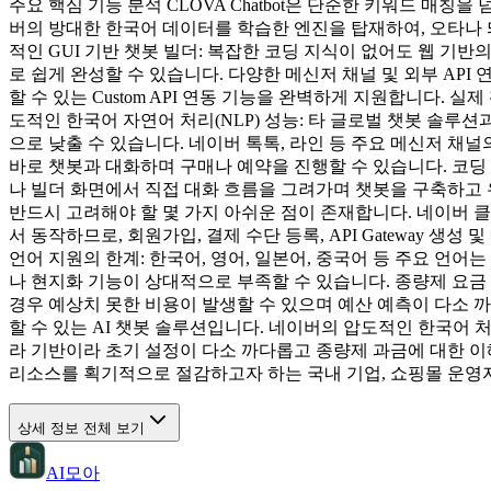
주요 핵심 기능 분석 CLOVA Chatbot은 단순한 키워드 매칭
버의 방대한 한국어 데이터를 학습한 엔진을 탑재하여, 오타나 
적인 GUI 기반 챗봇 빌더: 복잡한 코딩 지식이 없어도 웹 기반
로 쉽게 완성할 수 있습니다. 다양한 메신저 채널 및 외부 API
할 수 있는 Custom API 연동 기능을 완벽하게 지원합니다. 실
도적인 한국어 자연어 처리(NLP) 성능: 타 글로벌 챗봇 솔루
으로 낮출 수 있습니다. 네이버 톡톡, 라인 등 주요 메신저 채널
바로 챗봇과 대화하며 구매나 예약을 진행할 수 있습니다. 코딩
나 빌더 화면에서 직접 대화 흐름을 그려가며 챗봇을 구축하고 유지
반드시 고려해야 할 몇 가지 아쉬운 점이 존재합니다. 네이버 클라우
서 동작하므로, 회원가입, 결제 수단 등록, API Gateway 
언어 지원의 한계: 한국어, 영어, 일본어, 중국어 등 주요 언
나 현지화 기능이 상대적으로 부족할 수 있습니다. 종량제 요금 
경우 예상치 못한 비용이 발생할 수 있으며 예산 예측이 다소 까다
할 수 있는 AI 챗봇 솔루션입니다. 네이버의 압도적인 한국어 
라 기반이라 초기 설정이 다소 까다롭고 종량제 과금에 대한 이해가
리소스를 획기적으로 절감하고자 하는 국내 기업, 쇼핑몰 운영
상세 정보 전체 보기
AI모아