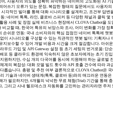
을 넘어, 사용자의 의도를 정확히 파악하는 네이버의 고도화된 AI 기
띄어쓰기 오류가 있는 문장, 복잡한 형태의 질문에서도 사용자의
의 시각적인 빌더를 통해 대화 시나리오를 설계하고, 조건부 답변을 
 연동: 네이버 톡톡, 라인, 클로바 스피커 등 다양한 채널과 클릭
제 활용 사례 및 장점 실제 비즈니스 현장에서 CLOVA Chatbot
션과 비교할 때, 한국어 특유의 뉘앙스와 조사, 어미 변화를 가장
의 손쉬운 연동: 국내 소비자와의 핵심 접점인 네이버 톡톡에 챗봇
 없이 시나리오를 구성할 수 있는 직관적인 챗봇 빌더: 기획자나
보수할 수 있어 개발 비용과 시간을 크게 절감합니다. 아쉬운 점 및
드 가입 및 API Gateway 설정 등 초기 세팅의 번거로움: 단순
생성 및 배포 등 클라우드 환경에 익숙하지 않은 초보자에게는 초기 
어는 지원하지만, 수십 개의 다국어를 동시에 지원해야 하는 글로벌
체계의 복잡성: 대화 모델 빌드 횟수와 API 호출 건수에 따라
롭습니다. 총평 및 추천 여부 결론적으로 CLOVA Chatbot
처리 기술과 네이버 생태계(톡톡, 클로바 등)와의 매끄러운 연동
 필요하지만, 6개월의 넉넉한 무료 체험(Trial) 기간을 통해 
자, 그리고 사내 헬프데스크 자동화를 고민하는 관리자라면 주저 