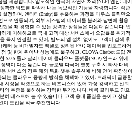
술을 제공합니다. 압도적인 한국어 자연어 처리(NLP) 엔진: 네이
 정확한 의도를 파악해 내는 독보적인 기능을 자랑합니다. 직관
설정하며, 엔티티(Entity)를 추출하는 과정을 마우스 클릭만으
 몇 번으로 연동되며, 외부 시스템의 데이터를 불러와 답변에 활용
을 도입했을 때 경험할 수 있는 강력한 장점들은 다음과 같습니다. 압
 정확하게 이해하므로 국내 고객 대상 서비스에서 오답률을 획기적
을 즉시 연결할 수 있어, 별도의 앱 설치 없이도 고객이 검색 후
 마케터 등 비개발자도 엑셀로 정리된 FAQ 데이터를 업로드하거
 한계 뛰어난 성능에도 불구하고, CLOVA Chatbot 도입 전
한 SaaS 툴과 달리 네이버 클라우드 플랫폼(NCP) 인프라 위에
진입 장벽이 다소 높습니다. 글로벌 다국어 챗봇 구축 시 타사 대비
 전용 서비스의 경우 해외 특화 챗봇 솔루션에 비해 언어 확장성이
 과금되는 클라우드 종량제 방식을 채택하고 있어, 트래픽이 급증할
은 국내 시장을 타겟으로 하는 비즈니스에 있어 가장 강력하고 신뢰
은 타의 추종을 불허하는 강력한 무기입니다. 비록 클라우드 인프
충분히 테스트해 볼 수 있습니다. 고객 응대 품질을 높이고 상담
없이 도입을 적극 추천합니다.