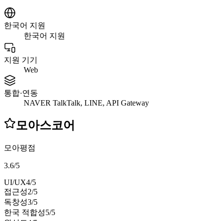
한국어 지원
한국어 지원
지원 기기
Web
통합·연동
NAVER TalkTalk, LINE, API Gateway
모아스코어
모아평점
3.6
/
5
UI/UX
4
/5
접근성
2
/5
독창성
3
/5
한국 적합성
5
/5