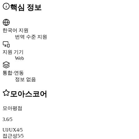
핵심 정보
한국어 지원
번역 수준 지원
지원 기기
Web
통합·연동
정보 없음
모아스코어
모아평점
3.6
/
5
UI/UX
4
/5
접근성
5
/5