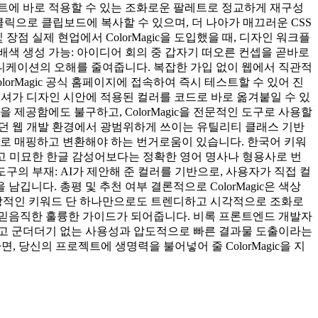
트에 바로 적용할 수 있는 조화로운 팔레트로 정교하게 재구성
 클릭으로 클립보드에 복사할 수 있으며, 더 나아가 매끄러운 CSS
점 실제 현업에서 ColorMagic을 도입했을 때, 디자인 워크플
색 생성 가능: 아이디어 회의 중 갑자기 떠오른 컨셉을 곧바로
니케이션의 오해를 줄여줍니다. 복잡한 가입 없이 웹에서 직관적
rMagic 공식 홈페이지에 접속하여 즉시 테스트할 수 있어 진
리셔가 디자인 시안에 적용된 컬러를 코드로 바로 옮겨붙일 수 있
제공함에도 불구하고, ColorMagic을 전문적인 도구로 사용할
: 모던 웹 개발 환경에서 광범위하게 쓰이는 유틸리티 클래스 기반
이 수동으로 매핑하고 변환해야 하는 번거로움이 있습니다. 한국어 키워
하고 미묘한 한글 감성어보다는 정확한 영어 명사나 형용사로 번
구의 부재: AI가 제안해 준 컬러를 기반으로, 사용자가 직접 컬
깁니다. 총평 및 추천 여부 결론적으로 ColorMagic은 색상
상적인 키워드 단 하나만으로도 트렌디하고 시각적으로 조화로
 믿음직한 훌륭한 가이드가 되어줍니다. 비록 프론트엔드 개발자
이고 군더더기 없는 사용성과 압도적으로 빠른 결과물 도출이라는
 당신의 프로젝트에 생명력을 불어넣어 줄 ColorMagic을 지