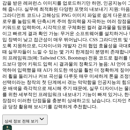
감을 받은 레퍼런스 이미지를 업로드하기만 하면, 인공지능이 
해 줍니다. 실무에 최적화된 다양한 포맷의 내보내기 지원: 마음에
그라디언트 코드나 고해상도 PNG 이미지 파일로 쉽게 다운로드할 
로우를 놀랍도록 단축시켜 주며 창의력을 자극하는 여러 장점을 
키워드로 입력하여, 시각적으로 구체화된 컬러 결과물을 팀원들
이고 빠르게 결과 확인 가능: 무거운 소프트웨어를 설치하거나 복
입 장벽이 낮고 접근성이 매우 뛰어납니다. CSS 그라디언트 
도록 지원하므로, 디자이너와 개발자 간의 협업 효율성을 극대화시
때 실무자들이 느낄 수 있는 몇 가지 한계점이 분명히 존재합니다.
의 프레임워크(예: Tailwind CSS, Bootstrap) 전용
드보다 영어 키워드 입력 시 결과물의 정확도가 높음: AI 언
역하여 입력했을 때 AI가 의도한 색상을 훨씬 더 정확하게 짚어
러 휠을 돌리거나 커브 곡선을 다루듯 매우 미세하게 톤을 조정할 
선택이라는 창작의 첫 단계에서 겪는 막막함을 인공지능의 힘
운 배색을 즉각적으로 제시해 주기 때문에, 실무 디자이너는 
를 위한 세부적인 프레임워크 내보내기 기능이 빠져 있거나, 
장점이 이러한 단점들을 충분히 상쇄하고도 남습니다. 디자인 작업의
금 당장 활용해 보시기를 강력하게 추천합니다.
상세 정보 전체 보기