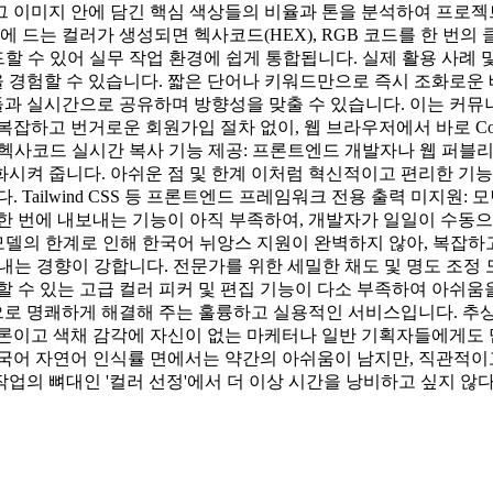
그 이미지 안에 담긴 핵심 색상들의 비율과 톤을 분석하여 프로젝
 드는 컬러가 생성되면 헥사코드(HEX), RGB 코드를 한 번의
수 있어 실무 작업 환경에 쉽게 통합됩니다. 실제 활용 사례 및 장
경험할 수 있습니다. 짧은 단어나 키워드만으로 즉시 조화로운 배
과 실시간으로 공유하며 방향성을 맞출 수 있습니다. 이는 커뮤
잡하고 번거로운 회원가입 절차 없이, 웹 브라우저에서 바로 Colo
및 헥사코드 실시간 복사 기능 제공: 프론트엔드 개발자나 웹 퍼블
켜 줍니다. 아쉬운 점 및 한계 이처럼 혁신적이고 편리한 기능을 
 Tailwind CSS 등 프론트엔드 프레임워크 전용 출력 미지원
 코드로 컬러를 한 번에 내보내는 기능이 아직 부족하여, 개발자가 일일
어 모델의 한계로 인해 한국어 뉘앙스 지원이 완벽하지 않아, 복잡
내는 경향이 강합니다. 전문가를 위한 세밀한 채도 및 명도 조정 도
수 있는 고급 컬러 피커 및 편집 기능이 다소 부족하여 아쉬움을 남
으로 명쾌하게 해결해 주는 훌륭하고 실용적인 서비스입니다. 추
물론이고 색채 감각에 자신이 없는 마케터나 일반 기획자들에게도
한국어 자연어 인식률 면에서는 약간의 아쉬움이 남지만, 직관적
 뼈대인 '컬러 선정'에서 더 이상 시간을 낭비하고 싶지 않다면,