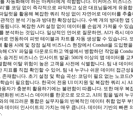
자동화해야 하는 마케터에게 적합합니다. 이커머스 비즈니스 오너: 쇼
고리'를 코딩 없이 즉각적으로 파악하고 싶은 대표님들에게 유용합
 코파일럿을 활용해 복잡한 쿼리 작성 없이 자연어로 데이터를 추출하고
직관적인 분석 기능과 방대한 확장성입니다. 수백 개의 방대한 앱 
됩니다. 복잡한 API 설정 없이 데이터를 손쉽게 가져올 수 있습니다.
터를 분석하는 것입니다. 일상적인 언어로 질문하면, AI가 즉시
로 연동하여 피벗 테이블과 차트를 자동 생성할 수 있습니다. 또한
활용 사례 및 장점 실제 비즈니스 현장에서 Conduit을 도입했
접속해 CSV 파일을 다운로드하고 엑셀에서 병합하던 작업을 Cond
 숨겨진 비즈니스 인사이트 발굴: 500개 이상의 앱 데이터를 
 결합해 이탈 위험이 높은 고객을 사전에 식별합니다. 팀 내 데이
한 지표를 직접 확인할 수 있어, 팀 내 누구나 쉬운 데이터 접근성
도 존재합니다. 초기 설정 및 학습 곡선: 코딩이 필요 없는 노코드(
학습이 필요합니다. 한국어 전용 UI 미지원 및 복잡한 쿼리 시 
내 사용자가 충분히 활용하기에는 불편함이 따릅니다. 또한 매우 복
은 파편화된 비즈니스 데이터를 한곳으로 모으고, AI의 힘을 빌려
와의 매끄러운 통합은 실무자들의 반복적인 데이터 취합 업무 부담을
과 데이터 인사이트의 가치는 매우 큽니다. 데이터 기반의 빠른 
.