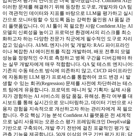
입되면서 평가의 난이도는 더욱 높아졌습니다. Confident AI는
이러한 문제를 해결하기 위해 등장한 도구로, 개발자와 QA 팀
이 객관적인 데이터와 지표를 바탕으로 LLM을 평가하고 실시
간으로 모니터링할 수 있도록 돕는 강력한 올인원 AI 품질 관
리 플랫폼입니다. 이 AI 툴이 꼭 필요한 사람 Confident AI는 AI
모델의 신뢰성을 높이고 프로덕션 환경에서의 리스크를 최소
화하고자 하는 다양한 전문가 직군에게 필수적인 도구로 자리
잡고 있습니다. AI/ML 엔지니어 및 개발자: RAG 파이프라인
이나 복잡한 AI 에이전트를 직접 개발하며, 배포 전후의 모델
성능을 정량적인 수치로 측정하고 병목 구간을 디버깅해야 하
는 실무 개발자에게 매우 적합합니다. QA 및 테스트 엔지니어:
기존의 수동 테스트 방식에 의존하지 않고, CI/CD 파이프라인
에 자동화된 LLM 평가 프로세스를 통합하여 코드 변경 시 발
생할 수 있는 회귀(Regression) 문제를 사전에 차단하려는 테스
트 팀에게 유용합니다. 프로덕트 매니저 및 기획자: 실제 사용
자가 경험하는 AI 서비스의 응답 품질, 유해성, 환각 여부를 대
시보드를 통해 실시간으로 모니터링하고, 데이터 기반으로 사
용자 경험을 지속적으로 개선하고자 하는 관리자에게 꼭 필요
합니다. 주요 핵심 기능 분석 Confident AI 플랫폼은 전 세계적
으로 널리 사용되는 오픈소스 평가 프레임워크인 DeepEval을
기반으로 구축되어, 개발 주기 전반에 걸친 포괄적인 평가 및
관측 기능을 제공합니다. 50개 이상의 연구 기반 평가 지표: 답