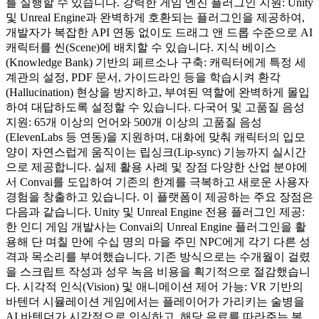
를 실행할 수 있습니다. 강력한 게임 엔진 플러그인 지원: Unity
및 Unreal Engine과 완벽하게 호환되는 플러그인을 제공하여,
개발자가 복잡한 API 연동 없이도 드래그 앤 드롭 수준으로 AI
캐릭터를 씬(Scene)에 배치할 수 있습니다. 지식 베이스
(Knowledge Bank) 기반의 페르소나 구축: 캐릭터에게 특정 세
계관의 설정, PDF 문서, 가이드라인 등을 학습시켜 환각
(Hallucination) 현상을 방지하고, 부여된 역할에 완벽하게 몰입
하여 대답하도록 설정할 수 있습니다. 다국어 및 고품질 음성
지원: 65개 이상의 언어와 500개 이상의 고품질 음성
(ElevenLabs 등 연동)을 지원하며, 대화에 맞춰 캐릭터의 입모
양이 자연스럽게 움직이는 립싱크(Lip-sync) 기능까지 실시간
으로 제공합니다. 실제 활용 사례 및 장점 다양한 산업 분야에
서 Convai를 도입하여 기존의 한계를 극복하고 새로운 사용자
경험을 창출하고 있습니다. 이 플랫폼이 제공하는 주요 장점은
다음과 같습니다. Unity 및 Unreal Engine 전용 플러그인 제공:
한 인디 게임 개발사는 Convai의 Unreal Engine 플러그인을 활
용해 단 며칠 만에 수십 명의 마을 주민 NPC에게 각기 다른 성
격과 목소리를 부여했습니다. 기존 방식으로는 수개월이 걸렸
을 스크립트 작성과 성우 녹음 비용을 획기적으로 절감했습니
다. 시각적 인식(Vision) 및 애니메이션 제어 가능: VR 기반의
바텐더 시뮬레이션 게임에서는 플레이어가 가리키는 술병을
AI 바텐더가 시각적으로 인식하고, 해당 음료를 따라주는 복