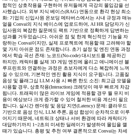
합적인 상호작용을 구현하여 유저들에게 극강의 몰입감을 선
사했습니다. 외부 지식 베이스(RAG) 연동으로 환각 현상 최소
화: 기업의 신입사원 온보딩 메타버스에서는 사내 규정과 매뉴
얼을 Convai의 지식 베이스에 업로드하여, AI HR 담당자가 신
입사원의 복잡한 질문에도 팩트 기반으로 정확하게 답변하는
성과를 거두었습니다. 아쉬운 점 및 한계 혁신적인 기능을 자
랑하는 Convai이지만, 실제 프로젝트에 적용할 때 고려해야 할
몇 가지 아쉬운 점도 존재합니다. 초기 설정 및 엔진 연동 과정
에서 학습 곡선 존재: 노코드(No-code) 대시보드를 제공하긴
하지만, 캐릭터를 실제 3D 게임 엔진에 올리고 애니메이션 블
루프린트와 연결하는 과정은 초보자에게 다소 복잡하게 느껴
질 수 있으며, 기본적인 엔진 활용 지식이 요구됩니다. 고품질
음성 및 플래그십 LLM 사용 시 빠른 한도 소진: 최고급 모델을
사용할 경우, 상호작용(Interaction) 크레딧이 매우 빠르게 차감
됩니다. 트래픽이 많은 라이브 게임에 적용할 경우 월 유지 비
용이 예상보다 크게 증가할 수 있어 철저한 비용 계산이 필요
합니다. 실시간 렌더링 및 응답 지연(Latency) 문제: 클라우드
기반으로 음성 인식, LLM 추론, 음성 합성이 순차적으로 이루
어지기 때문에, 네트워크 상태나 서버 환경에 따라 캐릭터가
대답하기까지 1~2초의 미세한 딜레이가 발생하여 몰입을 깰
때가 있습니다. 총평 및 추천 여부 결론적으로 Convai는 차세