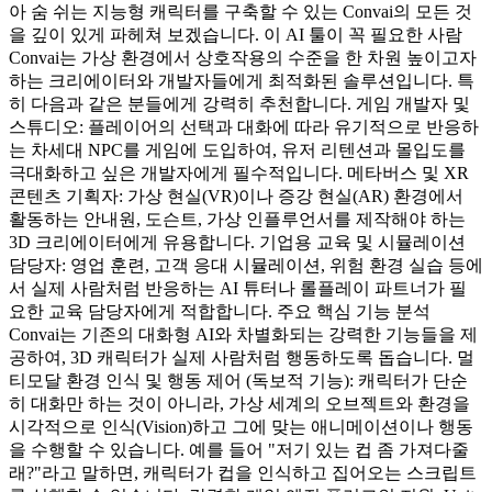
아 숨 쉬는 지능형 캐릭터를 구축할 수 있는 Convai의 모든 것
을 깊이 있게 파헤쳐 보겠습니다. 이 AI 툴이 꼭 필요한 사람
Convai는 가상 환경에서 상호작용의 수준을 한 차원 높이고자
하는 크리에이터와 개발자들에게 최적화된 솔루션입니다. 특
히 다음과 같은 분들에게 강력히 추천합니다. 게임 개발자 및
스튜디오: 플레이어의 선택과 대화에 따라 유기적으로 반응하
는 차세대 NPC를 게임에 도입하여, 유저 리텐션과 몰입도를
극대화하고 싶은 개발자에게 필수적입니다. 메타버스 및 XR
콘텐츠 기획자: 가상 현실(VR)이나 증강 현실(AR) 환경에서
활동하는 안내원, 도슨트, 가상 인플루언서를 제작해야 하는
3D 크리에이터에게 유용합니다. 기업용 교육 및 시뮬레이션
담당자: 영업 훈련, 고객 응대 시뮬레이션, 위험 환경 실습 등에
서 실제 사람처럼 반응하는 AI 튜터나 롤플레이 파트너가 필
요한 교육 담당자에게 적합합니다. 주요 핵심 기능 분석
Convai는 기존의 대화형 AI와 차별화되는 강력한 기능들을 제
공하여, 3D 캐릭터가 실제 사람처럼 행동하도록 돕습니다. 멀
티모달 환경 인식 및 행동 제어 (독보적 기능): 캐릭터가 단순
히 대화만 하는 것이 아니라, 가상 세계의 오브젝트와 환경을
시각적으로 인식(Vision)하고 그에 맞는 애니메이션이나 행동
을 수행할 수 있습니다. 예를 들어 "저기 있는 컵 좀 가져다줄
래?"라고 말하면, 캐릭터가 컵을 인식하고 집어오는 스크립트