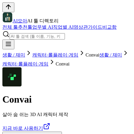
AI모아
AI 툴 디렉토리
전체 툴
추천툴
업무별 AI
직업별 AI
영상관
가이드
비교함
생활 / 재미
캐릭터·롤플레이·게임
Convai
생활 / 재미
캐릭터·롤플레이·게임
Convai
Convai
살아 숨 쉬는 3D AI 캐릭터 제작
지금 바로 사용하기