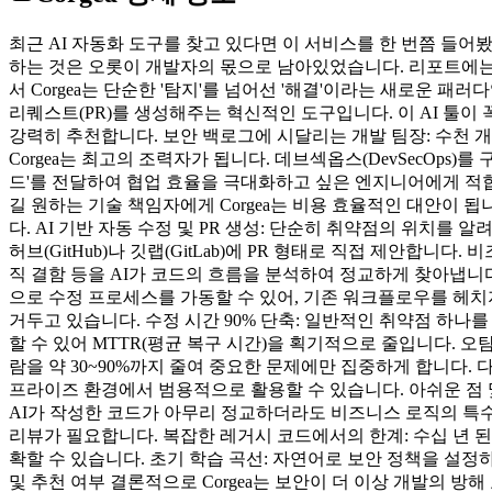
최근 AI 자동화 도구를 찾고 있다면 이 서비스를 한 번쯤 들어
하는 것은 오롯이 개발자의 몫으로 남아있었습니다. 리포트에는 
서 Corgea는 단순한 '탐지'를 넘어선 '해결'이라는 새로운 패
리퀘스트(PR)를 생성해주는 혁신적인 도구입니다. 이 AI 툴이
강력히 추천합니다. 보안 백로그에 시달리는 개발 팀장: 수천 
Corgea는 최고의 조력자가 됩니다. 데브섹옵스(DevSecOps)를
드'를 전달하여 협업 효율을 극대화하고 싶은 엔지니어에게 적합
길 원하는 기술 책임자에게 Corgea는 비용 효율적인 대안이 됩니
다. AI 기반 자동 수정 및 PR 생성: 단순히 취약점의 위치를 
허브(GitHub)나 깃랩(GitLab)에 PR 형태로 직접 제안합니다
직 결함 등을 AI가 코드의 흐름을 분석하여 정교하게 찾아냅니다. 기존
으로 수정 프로세스를 가동할 수 있어, 기존 워크플로우를 헤치지
거두고 있습니다. 수정 시간 90% 단축: 일반적인 취약점 하나를 
할 수 있어 MTTR(평균 복구 시간)을 획기적으로 줄입니다. 오
람을 약 30~90%까지 줄여 중요한 문제에만 집중하게 합니다. 다양한 언어 
프라이즈 환경에서 범용적으로 활용할 수 있습니다. 아쉬운 점 및 
AI가 작성한 코드가 아무리 정교하더라도 비즈니스 로직의 특수성이
리뷰가 필요합니다. 복잡한 레거시 코드에서의 한계: 수십 년 된
확할 수 있습니다. 초기 학습 곡선: 자연어로 보안 정책을 설정
및 추천 여부 결론적으로 Corgea는 보안이 더 이상 개발의 