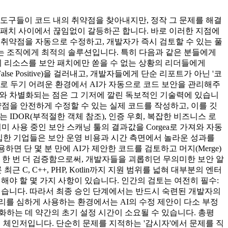
 도구들이 코드 내의 취약점을 찾아내지만, 정작 그 문제를 해결
 패치 사이에서 끊임없이 갈등하곤 합니다. 바로 이러한 지점에
보안 취약점을 자동으로 수정하고, 개발자가 즉시 검토할 수 있는 풀
 하는 조직에게 최적의 솔루션입니다. 특히 다음과 같은 분들에게
의 리소스를 보안 패치에만 쏟을 수 없는 상황의 리더들에게
e Positive)을 걸러내고, 개발자들에게 단순 리포트가 아닌 '코
도로 두기 어려운 환경에서 AI가 자동으로 코드 보안을 관리해주
AST)와 차별화되는 점은 그 기저에 깔린 독보적인 기술력에 있습니
 취약점을 안전하게 수정할 수 있는 실제 코드를 작성하고, 이를 깃
못하는 IDOR(부적절한 객체 참조), 인증 우회, 복잡한 비즈니스 로
등 이미 사용 중인 보안 스캐닝 툴의 결과값을 Corgea로 가져와 자동
 도입한 기업들은 보안 운영 비용과 시간 측면에서 놀라운 성과를
하면 단 몇 분 만에 AI가 제안한 코드를 검토하고 머지(Merge)
성을 한 번 더 검증함으로써, 개발자들을 괴롭히던 무의미한 보안 알
 최근 C, C++, PHP, Kotlin까지 지원 범위를 넓혀 대부분의 엔터
려해야 할 몇 가지 사항이 있습니다. 인간의 검토는 여전히 필수:
 어렵습니다. 따라서 최종 승인 단계에서는 반드시 숙련된 개발자의
러리를 심하게 사용하는 환경에서는 AI의 수정 제안이 다소 부정
적화하는 데 약간의 초기 설정 시간이 소요될 수 있습니다. 총평
임 체인저입니다. 단순히 문제를 지적하는 '감시자'에서 문제를 직