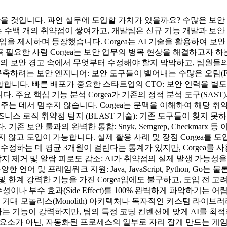
봤을 것입니다. 과연 실무에 도입할 가치가 있을까요? 수많은 보안
수백 개의 취약점이 쌓여가고, 개발팀은 신규 기능 개발과 보안
러다임을 제시하며 등장했습니다. Corgea는 AI 기술을 활용하여 
 꼭 필요한 사람 Corgea는 보안 업무의 병목 현상을 해결하고자
개의 보안 경고 속에서 무엇부터 수정해야 할지 막막하고, 팀원들
 구축하려는 보안 엔지니어: 보안 도구들이 뱉어내는 수많은 오탐(Fals
합니다. 빠른 배포가 중요한 스타트업의 CTO: 보안 인력을 별
다. 주요 핵심 기능 분석 Corgea가 기존의 정적 분석 도구(S
알려주는 데서 멈추지 않습니다. Corgea는 문맥을 이해하여 해당
. 비즈니스 로직 취약점 탐지 (BLAST 기술): 기존 도구들이 찾지 
 보안 툴과의 완벽한 통합: Snyk, Semgrep, Checkmarx 
 않고 도입이 가능합니다. 실제 활용 사례 및 장점 Corgea를
수정하는 데 평균 3개월이 걸린다는 통계가 있지만, Corgea를 사용
탐지 제거 및 알람 피로도 감소: AI가 취약점의 실제 발생 가능
및 프레임워크 지원: Java, JavaScript, Python, Go는 물론
한계 강력한 기능을 가진 Corgea임에도 불구하고, 도입 전 고
나 부수 효과(Side Effect)를 100% 완벽하게 파악하기는
 거대 모놀리스(Monolith) 아키텍처나 독자적인 커스텀 라이브
하는 기능이 강력하지만, 팀의 특정 코딩 컨벤션에 맞게 AI를 최
방해 요소가 아닌, 자동화된 프로세스의 일부로 자리 잡게 만드는 게