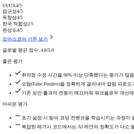
UI/UX
4
/5
접근성
4
/5
독창성
4
/5
한국 적합성
2
/5
완성도
4
/5
모아스코어 기준 보기
글로벌 평균 점수
:
4.8/5.0
좋은 평가
취약점 수정 시간을 90% 이상 단축했다는 평가가 많
오탐(False Positive)을 정확하게 걸러내어 알람 피
기존 보안 툴과의 연동이 매끄러워 워크플로우 개선
아쉬운 평가
초기 설정 시 팀의 코딩 컨벤션을 학습시키는 과정이
복잡한 레거시 코드에서는 AI 제안의 정확도가 다소