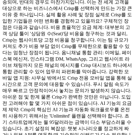
송되며, 반대의 경우도 마찬가지입니다. 이는 전 세계 고객을
대상으로 하는 비즈니스에서 Crisp를 선택하게 만드는 가장 큰
이유 중 하나입니다. 실제 활용 사례 및 장점 실제로 Crisp를 도
입한 기업들은 어떤 변화를 경험하고 있을까요? 구체적인 장
점은 다음과 같습니다. 비용 효율적인 요금 체계: 대부분의 고
객 상담 툴이 '상담원 수(Seat)'당 비용을 청구하는 것과 달리,
Crisp는 웹사이트당 고정 비용을 청구합니다. 이는 팀 규모가
커져도 추가 비용 부담 없이 Crisp를 무제한으로 활용할 수 있
다는 엄청난 장점이 됩니다. 옴니채널 통합 관리: 이메일, 페이
스북 메신저, 인스타그램 DM, WhatsApp, 그리고 웹사이트 라
이브 채팅까지 모든 채널의 메시지를 Crisp 대시보드 하나에서
통합 관리할 수 있어 업무의 파편화를 막아줍니다. 강력한 모
바일 앱 지원: 사무실 밖에서도 Crisp 전용 모바일 앱을 통해 실
시간으로 고객 문의에 대응할 수 있습니다. 푸시 알림 속도가
매우 빠르고 안정적이어서 놓치는 문의가 발생하지 않습니다.
아쉬운 점 및 한계 물론 Crisp가 완벽한 것만은 아닙니다. 도입
전 고려해야 할 몇 가지 아쉬운 점이 있습니다. AI 기능의 요금
제 제약: Crisp의 핵심인 AI 기능과 자동화 워크플로우를 온전
히 사용하기 위해서는 'Unlimited' 플랜을 선택해야 합니다. 초
기 스타트업에게는 월 95달러라는 금액이 다소 부담스러울 수
있습니다. 초기 설정의 복잡성: 챗봇 시나리오를 정교하게 짜
거나 외부 API를 연동할 때 기술적인 이해도가 다소 필요합니