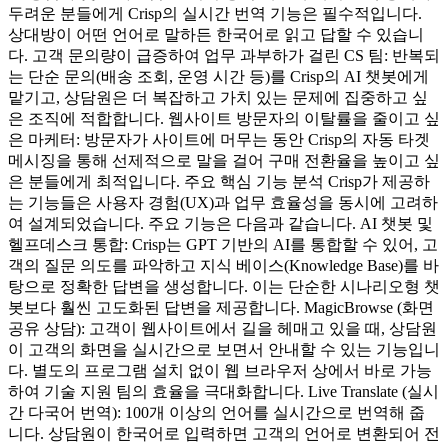
두려운 분들에게 Crisp의 실시간 번역 기능은 필수적입니다.
상대방이 어떤 언어로 말하든 한국어로 읽고 답할 수 있습니
다. 고객 문의량이 급증하여 업무 과부하가 걸린 CS 팀: 반복되
는 단순 문의(배송 조회, 운영 시간 등)를 Crisp의 AI 챗봇에게
맡기고, 상담원은 더 복잡하고 가치 있는 문제에 집중하고 싶
은 조직에 적합합니다. 웹사이트 방문자의 이탈률을 줄이고 싶
은 마케터: 방문자가 사이트에 머무는 동안 Crisp의 자동 타겟
메시징을 통해 선제적으로 말을 걸어 구매 전환율을 높이고 싶
은 분들에게 최적입니다. 주요 핵심 기능 분석 Crisp가 제공하
는 기능들은 사용자 경험(UX)과 업무 효율성을 동시에 고려하
여 설계되었습니다. 주요 기능은 다음과 같습니다. AI 챗봇 및
헬프데스크 통합: Crisp는 GPT 기반의 AI를 통합할 수 있어, 고
객의 질문 의도를 파악하고 지식 베이스(Knowledge Base)를 바
탕으로 정확한 답변을 생성합니다. 이는 단순한 시나리오형 챗
봇보다 훨씬 고도화된 답변을 제공합니다. MagicBrowse (화면
공유 상담): 고객이 웹사이트에서 길을 헤매고 있을 때, 상담원
이 고객의 화면을 실시간으로 보면서 안내할 수 있는 기능입니
다. 별도의 프로그램 설치 없이 웹 브라우저 상에서 바로 가능
하여 기술 지원 팀의 효율을 극대화합니다. Live Translate (실시
간 다국어 번역): 100개 이상의 언어를 실시간으로 번역해 줍
니다. 상담원이 한국어로 입력하면 고객의 언어로 변환되어 전