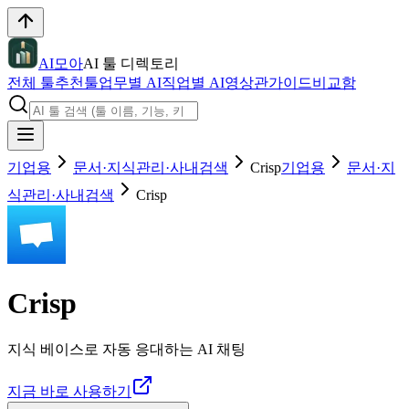
AI모아
AI 툴 디렉토리
전체 툴
추천툴
업무별 AI
직업별 AI
영상관
가이드
비교함
기업용
문서·지식관리·사내검색
Crisp
기업용
문서·지
식관리·사내검색
Crisp
Crisp
지식 베이스로 자동 응대하는 AI 채팅
지금 바로 사용하기