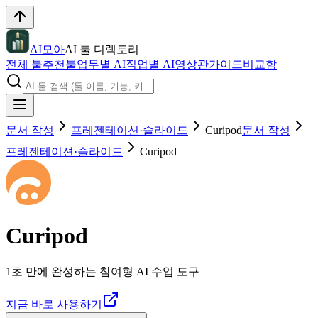
AI모아
AI 툴 디렉토리
전체 툴
추천툴
업무별 AI
직업별 AI
영상관
가이드
비교함
문서 작성
프레젠테이션·슬라이드
Curipod
문서 작성
프레젠테이션·슬라이드
Curipod
Curipod
1초 만에 완성하는 참여형 AI 수업 도구
지금 바로 사용하기