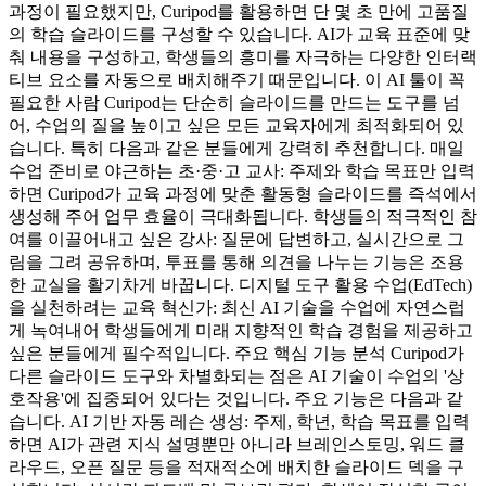
과정이 필요했지만, Curipod를 활용하면 단 몇 초 만에 고품질
의 학습 슬라이드를 구성할 수 있습니다. AI가 교육 표준에 맞
춰 내용을 구성하고, 학생들의 흥미를 자극하는 다양한 인터랙
티브 요소를 자동으로 배치해주기 때문입니다. 이 AI 툴이 꼭
필요한 사람 Curipod는 단순히 슬라이드를 만드는 도구를 넘
어, 수업의 질을 높이고 싶은 모든 교육자에게 최적화되어 있
습니다. 특히 다음과 같은 분들에게 강력히 추천합니다. 매일
수업 준비로 야근하는 초·중·고 교사: 주제와 학습 목표만 입력
하면 Curipod가 교육 과정에 맞춘 활동형 슬라이드를 즉석에서
생성해 주어 업무 효율이 극대화됩니다. 학생들의 적극적인 참
여를 이끌어내고 싶은 강사: 질문에 답변하고, 실시간으로 그
림을 그려 공유하며, 투표를 통해 의견을 나누는 기능은 조용
한 교실을 활기차게 바꿉니다. 디지털 도구 활용 수업(EdTech)
을 실천하려는 교육 혁신가: 최신 AI 기술을 수업에 자연스럽
게 녹여내어 학생들에게 미래 지향적인 학습 경험을 제공하고
싶은 분들에게 필수적입니다. 주요 핵심 기능 분석 Curipod가
다른 슬라이드 도구와 차별화되는 점은 AI 기술이 수업의 '상
호작용'에 집중되어 있다는 것입니다. 주요 기능은 다음과 같
습니다. AI 기반 자동 레슨 생성: 주제, 학년, 학습 목표를 입력
하면 AI가 관련 지식 설명뿐만 아니라 브레인스토밍, 워드 클
라우드, 오픈 질문 등을 적재적소에 배치한 슬라이드 덱을 구