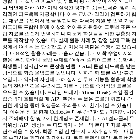
성합니다. 실시간 피드백 및 루브릭 평가: 학생이 작성한 글이
나 답변에 대해 AI가 미리 설정된 평가 기준(루브릭)에 맞춰 즉
각적인 피드백을 제공합니다. 이는 교사가 일일이 검토하기 힘
든 대규모 수업에서 빛을 발합니다. 다국어 지원 및 번역 기능:
한국어를 포함한 80개 이상의 언어를 지원하여 글로벌 표준 수
업 자료를 손쉽게 번역하거나 다문화 학생들을 위한 맞춤형 자
료를 제작할 수 있습니다. 실제 활용 사례 및 장점 실제 교육 현
장에서 Curipod는 단순한 도구 이상의 역할을 수행하고 있습니
다. 대표적인 활용 사례는 다음과 같습니다. 어학 수업에서의
활용: 특정 단어나 문법 주제로 Curipod 슬라이드를 생성한 뒤,
학생들이 실시간으로 문장을 만들고 AI의 문법 피드백을 받는
방식으로 학습 몰입도를 높입니다. 사회/과학 토론 수업: 환경
오염이나 역사적 사건에 대해 실시간 투표 기능을 활용해 학생
들의 찬반 의견을 수렴하고, 이를 바탕으로 즉각적인 토론을
유도할 수 있습니다. 브레인 브레이크(Brain Break): 수업 중간
집중력이 흐트러질 때 AI가 추천하는 짧은 드로잉 퀴즈나 간
단한 게임을 통해 학생들의 주의를 다시 환기시킬 수 있습니
다. 아쉬운 점 및 한계 Curipod는 매우 강력한 도구이지만, 사용
시 주의해야 할 몇 가지 한계점도 존재합니다. AI 결과물의 무
작위성: AI가 생성하는 피드백이나 문구의 톤이 때때로 부자
연스러울 수 있어, 최종 수업 전 반드시 교사가 검토하고 내용
을 수정하는 과정이 필요합니다. 무료 플랜의 제약: 무료 버전