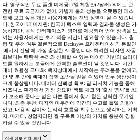
다. 영구적인 무료 플랜 미제공: 7일 체험판(2달러) 외에는 완
전한 무료 요금제가 없어, 가볍게 툴의 성능을 오랫동안 테스
트해 보고 싶은 개인 사용자에게는 진입 장벽이 될 수 있습니
다. 한국어 UI 미지원: 한국어 텍스트 입력과 결과물 생성은 가
능하지만, 공식 인터페이스가 영어로 제공되어 언어 장벽을 느
끼는 사용자에게는 초기 적응 시간이 필요할 수 있습니다. 총
평 및 추천 여부 결론적으로 Decksy는 프레젠테이션의 본질인
'메시지 전달'에 가장 충실한 AI 툴입니다. 화려한 디자인 자동
화보다는 탄탄한 논리와 신뢰할 수 있는 데이터 기반의 슬라이
드를 원하시는 분들에게 완벽한 솔루션이 될 것입니다. 시간
대비 효율성 극대화: 백지상태에서 시작하는 두려움을 없애고,
단 몇 분 만에 뼈대가 잡힌 초안을 얻을 수 있어 업무 생산성이
크게 향상됩니다. 데이터 신뢰성 확보: 딥 리서치 기능을 통해
비즈니스 환경에서 가장 중요한 '팩트 체크'와 '출처 명시'를 AI
가 보조해 준다는 점은 다른 툴에서 찾기 힘든 강력한 무기입
니다. 최종 추천: 디자인 마무리에 약간의 수고를 들일 의향이
있고, 내용의 깊이와 논리적 흐름을 최우선으로 생각하는 기획
자, 마케터, 창업자라면 월 구독료 이상의 가치를 충분히 경험
하실 수 있을 것입니다.
상세 정보 전체 보기