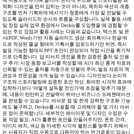
께 자동으로 추가해 줍니다. 논리적 구조화 및 스토리텔링 최
적화: 디자인을 먼저 입히는 것이 아니라, 목차와 섹션의 계층
구조를 먼저 기획하여 메시지가 청중에게 가장 잘 전달될 수
있도록 슬라이드의 순서와 흐름을 구성합니다. 실제 활용 사례
및 장점 실제 업무 환경에서 Decksy를 도입했을 때 경험할 수
있는 주요 장점과 활용 사례는 다음과 같습니다. 텍스트 및 문
서(PDF, Word) 기반 자동 슬라이드 생성: 회의록이나 한글/워
드로 작성된 줄글 형태의 기획서를 업로드하기만 하면, 즉시
발표 가능한 형태의 PPT 초안이 완성되어 작업 시간을 획기적
으로 단축합니다. 딥 리서치 엔진을 통한 검증된 출처 및 인용
구 추가: 시장 동향 보고서를 작성할 때 AI가 최신 통계 자료와
신뢰할 수 있는 출처를 자동으로 덧붙여 주어, 발표 자료의 객
관성과 전문성을 크게 높일 수 있습니다. 디자인보다 논리적
구조와 스토리텔링에 집중한 초안 작성: 화려한 시각적 효과에
집착하기보다 '어떻게 설득할 것인가'에 초점을 맞추기 때문
에, 내용이 탄탄하고 전달력이 뛰어난 비즈니스 프레젠테이션
을 완성할 수 있습니다. 아쉬운 점 및 한계 강력한 구조화 기능
에도 불구하고, Decksy를 사용할 때 고려해야 할 몇 가지 아쉬
운 점이 존재합니다. 세부적인 레이아웃 및 디자인 수정은 수
동 작업 필요: AI가 훌륭한 초안을 만들어주지만, 폰트 간격,
이미지 배치, 색상 등 미세한 시각적 밸런스를 맞추기 위해서
는 사용자가 직접 수동으로 다듬어야 하는 번거로움이 있습니