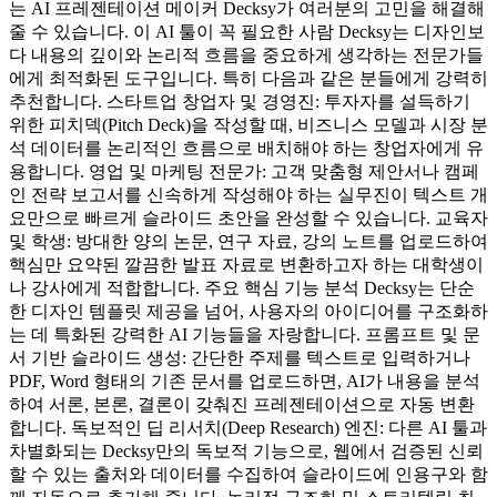
는 AI 프레젠테이션 메이커 Decksy가 여러분의 고민을 해결해
줄 수 있습니다. 이 AI 툴이 꼭 필요한 사람 Decksy는 디자인보
다 내용의 깊이와 논리적 흐름을 중요하게 생각하는 전문가들
에게 최적화된 도구입니다. 특히 다음과 같은 분들에게 강력히
추천합니다. 스타트업 창업자 및 경영진: 투자자를 설득하기
위한 피치덱(Pitch Deck)을 작성할 때, 비즈니스 모델과 시장 분
석 데이터를 논리적인 흐름으로 배치해야 하는 창업자에게 유
용합니다. 영업 및 마케팅 전문가: 고객 맞춤형 제안서나 캠페
인 전략 보고서를 신속하게 작성해야 하는 실무진이 텍스트 개
요만으로 빠르게 슬라이드 초안을 완성할 수 있습니다. 교육자
및 학생: 방대한 양의 논문, 연구 자료, 강의 노트를 업로드하여
핵심만 요약된 깔끔한 발표 자료로 변환하고자 하는 대학생이
나 강사에게 적합합니다. 주요 핵심 기능 분석 Decksy는 단순
한 디자인 템플릿 제공을 넘어, 사용자의 아이디어를 구조화하
는 데 특화된 강력한 AI 기능들을 자랑합니다. 프롬프트 및 문
서 기반 슬라이드 생성: 간단한 주제를 텍스트로 입력하거나
PDF, Word 형태의 기존 문서를 업로드하면, AI가 내용을 분석
하여 서론, 본론, 결론이 갖춰진 프레젠테이션으로 자동 변환
합니다. 독보적인 딥 리서치(Deep Research) 엔진: 다른 AI 툴과
차별화되는 Decksy만의 독보적 기능으로, 웹에서 검증된 신뢰
할 수 있는 출처와 데이터를 수집하여 슬라이드에 인용구와 함