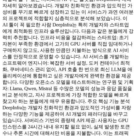
자세히 알아보겠습니다. 개발자 친화적인 환경과 압도적인 가
성비를 무기로 빠르게 성장하고 있는 이 서비스가 과연 여러분
의 프로젝트에 적합할지 심층적으로 분석해 보았습니다. 이
AI 툴이 꼭 필요한 사람 DeepInfra는 특히 개발자와 스타트업
에게 최적화된 인프라 솔루션입니다. 다음과 같은 분들에게 강
력히 추천합니다. 인프라 비용을 절감하려는 스타트업: 초기
자본이 부족한 환경에서 고가의 GPU 서버를 직접 임대하거나
구매하지 않고도, 사용한 만큼만 지불하는 방식으로 AI 서비
스를 안정적으로 운영할 수 있습니다. AI 서비스를 개발하는
소프트웨어 엔지니어: 복잡한 서버 설정, 도커 컨테이너 최적
화, 쿠버네티스 관리 없이, API 호출 한 번으로 최신 LLM을 애
플리케이션에 통합하고 싶은 개발자에게 완벽한 환경을 제공
합니다. 다양한 오픈소스 모델을 테스트하려는 연구원 및 기획
자: Llama, Qwen, Mistral 등 수많은 모델의 성능과 응답 품질을
비교 분석하고, 자사 프로젝트에 가장 적합한 모델을 빠르게
찾고자 하는 분들에게 매우 유용합니다. 주요 핵심 기능 분석
DeepInfra는 개발자 친화적인 환경과 압도적인 가성비를 자랑
하는 다양한 기능을 제공하여 AI 개발의 패러다임을 바꾸고
있습니다. 서버리스 기반의 종량제 API 제공: 사용자는 GPU
인스턴스를 24시간 내내 유지할 필요 없이, 실제 발생한 토큰
수나 추론 시간에 대해서만 비용을 지불합니다. 이는 트래픽