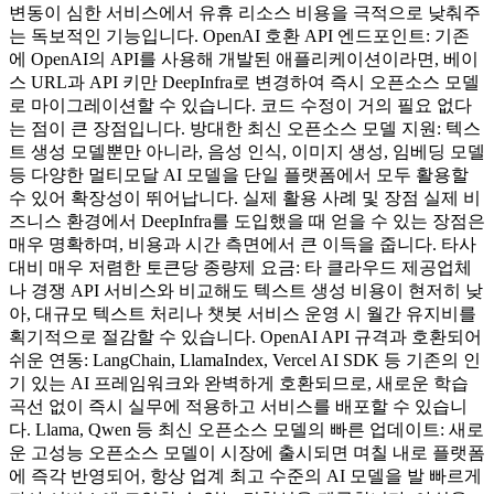
변동이 심한 서비스에서 유휴 리소스 비용을 극적으로 낮춰주
는 독보적인 기능입니다. OpenAI 호환 API 엔드포인트: 기존
에 OpenAI의 API를 사용해 개발된 애플리케이션이라면, 베이
스 URL과 API 키만 DeepInfra로 변경하여 즉시 오픈소스 모델
로 마이그레이션할 수 있습니다. 코드 수정이 거의 필요 없다
는 점이 큰 장점입니다. 방대한 최신 오픈소스 모델 지원: 텍스
트 생성 모델뿐만 아니라, 음성 인식, 이미지 생성, 임베딩 모델
등 다양한 멀티모달 AI 모델을 단일 플랫폼에서 모두 활용할
수 있어 확장성이 뛰어납니다. 실제 활용 사례 및 장점 실제 비
즈니스 환경에서 DeepInfra를 도입했을 때 얻을 수 있는 장점은
매우 명확하며, 비용과 시간 측면에서 큰 이득을 줍니다. 타사
대비 매우 저렴한 토큰당 종량제 요금: 타 클라우드 제공업체
나 경쟁 API 서비스와 비교해도 텍스트 생성 비용이 현저히 낮
아, 대규모 텍스트 처리나 챗봇 서비스 운영 시 월간 유지비를
획기적으로 절감할 수 있습니다. OpenAI API 규격과 호환되어
쉬운 연동: LangChain, LlamaIndex, Vercel AI SDK 등 기존의 인
기 있는 AI 프레임워크와 완벽하게 호환되므로, 새로운 학습
곡선 없이 즉시 실무에 적용하고 서비스를 배포할 수 있습니
다. Llama, Qwen 등 최신 오픈소스 모델의 빠른 업데이트: 새로
운 고성능 오픈소스 모델이 시장에 출시되면 며칠 내로 플랫폼
에 즉각 반영되어, 항상 업계 최고 수준의 AI 모델을 발 빠르게