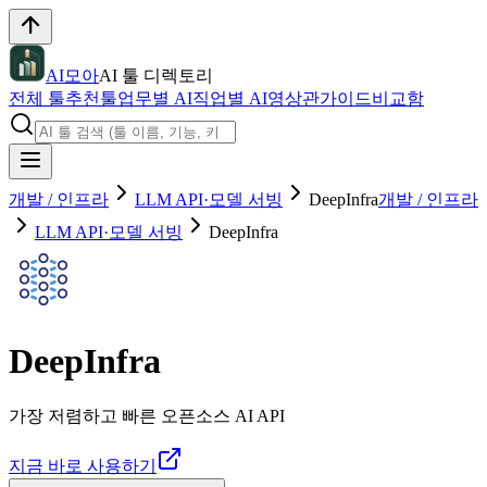
AI모아
AI 툴 디렉토리
전체 툴
추천툴
업무별 AI
직업별 AI
영상관
가이드
비교함
개발 / 인프라
LLM API·모델 서빙
DeepInfra
개발 / 인프라
LLM API·모델 서빙
DeepInfra
DeepInfra
가장 저렴하고 빠른 오픈소스 AI API
지금 바로 사용하기