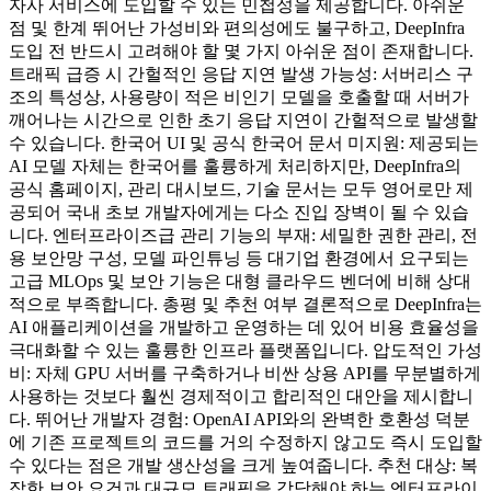
자사 서비스에 도입할 수 있는 민첩성을 제공합니다. 아쉬운
점 및 한계 뛰어난 가성비와 편의성에도 불구하고, DeepInfra
도입 전 반드시 고려해야 할 몇 가지 아쉬운 점이 존재합니다.
트래픽 급증 시 간헐적인 응답 지연 발생 가능성: 서버리스 구
조의 특성상, 사용량이 적은 비인기 모델을 호출할 때 서버가
깨어나는 시간으로 인한 초기 응답 지연이 간헐적으로 발생할
수 있습니다. 한국어 UI 및 공식 한국어 문서 미지원: 제공되는
AI 모델 자체는 한국어를 훌륭하게 처리하지만, DeepInfra의
공식 홈페이지, 관리 대시보드, 기술 문서는 모두 영어로만 제
공되어 국내 초보 개발자에게는 다소 진입 장벽이 될 수 있습
니다. 엔터프라이즈급 관리 기능의 부재: 세밀한 권한 관리, 전
용 보안망 구성, 모델 파인튜닝 등 대기업 환경에서 요구되는
고급 MLOps 및 보안 기능은 대형 클라우드 벤더에 비해 상대
적으로 부족합니다. 총평 및 추천 여부 결론적으로 DeepInfra는
AI 애플리케이션을 개발하고 운영하는 데 있어 비용 효율성을
극대화할 수 있는 훌륭한 인프라 플랫폼입니다. 압도적인 가성
비: 자체 GPU 서버를 구축하거나 비싼 상용 API를 무분별하게
사용하는 것보다 훨씬 경제적이고 합리적인 대안을 제시합니
다. 뛰어난 개발자 경험: OpenAI API와의 완벽한 호환성 덕분
에 기존 프로젝트의 코드를 거의 수정하지 않고도 즉시 도입할
수 있다는 점은 개발 생산성을 크게 높여줍니다. 추천 대상: 복
잡한 보안 요건과 대규모 트래픽을 감당해야 하는 엔터프라이