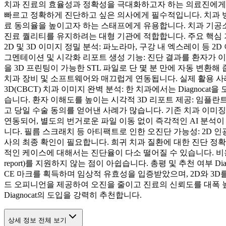
치과 진료의 효율성과 정확성을 극대화하고자 하는 의료진에게 최
빠르고 정확하게 진단하고 싶은 의사에게 필수적입니다. 치과 병
료 동의율을 높이고자 하는 스태프에게 유용합니다. 치과 기공소 
진료 퀄리티를 유지하려는 대형 기관에 적합합니다. 주요 핵심 기능
2D 및 3D 이미지 정밀 분석: 파노라마, 구강 내 엑스레이 등 2
그멘테이션 및 시각화 리포트 생성 기능: 진단 결과를 환자가 이해
을 3D 프린팅이 가능한 STL 파일로 단 몇 분 만에 자동 변환
치과 장비 및 소프트웨어와 매끄럽게 연동됩니다. 실제 활용 사례 
3D(CBCT) 치과 이미지 완벽 분석: 한 치과에서는 Diagno
습니다. 환자 이해도를 높이는 시각적 3D 리포트 제공: 임플
고 당일 수술 동의를 얻어낸 사례가 많습니다. 기존 치과 이미징 장비
연동되어, 별도의 번거로운 파일 이동 없이 즉각적인 AI 분석이 가
니다. 필름 스크래치 등 아티팩트로 인한 오진단 가능성: 2D 인광판(
사의 최종 확인이 필요합니다. 희귀 치과 질환에 대한 진단 정확
적인 케이스에 대해서는 진단율이 다소 떨어질 수 있습니다. 비용 
report)를 지원하지 않는 점이 아쉽습니다. 총평 및 추천 여부
CE 마크를 획득하며 임상적 유효성을 입증받았으며, 2D와 3D
드 오피니언을 제공하여 오진을 줄이고 진료의 신뢰도를 대폭 높
Diagnocat의 도입을 강력히 추천합니다.
상세 정보 전체 보기