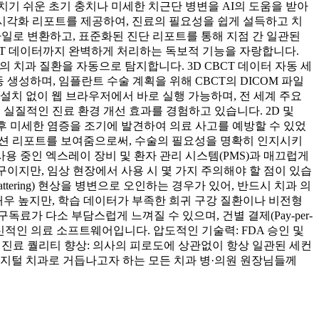
기 쉬운 초기 충치나 미세한 치근단 병변을 AI의 도움을 받아
 시각화 리포트를 제공하여, 진료의 필요성을 쉽게 설득하고 치
 파일로 변환하고, 표준화된 진단 리포트를 통해 지점 간 일관된
CBCT 데이터까지 완벽하게 처리하는 독보적 기능을 자랑합니다.
이상의 치과 질환을 자동으로 탐지합니다. 3D CBCT 데이터 자동 세
 생성하며, 임플란트 수술 계획을 위해 CBCT의 DICOM 파일
 설치 없이 웹 브라우저에서 바로 실행 가능하며, 전 세계 주요
여 실질적인 진료 환경 개선 효과를 경험하고 있습니다. 2D 및
치료 후 미세한 염증을 조기에 발견하여 의료 사고를 예방할 수 있었
레이션 리포트를 보여줌으로써, 수술의 필요성을 명확히 인지시키
에서 사용 중인 엑스레이 장비 및 환자 관리 시스템(PMS)과 매끄럽게
도구이지만, 임상 현장에서 사용 시 몇 가지 주의해야 할 점이 있습
attering) 현상을 병변으로 오인하는 경우가 있어, 반드시 치과 의
매우 높지만, 학습 데이터가 부족한 희귀 구강 질환이나 비전형
료가 다소 부담스럽게 느껴질 수 있으며, 건별 결제(Pay-per-
 혁신적인 의료 소프트웨어입니다. 압도적인 기술력: FDA 승인 및
. 진료 퀄리티 향상: 의사의 피로도에 상관없이 항상 일관된 세컨
디지털 치과로 거듭나고자 하는 모든 치과 병·의원 원장님들께