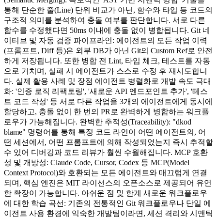
통해 단순한 줄(Line) 단위 비교가 아닌, 함수와 타입 등 코드의
구조적 의미를 분석하여 충돌 여부를 판단합니다. 서로 다른
함수를 수정했다면 50ms 이내에 충돌 없이 병합됩니다. Git 네
이티브 및 자동 검증 파이프라인: 에이전트의 모든 작업 이력
(프롬프트, Diff 등)은 외부 DB가 아닌 Git의 Custom Ref로 안전
하게 저장됩니다. 또한 병합 전 Lint, 타입 체크, 테스트를 자동
으로 거치며, 실패 시 에이전트가 스스로 수정 후 재시도합니
다. 실제 활용 사례 및 장점 에이전트 병렬화로 개발 속도 극대
화: '인증 로직 리팩토링', '새로운 API 엔드포인트 추가', '테스
트 코드 작성' 등 서로 다른 작업을 3개의 에이전트에게 동시에
할당하고, 충돌 없이 한 번의 PR로 완벽하게 병합하는 워크플
로우가 가능해집니다. 완벽한 추적성(Traceability): "dkod
blame" 명령어를 통해 특정 코드 라인이 어떤 에이전트의, 어
떤 세션에서, 어떤 프롬프트에 의해 작성되었는지 즉시 추적할
수 있어 디버깅과 코드 리뷰가 훨씬 수월해집니다. MCP 호환
성 및 개방성: Claude Code, Cursor, Codex 등 MCP(Model
Context Protocol)와 호환되는 모든 에이전트와 매끄럽게 연결
되며, 핵심 엔진은 MIT 라이선스의 오픈소스로 제공되어 유연
한 확장이 가능합니다. 아쉬운 점 및 한계 새로운 워크플로우
에 대한 학습 곡선: 기존의 전통적인 Git 워크플로우나 단일 에
이전트 사용 환경에 익숙한 개발팀이라면, 세션 격리와 시맨틱