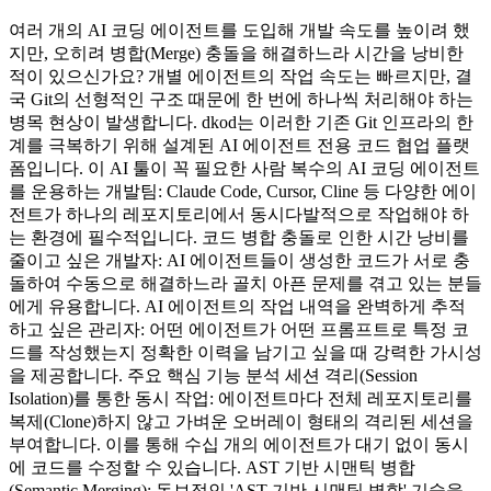
여러 개의 AI 코딩 에이전트를 도입해 개발 속도를 높이려 했
지만, 오히려 병합(Merge) 충돌을 해결하느라 시간을 낭비한
적이 있으신가요? 개별 에이전트의 작업 속도는 빠르지만, 결
국 Git의 선형적인 구조 때문에 한 번에 하나씩 처리해야 하는
병목 현상이 발생합니다. dkod는 이러한 기존 Git 인프라의 한
계를 극복하기 위해 설계된 AI 에이전트 전용 코드 협업 플랫
폼입니다. 이 AI 툴이 꼭 필요한 사람 복수의 AI 코딩 에이전트
를 운용하는 개발팀: Claude Code, Cursor, Cline 등 다양한 에이
전트가 하나의 레포지토리에서 동시다발적으로 작업해야 하
는 환경에 필수적입니다. 코드 병합 충돌로 인한 시간 낭비를
줄이고 싶은 개발자: AI 에이전트들이 생성한 코드가 서로 충
돌하여 수동으로 해결하느라 골치 아픈 문제를 겪고 있는 분들
에게 유용합니다. AI 에이전트의 작업 내역을 완벽하게 추적
하고 싶은 관리자: 어떤 에이전트가 어떤 프롬프트로 특정 코
드를 작성했는지 정확한 이력을 남기고 싶을 때 강력한 가시성
을 제공합니다. 주요 핵심 기능 분석 세션 격리(Session
Isolation)를 통한 동시 작업: 에이전트마다 전체 레포지토리를
복제(Clone)하지 않고 가벼운 오버레이 형태의 격리된 세션을
부여합니다. 이를 통해 수십 개의 에이전트가 대기 없이 동시
에 코드를 수정할 수 있습니다. AST 기반 시맨틱 병합
(Semantic Merging): 독보적인 'AST 기반 시맨틱 병합' 기술을