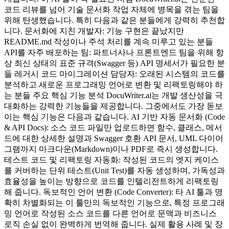
코드 리뷰를 넘어 기술 문서화 작업 자체에 병목을 겪는 팀을
위해 탄생했습니다. 특히 다음과 같은 분들에게 강력히 추천합
니다. 문서화에 지친 개발자: 기능 구현은 끝났지만
README.md 작성이나 주석 처리를 계속 미루고 있는 분들
API를 자주 배포하는 팀: 파트너사나 프론트엔드 팀을 위해 항
상 최신 상태의 표준 규격(Swagger 등) API 명세서가 필요한 분
들 레거시 코드 마이그레이션 담당자: 오래된 시스템의 코드를
분석하고 새로운 프로그래밍 언어로 변환 및 리팩토링해야 하
는 분들 주요 핵심 기능 분석 DocuWriter.ai는 개발 생산성을 극
대화하는 강력한 기능들을 제공합니다. 그중에서도 가장 돋보
이는 핵심 기능은 다음과 같습니다. AI 기반 자동 문서화 (Code
& API Docs): 소스 코드 파일만 업로드하면 함수, 클래스, 메서
드에 대한 상세한 설명과 Swagger 호환 API 문서, UML 다이어
그램까지 마크다운(Markdown)이나 PDF로 즉시 생성합니다.
테스트 코드 및 리팩토링 자동화: 작성된 코드의 엣지 케이스
를 커버하는 단위 테스트(Unit Test)를 자동 생성하며, 가독성과
효율성을 높이는 방향으로 코드를 인텔리전트하게 리팩토링
해 줍니다. 독보적인 언어 변환 (Code Converter): 타 AI 툴과 명
확히 차별화되는 이 툴만의 독보적인 기능으로, 특정 프로그래
밍 언어로 작성된 소스 코드를 다른 언어로 문맥과 비즈니스
로직 손실 없이 완벽하게 번역해 줍니다. 실제 활용 사례 및 장