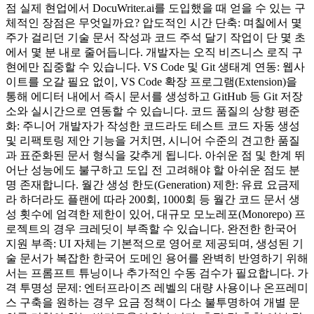
점 실제 현업에서 DocuWriter.ai를 도입했을 때 얻을 수 있는 구
체적인 장점은 무엇일까요? 압도적인 시간 단축: 며칠에서 몇
주가 걸리던 기술 문서 작성과 코드 주석 달기 작업이 단 몇 초
에서 몇 분 내로 줄어듭니다. 개발자는 오직 비즈니스 로직 구
현에만 집중할 수 있습니다. VS Code 및 Git 생태계 연동: 웹사
이트를 오갈 필요 없이, VS Code 확장 프로그램(Extension)을
통해 에디터 내에서 즉시 문서를 생성하고 GitHub 등 Git 저장
소와 실시간으로 연동할 수 있습니다. 코드 품질의 상향 평준
화: 주니어 개발자가 작성한 코드라도 테스트 코드 자동 생성
및 리팩토링 제안 기능을 거치면, 시니어 수준의 견고한 품질
과 표준화된 문서 형식을 갖추게 됩니다. 아쉬운 점 및 한계 뛰
어난 성능에도 불구하고 도입 전 고려해야 할 아쉬운 점도 분
명 존재합니다. 월간 생성 한도(Generation) 제한: 유료 요금제
라 하더라도 플랜에 따라 200회, 1000회 등 월간 코드 문서 생
성 횟수에 엄격한 제한이 있어, 대규모 모노레포(Monorepo) 프
로젝트의 경우 크레딧이 부족할 수 있습니다. 완전한 한국어
지원 부족: UI 자체는 기본적으로 영어로 제공되며, 생성된 기
술 문서가 복잡한 한국어 도메인 용어를 완벽히 반영하기 위해
서는 프롬프트 튜닝이나 추가적인 수동 검수가 필요합니다. 가
격 투명성 문제: 엔터프라이즈 레벨의 대량 사용이나 온프레미
스 구축을 원하는 경우 요금 정책이 다소 불투명하여 개별 문