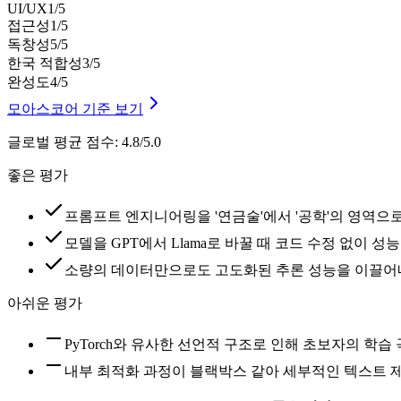
UI/UX
1
/5
접근성
1
/5
독창성
5
/5
한국 적합성
3
/5
완성도
4
/5
모아스코어 기준 보기
글로벌 평균 점수
:
4.8/5.0
좋은 평가
프롬프트 엔지니어링을 '연금술'에서 '공학'의 영역으
모델을 GPT에서 Llama로 바꿀 때 코드 수정 없이 
소량의 데이터만으로도 고도화된 추론 성능을 이끌어
아쉬운 평가
PyTorch와 유사한 선언적 구조로 인해 초보자의 학습
내부 최적화 과정이 블랙박스 같아 세부적인 텍스트 