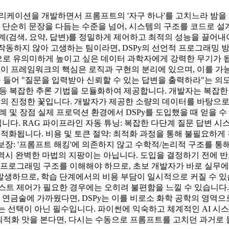
애플리케이션을 개발하면서 프롬프트의 '자구 하나'를 고치느라 밤을
단순히 문장을 다듬는 수준을 넘어, 시스템의 구조를 코드로 
 단계(검색, 요약, 답변)를 정밀하게 제어하고 최적의 성능을 끌
서 작동하지 않아 고생하는 팀이라면, DSPy의 선언적 프로그래밍 
계적으로 유의미하게 높이고 싶은 데이터 과학자에게 강력한 무기가 됩
 프레임워크의 핵심은 로직과 구현의 분리에 있으며, 이를 가능하게 하
 들어 "질문을 입력받아 신뢰할 수 있는 답변을 출력하라"는 의도
(CoT), ReAct 등 복잡한 추론 기법을 모듈화하여 제공합니다. 개발
: DSPy의 진정한 꽃입니다. 개발자가 제공한 소량의 데이터를 바탕
례 및 장점 실제 프로덕션 환경에서 DSPy를 도입했을 때 얻을 
다. RAG 파이프라인 자동 튜닝: 복잡한 다단계 질문 답변 시
아서 최적화됩니다. 비용 및 토큰 절약: 최적화 과정을 통해 불필요
 보장: '프롬프트 해킹'에 의존하지 않고 수학적/논리적 구조를 
y 역시 완벽한 마법의 지팡이는 아닙니다. 도입을 결정하기 전에 
 프로그래밍 구조를 이해해야 하므로, 초보 개발자가 바로 실무에
 발생하므로, 학습 단계에서의 비용 부담이 일시적으로 커질 수 
트 제어가 필요한 경우에는 오히려 불편함을 느낄 수 있습니다. 
연금술에 가까웠다면, DSPy는 이를 비로소 화학 공학의 영역으
y는 선택이 아닌 필수입니다. 파이썬에 익숙하고 체계적인 AI 
 최적화 맛을 본다면, 다시는 수동으로 프롬프트를 고치던 과거로