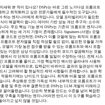
 지새워 본 적이 있나요? DSPy는 바로 그런 노가다성 프롬프트
설계하고 최적화하고 싶은 전문가들에게 필수적인 도구입니다.
어내야 하는 엔지니어에게 최적입니다. 모델 포터빌리티가 필요한
방식이 해결책이 됩니다. 데이터 기반 성능 개선 추구자: 소수의
니다. 주요 핵심 기능 분석 DSPy는 기존의 '프롬프트 엔지니어
는 세 가지 기둥이 존재합니다. Signatures (서명): 모델
를 코드로 선언하면, DSPy가 이를 모델에 맞는 최적의 프롬프
자는 복잡한 프롬프트 문자열을 직접 작성할 필요 없이, 필요한 모듈을 가져
으로, 모델이 가장 높은 점수를 받을 수 있는 프롬프트와 예시 조합
수 있는 이점은 상상 이상입니다. 단순히 코드가 깔끔해지는 것을
스템에서 각 단계의 프롬프트를 일일이 수정하는 대신, 전체 시스
하게 긴 프롬프트를 줄이고, 가장 핵심적인 예시만 골라내어 사용하
통해 모델을 제어하므로, 입력값이 바뀌어도 결과의 일관성이 매우
반드시 고려해야 할 현실적인 제약 사항들이 존재합니다. 높은 학
 적용하기에는 난이도가 있습니다. 최적화 비용 발생: 프롬프트
있습니다. 추상화로 인한 가독성 저하: 내부적으로 프롬프트가 어
총평 및 추천 여부 결론적으로 DSPy는 LLM 개발의 미래라고
로 끌어올렸습니다. 단순히 챗봇을 만드는 수준을 넘어 복잡한
시스템 구축을 지향하는 엔지니어라면 반드시 이 도구를 학습하고
 돌아가고 싶지 않을 것입니다.