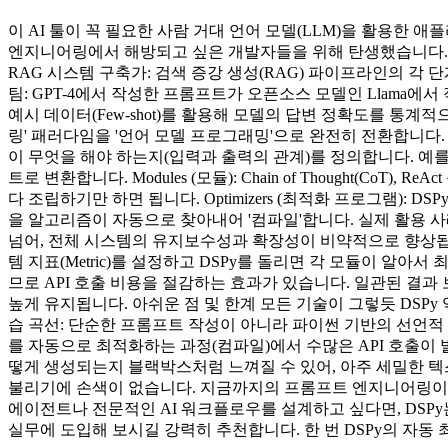
이 AI 툴이 꼭 필요한 사람 거대 언어 모델(LLM)을 활용한 
엔지니어링에서 해방되고 싶은 개발자들을 위해 탄생했습니다. 
RAG 시스템 구축가: 검색 증강 생성(RAG) 파이프라인의 각
팀: GPT-4에서 작성한 프롬프트가 오픈소스 모델인 Llama에
예시 데이터(Few-shot)를 활용해 모델의 답변 정확도를 통
링' 패러다임을 '언어 모델 프로그래밍'으로 완전히 전환합니다. 이
이 무엇을 해야 하는지(입력과 출력의 관계)를 정의합니다. 예를
트로 변환합니다. Modules (모듈): Chain of Thought
다 조립하기만 하면 됩니다. Optimizers (최적화 프로그램)
을 알고리즘이 자동으로 찾아내어 '컴파일'합니다. 실제 활용 사
넘어, 전체 시스템의 유지보수성과 확장성이 비약적으로 향상됩니
템 지표(Metric)를 설정하고 DSPy를 돌리면 각 모듈이 알
므로 API 호출 비용을 절감하는 효과가 있습니다. 일관된 결과
높게 유지됩니다. 아쉬운 점 및 한계 모든 기술이 그렇듯 DSP
습 곡선: 단순한 프롬프트 작성이 아니라 파이썬 기반의 선언적
를 자동으로 최적화하는 과정(컴파일)에서 수많은 API 호출이
떻게 생성되는지 블랙박스처럼 느껴질 수 있어, 아주 세밀한 텍스
불리기에 손색이 없습니다. 지금까지의 프롬프트 엔지니어링이 
에이전트나 전문적인 AI 워크플로우를 설계하고 싶다면, DSP
실무에 도입해 보시길 강력히 추천합니다. 한 번 DSPy의 자동