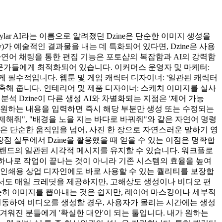
lar AI라는 이름으로 알려졌던 Dzine은 단순한 이미지 생성을
)가 예술적인 결과물을 내는 데 특화되어 있다면, Dzine은 사용
자연어 채팅을 통한 편집 기능은 포토샵의 복잡함과 AI의 강력함
전문가들에게 최적화되어 있습니다. 이커머스 운영자 및 마케터:
 필수적입니다. 웹툰 및 게임 캐릭터 디자이너: '일관된 캐릭터
을 단축해 줍니다. 인테리어 및 제품 디자이너: 스케치 이미지를 실사
석 Dzine이 다른 생성 AI와 차별화되는 지점은 '제어 가능
고 원하는 내용을 입력하면 즉시 해당 부분만 생성 또는 수정되는
사람을 삭제해줘", "배경을 노을 지는 바다로 바꿔줘"와 같은 자연어 명령
기능은 단순한 움직임을 넘어, 사진 한 장으로 자연스러운 말하기 영
점 실무에서 Dzine을 활용했을 때 얻을 수 있는 이점은 명확합
 브랜드의 일관된 시각적 메시지를 유지할 수 있습니다. 워크플로
툴 하나로 작업이 끝나는 것이 아니라 기존 시스템의 효율을 높여
라 인쇄용 상업 디자인에도 바로 사용할 수 있는 퀄리티를 보장합
플랜에서도 매일 크레딧을 제공하지만, 고해상도 생성이나 비디오 편
순히 이미지를 뽑아내는 것은 쉽지만, 레이어 마스킹이나 세부적
)을 연동하여 비디오를 생성할 경우, 사용자가 몰리는 시간에는 생성
지겨워진 분들에게 '확실한 대안'이 되는 툴입니다. 내가 원하는