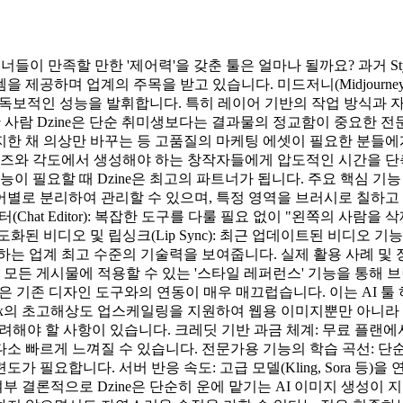
들이 만족할 만한 '제어력'을 갖춘 툴은 얼마나 될까요? 과거 Sty
제공하며 업계의 주목을 받고 있습니다. 미드저니(Midjourney
 독보적인 성능을 발휘합니다. 특히 레이어 기반의 작업 방식과 
한 사람 Dzine은 단순 취미생보다는 결과물의 정교함이 중요한 
한 채 의상만 바꾸는 등 고품질의 마케팅 에셋이 필요한 분들에게
인물을 다양한 포즈와 각도에서 생성해야 하는 창작자들에게 압도적인 시간
 필요할 때 Dzine은 최고의 파트너가 됩니다. 주요 핵심 기능 분
레이어별로 분리하여 관리할 수 있으며, 특정 영역을 브러시로 칠하
팅 에디터(Chat Editor): 복잡한 도구를 다룰 필요 없이 "왼쪽의 
된 비디오 및 립싱크(Lip Sync): 최근 업데이트된 비디오 
는 업계 최고 수준의 기술력을 보여줍니다. 실제 활용 사례 및 장
 모든 게시물에 적용할 수 있는 '스타일 레퍼런스' 기능을 통해
같은 기존 디자인 도구와의 연동이 매우 매끄럽습니다. 이는 AI 
144px의 초고해상도 업스케일링을 지원하여 웹용 이미지뿐만 아니
지 고려해야 할 사항이 있습니다. 크레딧 기반 과금 체계: 무료 
소 빠르게 느껴질 수 있습니다. 전문가용 기능의 학습 곡선: 단
 필요합니다. 서버 반응 속도: 고급 모델(Kling, Sora 등
부 결론적으로 Dzine은 단순히 운에 맡기는 AI 이미지 생성이 