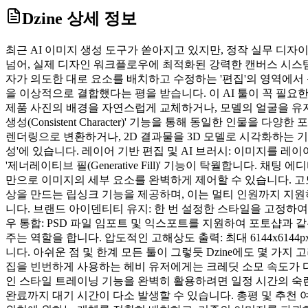
Dzine
상세 정보
최근 AI 이미지 생성 도구가 쏟아지고 있지만, 정작 실무 디자이너
넘어, 실제 디자인 워크플로우에 최적화된 강력한 캔버스 시스템을 
자가 의도한 대로 요소를 배치하고 수정하는 '편집'의 영역에서
을 이상적으로 결합했다는 평을 받습니다. 이 AI 툴이 꼭 필요
제품 사진의 배경을 자연스럽게 교체하거나, 모델의 얼굴을 유지
생성(Consistent Character)' 기능을 통해 동일한 
렌더링으로 변환하거나, 2D 결과물을 3D 모델로 시각화하는 기능이
성'에 있습니다. 레이어 기반 편집 및 AI 브러시: 이미지를 
'제너레이티브 필(Generative Fill)' 기능이 탁월합니다. 채
만으로 이미지의 세부 요소를 완벽하게 제어할 수 있습니다. 고도화
상을 만드는 립싱크 기능을 제공하며, 이는 멀티 인원까지 지원하
니다. 브랜드 아이덴티티 유지: 한 번 설정한 스타일을 고정하여
우 통합: PSD 파일 임포트 및 익스포트를 지원하여 포토샵과 
주는 역할을 합니다. 압도적인 고해상도 출력: 최대 6144x6
니다. 아쉬운 점 및 한계 모든 툴이 그렇듯 Dzine에도 몇 가
집을 빈번하게 사용하는 헤비 유저에게는 크레딧 소모 속도가 다
인 스타일 트레이닝 기능을 완벽히 활용하려면 일정 시간의 숙련도가
완료까지 대기 시간이 다소 발생할 수 있습니다. 총평 및 추천 여