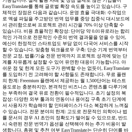
기능입니다. 실제 활용 사례 및 장점 실제로 많은 기업들이
EasyTranslate를 통해 글로벌 확장 속도를 높이고 있습니다. 구
체적인 장점은 다음과 같습니다. 운영 효율 극대화: 수작업으
로 엑셀 파일을 주고받던 번역 업무를 중앙 집중식 대시보드에
서 관리함으로써 프로젝트 관리 시간을 70% 이상 단축할 수
있습니다. 비용 효율적인 확장성: 단어당 약 0.01유로라는 합리
적인 가격으로 전문적인 수준의 번역 결과물을 얻을 수 있어,
예산이 한정적인 스타트업도 부담 없이 다국어 서비스를 시작
할 수 있습니다. 맞춤형 워크플로우 구축: 단순 기계 번역부터
전문 교정, 법률/기술 전문 번역까지 프로젝트 성격에 맞는 단
계를 자유롭게 설정할 수 있어 유연한 대응이 가능합니다. 아
쉬운 점 및 한계 모든 도구가 완벽할 수는 없듯이, EasyTranslate
를 도입하기 전 고려해야 할 사항들도 존재합니다. 무료 플랜
의 한계: Freemium 플랜에서 제공하는 월 1,500단어는 테스트
용도로는 충분하지만, 본격적인 비즈니스 콘텐츠를 다루기에
는 부족하여 결국 유료 전환이 필수적입니다. 초기 설정의 복
잡성: 다양한 외부 툴과의 연동이나 용어집 구축 초기 단계에
서 사용자가 학습해야 할 인터페이스가 다소 복잡하게 느껴질
수 있습니다. 전문 분야의 한계: 고도로 전문적인 의학이나 법
률 문서의 경우 AI 초안의 정확도가 떨어질 수 있으므로, 반드
시 숙련된 전문 번역가 옵션을 선택해야 하는 추가 비용이 발
생합니다. 총평 및 추천 여부 EasyTranslate는 단순히 단어를 바