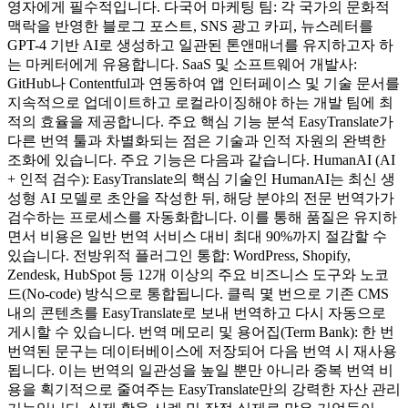
영자에게 필수적입니다. 다국어 마케팅 팀: 각 국가의 문화적
맥락을 반영한 블로그 포스트, SNS 광고 카피, 뉴스레터를
GPT-4 기반 AI로 생성하고 일관된 톤앤매너를 유지하고자 하
는 마케터에게 유용합니다. SaaS 및 소프트웨어 개발사:
GitHub나 Contentful과 연동하여 앱 인터페이스 및 기술 문서를
지속적으로 업데이트하고 로컬라이징해야 하는 개발 팀에 최
적의 효율을 제공합니다. 주요 핵심 기능 분석 EasyTranslate가
다른 번역 툴과 차별화되는 점은 기술과 인적 자원의 완벽한
조화에 있습니다. 주요 기능은 다음과 같습니다. HumanAI (AI
+ 인적 검수): EasyTranslate의 핵심 기술인 HumanAI는 최신 생
성형 AI 모델로 초안을 작성한 뒤, 해당 분야의 전문 번역가가
검수하는 프로세스를 자동화합니다. 이를 통해 품질은 유지하
면서 비용은 일반 번역 서비스 대비 최대 90%까지 절감할 수
있습니다. 전방위적 플러그인 통합: WordPress, Shopify,
Zendesk, HubSpot 등 12개 이상의 주요 비즈니스 도구와 노코
드(No-code) 방식으로 통합됩니다. 클릭 몇 번으로 기존 CMS
내의 콘텐츠를 EasyTranslate로 보내 번역하고 다시 자동으로
게시할 수 있습니다. 번역 메모리 및 용어집(Term Bank): 한 번
번역된 문구는 데이터베이스에 저장되어 다음 번역 시 재사용
됩니다. 이는 번역의 일관성을 높일 뿐만 아니라 중복 번역 비
용을 획기적으로 줄여주는 EasyTranslate만의 강력한 자산 관리