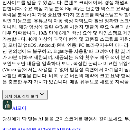
인사이트를 얻을 수 있습니다. 콘텐츠 크리에이터: 경쟁 채널의
합합니다. 주요 핵심 기능 분석 Eightify는 단순한 텍스트 
맥락을 분석하여 가장 중요한 8가지 포인트를 타임스탬프와 함께 
적인 기능으로, 유튜브의 자동 생성 자막보다 훨씬 정확한 스크
아니라, 해당 영상에 달린 수많은 시청자 댓글의 주요 여론과 반응
매우 명확합니다. 10초 만에 8개의 핵심 요약 및 타임스탬프 
가능합니다. 40개 이상의 다국어 번역 및 고품질 스크립트 지원
및 모바일 앱(iOS, Android) 완벽 연동: PC 브라우저뿐
난 편의성에도 불구하고, Eightify를 사용할 때 고려해야 할 
가 30분 이하로 제한되며, 제공되는 요약 횟수도 매우 적어 본
포인트로만 내용을 압축하다 보니, 복잡한 논리나 미묘한 뉘앙스
(Vimeo 등)에서는 사용할 수 없어 범용성 측면에서 아쉬움이 
나침반 역할을 합니다. 비록 무료 버전의 제약이 크고 요약 형
은 충분한 투자 가치가 있습니다. 매일 유튜브로 새로운 지식을 
상세 정보 전체 보기
AI모아
당신에게 딱 맞는 AI 툴을 모아스코어를 활용해 찾아보세요. 무
업무별 AI
직업별 AI
가이드
AI모아 소개