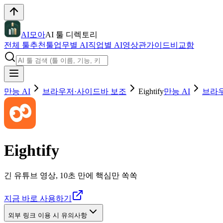
AI모아
AI 툴 디렉토리
전체 툴
추천툴
업무별 AI
직업별 AI
영상관
가이드
비교함
만능 AI
브라우저·사이드바 보조
Eightify
만능 AI
브라
Eightify
긴 유튜브 영상, 10초 만에 핵심만 쏙쏙
지금 바로 사용하기
외부 링크 이용 시 유의사항