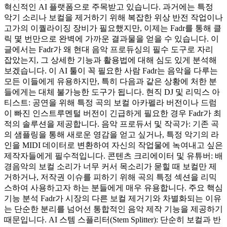
혁신적인 AI 플랫폼으로 주목받고 있습니다. 과거에는 특정
악기 소리나 보컬을 제거하기 위해 복잡한 위상 반전 작업이나
고가의 이퀄라이징 장비가 필요했지만, 이제는 Fadr를 통해 클
릭 몇 번만으로 완벽에 가까운 결과물을 얻을 수 있습니다. 이
글에서는 Fadr가 왜 현대 음악 프로듀싱의 필수 도구로 자리
잡았는지, 그 상세한 기능과 활용법에 대해 심도 있게 분석해
보겠습니다. 이 AI 툴이 꼭 필요한 사람 Fadr는 음악을 다루는
모든 이들에게 유용하지만, 특히 다음과 같은 상황에 처한 분
들에게는 대체 불가능한 도구가 됩니다. 현직 DJ 및 리믹스 아
티스트: 공연을 위해 특정 곡의 보컬 아카펠라 버전이나 드럼
이 빠진 인스트루멘털 버전이 긴급하게 필요한 경우 Fadr가 최
적의 솔루션을 제공합니다. 음악 프로듀서 및 작곡가: 기존 곡
의 샘플링을 통해 새로운 영감을 얻고 싶거나, 특정 악기의 라
인을 MIDI 데이터로 변환하여 자신의 작업물에 녹여내고 싶은
제작자들에게 필수적입니다. 콘텐츠 크리에이터 및 유튜버: 배
경음악의 보컬 소리가 너무 커서 목소리가 묻힐 때 보컬만 제
거하거나, 저작권 이슈를 피하기 위해 곡의 특정 섹션을 리믹
스하여 사용하고자 하는 분들에게 매우 유용합니다. 주요 핵심
기능 분석 Fadr가 시장의 다른 보컬 제거기와 차별화되는 이유
는 단순한 분리를 넘어선 통합적인 음악 제작 기능을 제공하기
때문입니다. AI 스템 스플리터(Stem Splitter): 단순히 보컬과 반