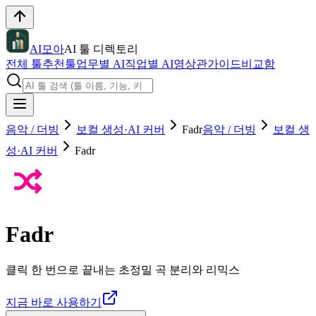
AI모아
AI 툴 디렉토리
전체 툴
추천툴
업무별 AI
직업별 AI
영상관
가이드
비교함
음악 / 더빙
보컬 생성·AI 커버
Fadr
음악 / 더빙
보컬 생
성·AI 커버
Fadr
Fadr
클릭 한 번으로 끝내는 초정밀 곡 분리와 리믹스
지금 바로 사용하기