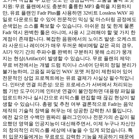
지원: 무료 플랜에서도 충분히 훌륭한 MP3 출력을 지원하지
만, 유료 플랜인 Fadr Plus를 사용하면 32비트 Lossless WAV 파
일로 다운로드할 수 있어 전문적인 믹싱 및 마스터링 공정에도
손색없는 소스를 확보할 수 있습니다. 아쉬운 점 및 한계 물론
Fadr 역시 완벽한 툴은 아니며, 사용 시 고려해야 할 몇 가지 한
계점이 존재합니다. 복잡한 음원에서의 노이즈 발생: 오케스트
라 사운드나 레이어가 매우 두꺼운 헤비메탈 같은 곡의 경우,
AI가 악기 간의 주파수를 완벽히 구분하지 못해 소리가 뭉개
지는 현상(Artifact)이 발생할 수 있습니다. 무료 플랜의 제약:
무료 버전에서는 개별 드럼 킥이나 스네어 단위의 정밀 분리가
불가능하며, 고음질 파일인 WAV 포맷 저장이 제한되어 있어
전문적인 상업 프로젝트에는 유료 결제가 사실상 필수적입니
다. 인터넷 연결 의존성: 모든 프로세스가 서버에서 처리되는
웹 기반 도구이기에 인터넷 연결이 불안정하면 대용량 파일을
업로드하거나 실시간으로 리믹스를 편집할 때 끊김 현상이 발
생할 수 있습니다. 총평 및 추천 여부 결론적으로 Fadr는 음악
제작의 기술적 장벽을 허무는 데 성공한 강력한 AI 툴입니다.
예전 같으면 수백만 원짜리 플러그인이나 전문가의 손길이 필
요했던 영역을 인공지능이 대신해주면서, 이제 누구나 자신만
의 창의적인 리믹스를 세상에 내놓을 수 있게 되었습니다. 특
히 입문자들에게는 무료로도 강력한 기능을 제공하기 때문에