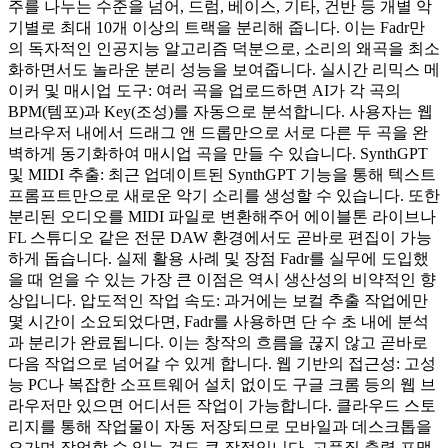
주를 나누는 수준을 넘어, 드럼, 베이스, 기타, 건반 등 개별 악
기별로 최대 10개 이상의 트랙을 분리해 줍니다. 이는 Fadr만
의 독자적인 인공지능 알고리즘 덕분으로, 소리의 왜곡을 최소
화하면서도 놀라운 분리 성능을 보여줍니다. 실시간 리믹스 메
이커 및 매시업 도구: 여러 곡을 업로드하면 AI가 각 곡의
BPM(템포)과 Key(조성)를 자동으로 분석합니다. 사용자는 웹
브라우저 내에서 드래그 앤 드롭만으로 서로 다른 두 곡을 완
벽하게 동기화하여 매시업 곡을 만들 수 있습니다. SynthGPT
및 MIDI 추출: 최근 업데이트된 SynthGPT 기능을 통해 텍스트
프롬프트만으로 새로운 악기 소리를 생성할 수 있습니다. 또한
분리된 오디오를 MIDI 파일로 변환해주어 에이블톤 라이브나
FL 스튜디오 같은 전문 DAW 환경에서도 곧바로 편집이 가능
하게 돕습니다. 실제 활용 사례 및 장점 Fadr를 실무에 도입했
을 때 얻을 수 있는 가장 큰 이점은 역시 생산성의 비약적인 향
상입니다. 압도적인 작업 속도: 과거에는 보컬 추출 작업에만
몇 시간이 소요되었다면, Fadr를 사용하면 단 수 초 내에 분석
과 분리가 완료됩니다. 이는 창작의 흐름을 끊지 않고 곧바로
다음 작업으로 넘어갈 수 있게 합니다. 웹 기반의 접근성: 고성
능 PC나 복잡한 소프트웨어 설치 없이도 구글 크롬 등의 웹 브
라우저만 있으면 어디서든 작업이 가능합니다. 클라우드 스토
리지를 통해 작업물이 자동 저장되므로 모바일과 데스크톱을
오가며 작업할 수 있는 것도 큰 장점입니다. 고품질 출력 포맷