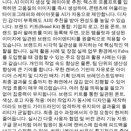
니다. AI 이미지 생성 및 레이아웃 추천: 텍스트 프롬프트를 입
력하면 고품질의 이미지를 즉시 생성하며, 콘텐츠에 어울리는
타이포그래피와 레이아웃을 AI가 자동으로 제안합니다. 디자
인 감각이 부족해도 AI의 추천을 받아 완성도를 높일 수 있습
니다. 브랜드 키트(Brand Kit) 통합: 기업의 로고, 전용 폰트, 브
랜드 컬러 팔레트를 미리 등록해 두면, 모든 템플릿과 생성된
이미지에 일관된 브랜드 아이덴티티를 원클릭으로 적용할 수
있습니다. 브랜드의 시각적 일관성을 유지하는 데 핵심적인 역
할을 합니다. 실제 활용 사례 및 장점 실제 업무 환경에서 Falva
를 도입했을 때 경험할 수 있는 주요 장점과 활용 사례는 다음
과 같습니다. 개인의 작업 속도 향상은 물론, 팀 단위의 생산성
향상에 큰 기여를 합니다. 무한 캔버스 기반의 자유로운 아이
디어 스케치 및 디자인 배치: 기획 단계의 브레인스토밍부터
최종 결과물 도출까지 한 화면에서 끊김 없이 진행할 수 있어
작업 흐름이 매우 매끄럽습니다. 여러 창을 띄워놓을 필요가
없어 집중력이 유지됩니다. 브랜드 키트를 통한 일관된 폰트,
색상, 로고 자동 적용: 여러 작업자가 동시에 디자인을 제작하
더라도 브랜드 가이드라인이 엄격하게 유지되어 결과물의 퀄
리티가 균일합니다. 최종 검수 과정에서의 수정 요청이 현저히
줄어듭니다. 실시간 다중 사용자 협업 및 버전 관리 기능 지원:
구글 문서처럼 여러 팀원이 동시에 캔버스에 접속해 피드백을
남기고 수정할 수 있어, 커뮤니케이션 비용이 획기적으로 줄어