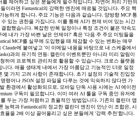
바로 캘린더를 제어하고 싶은 분들에게 필수적입니다. 자연어 처리 기반의
면 Fantastical의 강력한 엔진에 매료될 것입니다. 주요 핵
용을 가능하게 합니다. 주요 기능은 다음과 같습니다. 양방향 MCP 통
으로 읽고 쓸 수 있는 권한을 가집니다. 이를 통해 AI가 현재 비어 있는 시간
 지능과 결합했습니다. 복잡한 반복 일정이나 특정 조건이 붙은 약속도
 내가 가장 바쁜 날은 언제야?' 혹은 '다음 주 주요 미팅들을
astical MCP를 실무에 도입했을 때 체감할 수 있는 변화는 매우
Claude에 붙여넣고 '이 이메일 내용을 바탕으로 내 스케줄에서
Tasks)과의 유기적 연동: 캘린더 이벤트뿐만 아니라 미리 알림이
고 요청하여 프로젝트 관리자로 활용할 수 있습니다. 크로스 플랫폼
기화됩니다. 애플 생태계 내에서 가장 아름답고 기능적인 UI로 일정
에 따른 몇 가지 고려 사항이 존재합니다. 초기 설정의 기술적 진입장
 명령어나 JSON 설정 파일을 다루는 것에 익숙하지 않다면 가
정 개발 환경에서 활성화되므로, 모바일 단독 사용 시에는 AI 에이전
Premium 구독이 필요합니다. 이미 여러 AI 툴을 구독 중인 유저에
개인 비서를 두는 가장 저렴하고 효율적인 방법입니다. 기존의 캘린더 앱
론 능력과 Fantastical의 정교한 캘린더 엔진이 만난 이 조합은, 시
율을 2배 이상 끌어올리고 싶은 분들에게 '강력 추천'합니다.