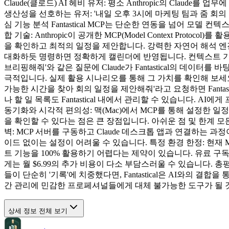
Claude(클로드) AI 헤비 유저: 평소 Anthropic의 Cl
생산성을 선호하는 유저: '내일 오후 3시에 마케팅 팀과 줌 회의 
심 기능 분석 Fantastical MCP는 단순한 연동을 넘어 모델
합 기술: Anthropic이 공개한 MCP(Model Context Prot
을 확인하고 최적의 일정을 제안합니다. 강력한 자연어 해석 엔진: 
대화하듯 명령하면 정확하게 캘린더에 반영됩니다. 컨텍스트 기반 
브리핑해줘'와 같은 질문에 Claude가 Fantastical의 데이터를
극적입니다. 실제 활용 시나리오를 통해 그 가치를 확인해 보세요
가능한 시간을 찾아 회의 일정을 제안해줘'라고 요청하면 Fantas
나 할 일 목록도 Fantastical 내에서 관리할 수 있습니다
동기화와 시각적 편의성: 맥(Mac)에서 MCP를 통해 설정한 일정
을 확인할 수 있다는 점은 큰 장점입니다. 아쉬운 점 및 한계 모든 
벽: MCP 서버를 구동하고 Claude 데스크톱 앱과 연결하는 
이드 없이는 설정이 어려울 수 있습니다. 특정 환경 한정: 현재 M
트 기능을 100% 활용하기 어렵다는 제약이 있습니다. 유료 구독의 부담
게는 월 $6.99의 추가 비용이 다소 부담스러울 수 있습니다. 총평
들이 단순히 '기록'에 치중했다면, Fantastical은 AI와의 결합을
간 관리에 민감한 프로페셔널들에게 대체 불가능한 도구가 될 것
상세 정보 전체 보기