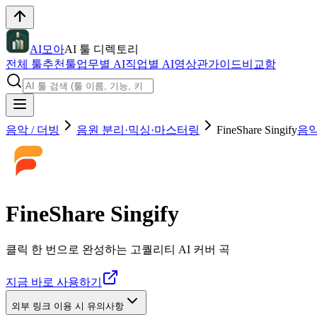
AI모아
AI 툴 디렉토리
전체 툴
추천툴
업무별 AI
직업별 AI
영상관
가이드
비교함
음악 / 더빙
음원 분리·믹싱·마스터링
FineShare Singify
음악
FineShare Singify
클릭 한 번으로 완성하는 고퀄리티 AI 커버 곡
지금 바로 사용하기
외부 링크 이용 시 유의사항