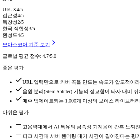
UI/UX
4
/5
접근성
4
/5
독창성
2
/5
한국 적합성
3
/5
완성도
4
/5
모아스코어 기준 보기
글로벌 평균 점수
:
4.7/5.0
좋은 평가
URL 입력만으로 커버 곡을 만드는 속도가 압도적이
음원 분리(Stem Splitter) 기능의 정교함이 타사 대
매주 업데이트되는 1,000개 이상의 보이스 라이브러
아쉬운 평가
고음역대에서 AI 특유의 금속성 기계음이 간혹 느껴
피크 시간대 서버 렌더링 대기 시간이 길어진다는 평