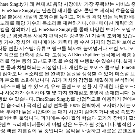
are Singify가 왜 현재 AI 음악 시장에서 가장 주목받는 서
FineShare Singify는 단순한 재미를 넘어 콘텐츠 제작의
버 곡을 활용해 채널의 조회수를 높이고, 저작권 걱정 없는 독특한
 노래를 해당 가수의 목소리로 재현하거나, 애니메이션 캐릭터의
섭외하기 전, FineShare Singify를 통해 다양한 보이스 
gify의 가장 큰 경쟁력은 사용자 편의성과 강력한 AI 기술의 조화에
계 유명 가수, 정치인, 애니메이션 캐릭터 등 수천 가지의 정교한 
자동 변환 시스템: 유튜브 링크를 복사해 붙여넣거나 로컬 오디오 파일을
로 단축해 줍니다. 고성능 AI Stem Splitter: 원곡에서 배
얹는 등의 고난도 편집을 손쉽게 수행할 수 있습니다. 실제 활용 사례
툴과 차별화되는 지점입니다. 개인화된 보이스 클로닝: FineShar
지 않아도 내 목소리로 된 완벽한 음원을 생성할 수 있어 퍼스널 
과 톤으로 소화해냅니다. AI가 피치와 감정을 세밀하게 분석하
 테스트해 볼 수 있으며, 유료 플랜으로 전환 시 무제한 다운로
나 사용자가 주의해야 할 몇 가지 한계점도 분명히 존재합니다. 
 있습니다. FineShare Singify를 상업적으로 이용하기 
미세한 숨소리나 극적인 감정 변화를 100% 완벽하게 모사하기에는
서버 부하가 높은 시간대에는 대기 시간이 길어지거나 생성 속도가 
을 완전히 허물어버린 툴입니다. 과거에는 수개월의 학습과 고가의 장
능은 콘텐츠 크리에이터들에게 마법 같은 도구가 될 것입니다. 법적
 바꾸는 가장 빠른 지름길이 될 것입니다. 음악을 사랑하고 새로운 