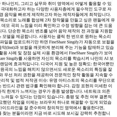
비스 중 하나인지, 그리고 실무와 취미 영역에서 어떻게 활용할 수 있
 효율성을 극대화하고자 하는 다양한 사용자층에게 필수적인 도구로 자
 배경 음악을 빠르게 제작하고자 하는 제작자들에게 최적입니다.
 목소리로 노래를 합성해 2차 창작물을 만들고 싶은 팬들에게 유
모델로 데모 곡의 느낌을 미리 확인하고 수정 방향을 잡는 데 큰 도움
 있습니다. 단순한 목소리 변조를 넘어 음악 제작의 전 과정을 지원합
보이스 모델을 제공합니다. 사용자는 클릭 한 번으로 원하는 목소리
 업로드하기만 하면 FineShare Singify가 자동으로 보컬을
경 음악(Inst)과 보컬을 깨끗하게 분리해 주는 기능을 탑재하고 있습
 및 장점 실제 사용 환경에서 FineShare Singify가 보여
e Singify를 사용하면 자신의 목소리를 학습시켜 나만의 AI 보
브랜딩에 효과적입니다. 다국어 지원 및 높은 정확도: 한국어뿐만
여 원곡의 느낌을 해치지 않으면서도 새로운 목소리의 특징을 잘
드와 우선 처리 권한을 제공하여 전문적인 창작 활동을 지속할 수
윤리적 및 법적 저작권 이슈: 유명 아티스트의 목소리를 무단으로
전에는 반드시 관련 법규를 확인해야 합니다. 감정 표현의 미세한 이
 아직 한계가 느껴지는 경우가 종종 발생합니다. 네트워크 의존
느려질 수 있다는 단점이 있습니다. 총평 및 추천 여부 결론적
비가 필요했던 작업을 이제는 브라우저 하나로 해결할 수 있게 되었습
인 가이드라인을 잘 준수하며 창의적인 영역에서 활용한다면,
콘텐츠를 찾는 분들이라면 지금 바로 시도해 보시길 강력히 추천합니