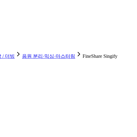
 / 더빙
음원 분리·믹싱·마스터링
FineShare Singify