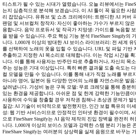
티스트가 될 수 있는 시대가 열렸습니다. 오늘 리뷰에서는 FineSh
는지 심층적으로 분석해 보겠습니다. 이 AI 툴이 꼭 필요한 사람 
리 잡았습니다. 유튜브 및 쇼츠 크리에이터: 트렌디한 AI 커
팬덤 및 서브컬처 창작자: 자신이 좋아하는 가수가 부르지 않은
용합니다. 음악 프로듀서 및 작곡가 지망생: 가이드를 녹음할 보컬을 
을 받을 수 있습니다. 주요 핵심 기능 분석 FineShare Sin
니다. 1,000개 이상의 방대한 AI 보이스 라이브러리: 전 세
를 선택하여 노래의 옷을 입힐 수 있습니다. URL 및 파일 기반 
추출하고 지정한 AI 목소리로 대체합니다. 이는 작업 시간을 획기적으
니다. 이를 통해 사용자는 반주만 따로 추출하거나, 자신의 목소리를 
주는 성능은 기대 이상입니다. 특히 빠른 결과물 도출 속도는 다른 
컬 모델을 만들 수 있습니다. 이를 통해 내가 직접 노래를 부르
아니라 영어, 일본어 등 다양한 언어의 노래를 자연스러운 발음
살려냅니다. 가성비 높은 구독 모델: 무료 크레딧을 통해 충분히
있는 환경을 제공합니다. 아쉬운 점 및 한계 강력한 기능만큼이
사용하여 수익을 창출할 경우 저작권 침해나 초상권 문제가 발생할 수
질감: AI 기술이 비약적으로 발전했지만, 인간 보컬 특유의 
성: 웹 기반 서비스이므로 안정적인 인터넷 환경이 필수이며, 
으로 FineShare Singify는 AI 음악 제작의 진입 장벽
니다. 1,000개 이상의 보이스 모델과 강력한 스템 분리 기
FineShare Singify는 여러분의 상상력을 실제 음원으로