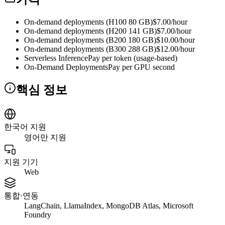
On-demand deployments (H100 80 GB)
$7.00/hour
On-demand deployments (H200 141 GB)
$7.00/hour
On-demand deployments (B200 180 GB)
$10.00/hour
On-demand deployments (B300 288 GB)
$12.00/hour
Serverless Inference
Pay per token (usage-based)
On-Demand Deployments
Pay per GPU second
핵심 정보
한국어 지원
영어만 지원
지원 기기
Web
통합·연동
LangChain, LlamaIndex, MongoDB Atlas, Microsoft
Foundry