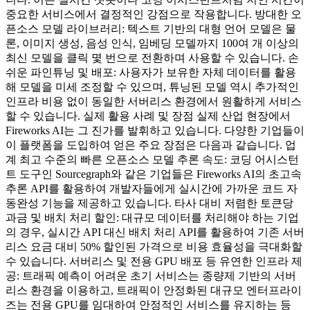
중요한 서비스에서 결정적인 강점으로 작용합니다. 방대한 오
픈소스 모델 라이브러리: 텍스트 기반의 대형 언어 모델은 물
론, 이미지 생성, 음성 인식, 임베딩 모델까지 100여 개 이상의
최신 모델을 클릭 몇 번으로 전환하며 사용할 수 있습니다. 손
쉬운 파인튜닝 및 배포: 사용자가 보유한 자체 데이터를 활용
해 모델을 미세 조정할 수 있으며, 튜닝된 모델 역시 추가적인
인프라 비용 없이 동일한 서버리스 환경에서 원활하게 서비스
할 수 있습니다. 실제 활용 사례 및 장점 실제 산업 현장에서
Fireworks AI는 그 진가를 발휘하고 있습니다. 다양한 기업들이
이 플랫폼을 도입하여 얻은 주요 장점은 다음과 같습니다. 업
계 최고 수준의 빠른 오픈소스 모델 추론 속도: 코딩 어시스턴
트 도구인 Sourcegraph와 같은 기업들은 Fireworks AI의 초고속
추론 API를 활용하여 개발자들에게 실시간에 가까운 코드 자
동완성 기능을 제공하고 있습니다. 타사 대비 저렴한 토큰당
과금 및 배치 처리 할인: 대규모 데이터를 처리해야 하는 기업
의 경우, 실시간 API 대신 배치 처리 API를 활용하여 기존 서버
리스 요금 대비 50% 할인된 가격으로 비용 효율성을 극대화할
수 있습니다. 서버리스 및 전용 GPU 배포 등 유연한 인프라 제
공: 트래픽 예측이 어려운 초기 서비스는 종량제 기반의 서버
리스 환경을 이용하고, 트래픽이 안정화된 대규모 엔터프라이
즈는 전용 GPU를 임대하여 안정적인 서비스를 유지하는 등