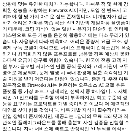
상황에 맞는 유연한 대처가 가능합니다. 아쉬운 점 및 한계 강
력한 성능을 자랑하는 Fireworks AI이지만, 도입 전 반드시 고
려해야 할 몇 가지 아쉬운 점도 존재합니다. 비개발자가 접근
하기 어려운 가파른 학습 곡선: API 기반의 개발자용 플랫폼이
기 때문에, 코딩 지식이 없는 일반 사용자가 단순히 웹 인터페
이스만으로 모든 기능을 온전히 활용하기에는 다소 무리가 있
습니다. 사용량에 따라 예측하기 어려운 종량제 요금 구조: 정
액제 구독 모델이 아니므로, 서비스 트래픽이 갑작스럽게 폭증
하거나 최적화되지 않은 프롬프트를 남용할 경우 예상치 못한
과다한 요금이 청구될 위험이 있습니다. 한국어 전용 고객 지
원 부재: 글로벌 서비스인 만큼 공식 문서와 고객 지원이 모두
영어로 제공되며, 문제 발생 시 국내 환경에 맞춘 즉각적인 기
술 지원을 받기 어렵다는 단점이 있습니다. 총평 및 추천 여부
결론적으로 Fireworks AI는 현존하는 오픈소스 AI 모델 추론
플랫폼 중 가장 빠르고 경제적인 선택지 중 하나입니다. 자체
적인 AI 인프라를 구축할 여력이 부족하지만, 최고 수준의 성
능을 요구하는 프로덕트를 개발 중이라면 이보다 더 매력적인
대안을 찾기 힘들 것입니다. 비록 개발 지식이 필수적이라는
진입 장벽이 존재하지만, 제공되는 1달러의 무료 크레딧과 직
관적인 플레이그라운드를 통해 충분히 사전 검증을 진행할 수
있습니다. 자사 서비스에 빠르고 안정적인 AI 두뇌를 이식하