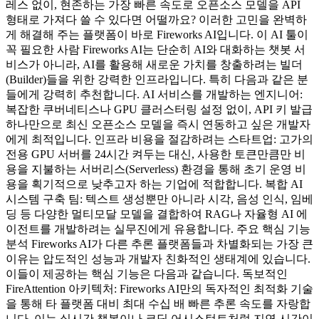
레스 없이, 현존하는 가장 빠른 속도로 오픈소스 모델을 API
형태로 가져다 쓸 수 있다면 어떨까요? 이러한 고민을 완벽하
게 해결해 주는 플랫폼이 바로 Fireworks AI입니다. 이 AI 툴이
꼭 필요한 사람 Fireworks AI는 단순히 AI와 대화하는 챗봇 서
비스가 아니라, AI를 활용해 새로운 가치를 창출하려는 빌더
(Builder)들을 위한 강력한 인프라입니다. 특히 다음과 같은 분
들에게 강력히 추천합니다. AI 서비스를 개발하는 엔지니어:
복잡한 쿠버네티스나 GPU 클러스터링 설정 없이, API 키 발급
하나만으로 최신 오픈소스 모델을 즉시 연동하고 싶은 개발자
에게 최적입니다. 인프라 비용을 절감하려는 스타트업: 고가의
전용 GPU 서버를 24시간 켜두는 대신, 사용한 토큰만큼만 비
용을 지불하는 서버리스(Serverless) 환경을 통해 초기 운영 비
용을 획기적으로 낮추고자 하는 기업에 적합합니다. 복합 AI
시스템 구축 팀: 텍스트 생성뿐만 아니라 시각, 음성 인식, 임베
딩 등 다양한 멀티모달 모델을 결합하여 RAG나 자율형 AI 에
이전트를 개발하려는 실무진에게 유용합니다. 주요 핵심 기능
분석 Fireworks AI가 다른 추론 플랫폼들과 차별화되는 가장 큰
이유는 압도적인 성능과 개발자 친화적인 생태계에 있습니다.
이들이 제공하는 핵심 기능은 다음과 같습니다. 독보적인
FireAttention 아키텍처: Fireworks AI만의 독자적인 최적화 기술
을 통해 타 플랫폼 대비 최대 수십 배 빠른 추론 속도를 자랑합
니다. 이는 실시간 챗봇이나 코딩 어시스턴트처럼 지연 시간이