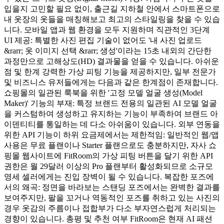
입을지 고민할 필요 없이, 출근길 지하철 안에서 스마트폰으로
내 옷장의 옷들을 매칭해보고 최고의 스타일링을 찾을 수 있습
니다. 모바일 앱과 웹 환경을 모두 지원하며 직관적인 3단계
UI 제공: 특별한 사진 편집 기술이 없어도 '내 사진 업로드
&rarr; 옷 이미지 선택 &rarr; 생성'이라는 15초 내외의 간단한
과정만으로 고해상도(HD) 결과물을 얻을 수 있습니다. 아쉬운
점 및 한계 강력한 가상 피팅 기능을 제공하지만, 일부 전문가
및 비즈니스 유저들에게는 다음과 같은 한계점이 존재합니다.
쇼핑몰의 일관된 룩북을 위한 '고정 모델 얼굴 생성(Model
Maker)' 기능의 부재: 특정 브랜드 전용의 일관된 AI 모델 얼굴
을 커스텀하여 생성하고 유지하는 기능이 부족하여 브랜드 아
이덴티티를 통일하는 데 다소 아쉬움이 있습니다. 외부 연동을
위한 API 기능이 하위 요금제에서는 제한적임: 일반적인 웹/앱
사용은 무료 플랜이나 Starter 플랜으로도 충분하지만, 자사 쇼
핑몰 웹사이트에 FitRoom의 가상 피팅 버튼을 달기 위한 API
권한은 월 29달러 이상의 Pro 플랜부터 활성화되므로 소규모
영세 셀러에게는 진입 장벽이 될 수 있습니다. 복잡한 포즈에
서의 왜곡: 정면을 바라보는 스탠딩 포즈에서는 완벽한 결과를
보여주지만, 팔을 꼬거나 역동적인 포즈를 취하고 있는 사진의
경우 옷감의 주름이나 접합부가 다소 부자연스럽게 처리되는
경향이 있습니다. 총평 및 추천 여부 FitRoom은 현재 AI 패션