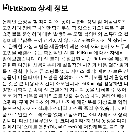
FitRoom
상세 정보
온라인 쇼핑을 할 때마다 '이 옷이 나한테 정말 잘 어울릴까?'
고민하며 장바구니에만 담아두신 적 있으신가요? 혹은 의류
쇼핑몰을 운영하며 매번 발생하는 모델 섭외비와 스튜디오 촬
영비에 부담을 느끼고 계시지 않나요? 오늘은 사진 한 장만으
로 완벽한 가상 피팅을 제공하여 패션 소비자와 판매자 모두의
고민을 해결해 주는 혁신적인 AI 툴, FitRoom에 대해 자세히
알아보겠습니다. 이 AI 툴이 꼭 필요한 사람 FitRoom은 패션과
관련된 다양한 사용자층에게 실질적인 시간과 비용 절감 효과
를 제공합니다. 의류 쇼핑몰 및 E-커머스 셀러: 매번 새로운 신
상품이 나올 때마다 모델을 섭외하고 스튜디오를 빌려 촬영하
는 것은 큰 비용과 시간이 소모됩니다. FitRoom을 활용하면 다
양한 체형과 인종의 AI 모델에게 자사의 옷을 입혀볼 수 있어
룩북 제작 비용을 획기적으로 낮출 수 있습니다. 온라인 패션
쇼핑족: 구매 전 자신의 전신 사진에 해당 옷을 가상으로 입혀
봄으로써 사이즈 실패나 스타일 미스를 줄일 수 있습니다. 반
품으로 인한 스트레스를 없애고 싶어하는 소비자에게 이상적
입니다. 패션 인플루언서 및 코디네이터: 자신의 옷장을 디지
털화하여 '스마트 옷장(Digital Closet)'에 저장해두고, 클릭 몇