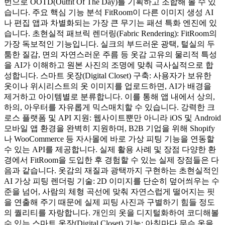
번으로 OOTD(Outfit Of The Day)를 기획하고 조합해 볼 수 있
습니다. 주요 핵심 기능 분석 FitRoom이 다른 이미지 생성 AI
나 편집 앱과 차별화되는 가장 큰 무기는 패션 특화 엔진에 있
습니다. 초현실적 패브릭 렌더링(Fabric Rendering): FitRoom의
가장 독보적인 기능입니다. 실크의 부드러운 광택, 털실의 두
툼한 질감, 면의 자연스러운 주름 등 옷감 고유의 물리적 특성
을 AI가 이해하고 원본 사진의 조명에 맞춰 극사실적으로 합
성합니다. 스마트 옷장(Digital Closet) 구축: 사용자가 보유한
옷이나 위시리스트의 옷 이미지를 업로드하면, AI가 배경을
제거하고 아이템별로 분류합니다. 이를 통해 앱 내에서 상의,
하의, 아우터를 자유롭게 믹스매치할 수 있습니다. 강력한 크
로스 플랫폼 및 API 지원: 웹사이트뿐만 아니라 iOS 및 Android
모바일 앱 환경을 완벽히 지원하며, B2B 기업을 위해 Shopify
나 WooCommerce 등 자사몰에 바로 가상 피팅 기능을 연동할
수 있는 API를 제공합니다. 실제 활용 사례 및 장점 다양한 환
경에서 FitRoom을 도입한 후 경험할 수 있는 실제 장점들은 다
음과 같습니다. 옷감의 재질과 광택까지 구현하는 초현실적인
AI 가상 피팅 렌더링 기술: 2D 이미지를 단순히 덮어씌우는 수
준을 넘어, 사람의 체형 곡선에 맞춰 자연스럽게 떨어지는 핏
을 연출해 주기 때문에 실제 피팅 사진과 구별하기 힘들 정도
의 퀄리티를 자랑합니다. 개인의 옷을 디지털화하여 코디해볼
수 있는 스마트 옷장(Digital Closet) 기능: 아침마다 무슨 옷을