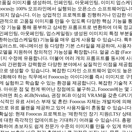
기반으로 고품질 이미지를 생성하며, 인페인팅, 아웃페인팅, 이미지 업스케일링
Fooocus는 100% 오프라인에서 실행되는 오픈소스 소프트웨어입
송되지 않습니다. 이는 상업적인 프로젝트를 진행하거나 민감한 이
 직관적으로 고품질 이미지를 만들 수 있도록 다양한 핵심 기능을 
 기능을 통해 풍부하고 상세한 프롬프트로 변환하여 더욱 정교한 이미
기능 (인페인팅, 아웃페인팅, 업스케일링): 생성된 이미지의 특정 
환하는(업스케일링) 기능들을 매우 쉽게 사용할 수 있습니다. 
 일러스트, 애니메이션 등 다양한 기본 스타일을 제공하며, 사용자
 지원하여 창의적인 가능성을 확장합니다. 얼굴 스왑 (Face Swapp
지 수정에 유용합니다. 더불어 여러 개의 프롬프트를 동시에 사
ocus의 간편함과 강력함은 다양한 분야에서 실질적인 이점을 제공합
으로 생성할 수 있습니다. 복잡한 디자인 소프트웨어 없이도 높은
 시각화해야 하는 직무에서 Fooocus는 아이디어를 즉시 이미지
도 쉽게 실험하고 학습할 수 있는 환경을 제공합니다. 복잡한 기술
아쉬운 점 및 한계 뛰어난 장점에도 불구하고, Fooocus에는 몇
려면 최소 4GB(Nvidia), 권장 8GB 이상의 VRAM을 갖춘 
적인 유료 서비스 부재 및 혼란: Fooocus 자체는 개발자에 의
기반으로 유료 플랜을 제공하고 있어 사용자들이 혼동할 수 있습니
성: 현재 Fooocus 프로젝트는 '제한적인 장기 지원(LTS)'
대한 즉각적인 업데이트는 기대하기 어려울 수 있습니다. 총평 및 
하여 초보자도 쉽게 전문가 수준의 이미지를 만들 수 있게 하며,