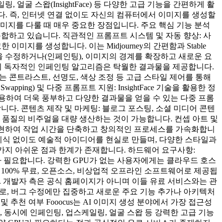
, 얼굴 스왑(InsightFace) 등 다양한 고급 기능을 간편하게 활
니다. 즉, 인터넷 연결 없이도 자신의 컴퓨터에서 이미지를 생성할
미지를 다룰 때 매우 중요한 장점입니다. 주요 핵심 기능 분석
통합하고 있습니다. 직관적인 프롬프트 시스템 및 자동 향상: 사
지를 생성합니다. 이는 Midjourney의 간편함과 Stable
부분을 수정하거나(인페인팅), 이미지의 경계를 확장하고 새로운 요
특히 독자적인 인페인팅 알고리즘은 탁월한 결과물을 제공합니다.
는 콘트라스트, 선명도, 색상 조정 등 고급 스타일 제어를 통해
ing) 및 다중 프롬프트 지원: InsightFace 기술을 활용한 정
용하여 더욱 풍부하고 다양한 결과물을 얻을 수 있는 다중 프롬
니다. 콘텐츠 제작 및 마케팅: 블로그 포스팅, 소셜 미디어 콘텐
 품질의 비주얼을 대량 생산하는 것이 가능합니다. 컨셉 아트 및
로 구현하여 작업 시간을 단축하고 창의적인 프로세스를 가속화합니
적 지식 없이도 예술적 아이디어를 현실로 만들며, 다양한 스타일과
 가지 아쉬운 점과 한계가 존재합니다. 하드웨어 요구사항:
GPU가 필요합니다. 강력한 GPU가 없는 사용자에게는 클라우드 호스
해 100% 무료, 오픈소스, 비상업적 오프라인 소프트웨어로 제공됩
다. 개발자 측은 공식 홈페이지가 아니며 이들 유료 서비스와는 관
 상태로, 버그 수정에만 집중하고 새로운 주요 기능 추가나 아키텍처
추천 여부 Fooocus는 AI 이미지 생성 분야에서 가장 접근성
 동시에 인페인팅, 업스케일링, 얼굴 스왑 등 강력한 고급 기능