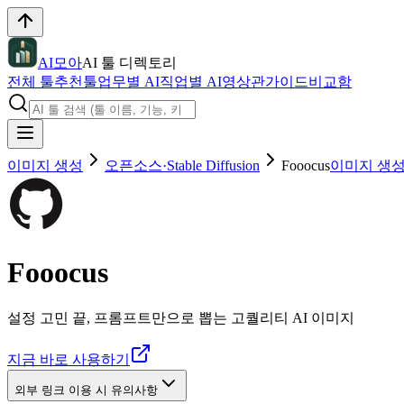
AI모아
AI 툴 디렉토리
전체 툴
추천툴
업무별 AI
직업별 AI
영상관
가이드
비교함
이미지 생성
오픈소스·Stable Diffusion
Fooocus
이미지 생
Fooocus
설정 고민 끝, 프롬프트만으로 뽑는 고퀄리티 AI 이미지
지금 바로 사용하기
외부 링크 이용 시 유의사항