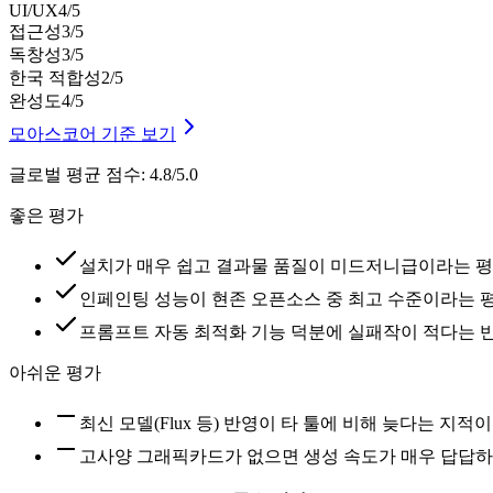
UI/UX
4
/5
접근성
3
/5
독창성
3
/5
한국 적합성
2
/5
완성도
4
/5
모아스코어 기준 보기
글로벌 평균 점수
:
4.8/5.0
좋은 평가
설치가 매우 쉽고 결과물 품질이 미드저니급이라는 
인페인팅 성능이 현존 오픈소스 중 최고 수준이라는 
프롬프트 자동 최적화 기능 덕분에 실패작이 적다는 
아쉬운 평가
최신 모델(Flux 등) 반영이 타 툴에 비해 늦다는 지적
고사양 그래픽카드가 없으면 생성 속도가 매우 답답하