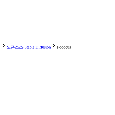
성
오픈소스·Stable Diffusion
Fooocus