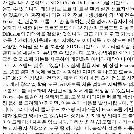
가 됩니다. 기본적으로 SDXL(Stable Diffusion XL)을 
용할 수 있습니다. 개인 정보 보호 및 로컬 환경 실행 선호자: 
수 있으며, 이 과정에서 어떤 개인 정보나 생성물이 외부에 전
Fooocus는 단순히 프롬프트만 입력하는 것을 넘어, 사용자가
용자가 입력한 짧은 프롬프트도 GPT-2 기반의 프롬프트 자동 확장
Diffusion의 강력함을 결합한 것입니다. 고급 이미지 편집 
소를 추가하며(아웃페인팅), 저해상도 이미지를 고해상도로 변
다양한 스타일 및 모델 호환성: SDXL 기반으로 포토리얼리즘,
결과물을 세밀하게 튜닝할 수 있습니다. 또한, 광범위한 SDXL 모델을
교한 얼굴 스왑 기능을 제공하여 개인화된 아바타 제작이나 이미
프트 시스템도 갖추고 있습니다. 실제 활용 사례 및 장점 Foo
츠, 광고 캠페인 등에 필요한 독창적인 이미지를 빠르고 효율적
시각화: 게임 개발자, 건축가, 제품 디자이너 등 초기 컨셉을
다. 개인 창작 및 학습 도구: AI 아트를 처음 접하는 사람들
프롬프트를 시도하며 자신만의 창작 세계를 확장할 수 있습니다. 
Fooocus는 로컬에서 실행되므로, 고품질 이미지를 빠르게 생성하
팅 옵션을 고려해야 하지만, 이는 추가 비용을 발생시킵니다. 공식
니다. 그러나 여러 클라우드 호스팅 서비스들이 Fooocus를 
계가 없다고 명시하고 있습니다. 장기적인 지원 및 업데이트 불확실
마이그레이션 계획은 없습니다. 따라서 최신 AI 모델이나 기능에 
높고 사용자 친화적인 도구 중 하나입니다. 복잡한 설정을 자동화