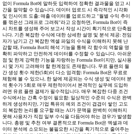
없이 Formula Bot에 말하듯 입력하여 정확한 결과물을 얻고 시
간을 절약할 수 있습니다. 데이터 업로드 시 즉각적인 시각화
및 인사이트 도출: 매출 데이터를 업로드하고 "월별 수익 추이
를 꺾은선 그래프로 그려줘"라고 요청하면, Formula Bot이 즉
시 차트를 생성해 주어 보고서 작성 시간이 획기적으로 단축됩
니다. 기존 복잡한 수식에 대한 상세한 설명 및 분석 제공: 전임
자가 남기고 간 복잡한 엑셀 파일의 수식을 이해하지 못해 난
감할 때, Formula Bot의 해석 기능을 통해 각 함수의 역할을 명
확히 파악하고 안전하게 데이터를 수정할 수 있습니다. 아쉬운
점 및 한계 강력한 기능을 자랑하는 Formula Bot이지만, 실사용
시 몇 가지 고려해야 할 한계점도 존재합니다. 무료 플랜의 월
간 생성 횟수 제한(5회)이 다소 엄격함: Formula Bot은 무료로
체험해 볼 수 있으나, 한 달에 제공되는 수식 생성 및 데이터 분
석 횟수가 5회로 매우 제한적이어서 본격적인 실무에 도입하
려면 유료 플랜 결제가 필수적입니다. 매우 복잡한 다중 조건
수식에서는 간혹 수정이 필요함: 일상적인 수준의 수식은 완벽
하게 생성하지만, 기업 특유의 예외 조건이 겹겹이 쌓인 고도
의 복잡한 논리를 요구할 때는 AI가 문맥을 완벽히 이해하지
못해 사용자가 직접 일부 수식을 다듬어야 하는 경우가 발생합
니다. 총평 및 추천 여부 결론적으로 Formula Bot은 엑셀과 데
이터 분석에 소모되는 불필요한 시간을 획기적으로 줄여주는